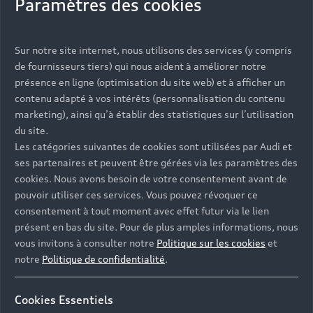
Paramètres des cookies
Comparer
Sur notre site internet, nous utilisons des services (y compris
Configurer
de fournisseurs tiers) qui nous aident à améliorer notre
présence en ligne (optimisation du site web) et à afficher un
Voir le modèle
contenu adapté à vos intérêts (personnalisation du contenu
marketing), ainsi qu’à établir des statistiques sur l’utilisation
du site.
Voir les véhicules neufs (204)
Les catégories suivantes de cookies sont utilisées par Audi et
ses partenaires et peuvent être gérées via les paramètres des
Voir les véhicules d'occasion (81)
cookies. Nous avons besoin de votre consentement avant de
1
Consommation électrique combinée
: 18,3–15,6
pouvoir utiliser ces services. Vous pouvez révoquer ce
1
kWh/100 km
;
Émissions de CO₂ mixtes
: 0 g/km
consentement à tout moment avec effet futur via le lien
présent en bas du site. Pour de plus amples informations, nous
vous invitons à consulter notre
Politique sur les cookies
et
notre
Politique de confidentialité
.
100% électrique
Cookies Essentiels