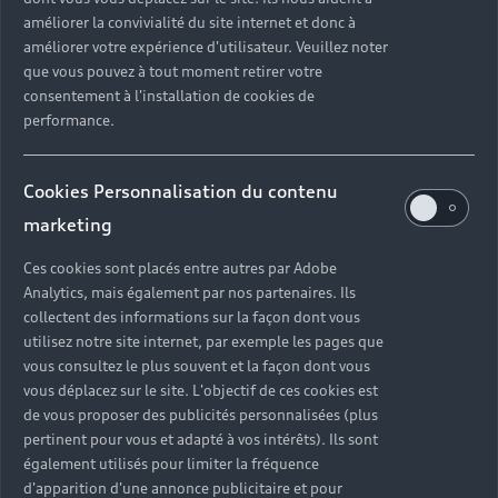
1
Consommation électrique combinée
: 18,6–18,0
améliorer la convivialité du site internet et donc à
1
kWh/100 km
;
Émissions de CO₂ mixtes
: 0 g/km
améliorer votre expérience d'utilisateur. Veuillez noter
que vous pouvez à tout moment retirer votre
consentement à l'installation de cookies de
performance.
100% électrique
Cookies Personnalisation du contenu
marketing
Ces cookies sont placés entre autres par Adobe
Analytics, mais également par nos partenaires. Ils
collectent des informations sur la façon dont vous
utilisez notre site internet, par exemple les pages que
vous consultez le plus souvent et la façon dont vous
SQ6 Sportback e-tron
vous déplacez sur le site. L'objectif de ces cookies est
à partir de 100.870,00 EUR
TVA incluse.
de vous proposer des publicités personnalisées (plus
Comparer
pertinent pour vous et adapté à vos intérêts). Ils sont
également utilisés pour limiter la fréquence
d'apparition d'une annonce publicitaire et pour