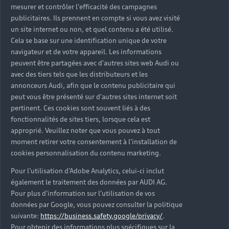
Configurer
mesurer et contrôler l'efficacité des campagnes
publicitaires. Ils prennent en compte si vous avez visité
un site internet ou non, et quel contenu a été utilisé.
Voir le modèle
Cela se base sur une identification unique de votre
navigateur et de votre appareil. Les informations
Voir les véhicules neufs (77)
peuvent être partagées avec d'autres sites web Audi ou
avec des tiers tels que les distributeurs et les
Voir les véhicules d'occasion (7)
annonceurs Audi, afin que le contenu publicitaire qui
peut vous être présenté sur d'autres sites internet soit
1
Consommation électrique combinée
: 18,1–17,6
pertinent. Ces cookies sont souvent liés à des
1
kWh/100 km
;
Émissions de CO₂ mixtes
: 0 g/km
fonctionnalités de sites tiers, lorsque cela est
approprié. Veuillez noter que vous pouvez à tout
moment retirer votre consentement à l'installation de
cookies personnalisation du contenu marketing.
Pour l’utilisation d’Adobe Analytics, celui-ci inclut
également le traitement des données par AUDI AG.
* Voir conditions sur la page concernée
Pour plus d’information sur l’utilisation de vos
données par Google, vous pouvez consulter la politique
suivante:
https://business.safety.google/privacy/
.
Pour obtenir des informations plus spécifiques sur la