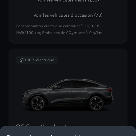
Voir les véhicules d'occasion (70)
1
Consommation électrique combinée
: 19,0–16,1
1
kWh/100 km
;
Émissions de CO₂ mixtes
: 0 g/km
100% électrique
Q6 Sportback e-tron
à partir de 73.300,00 EUR
TVA incluse.