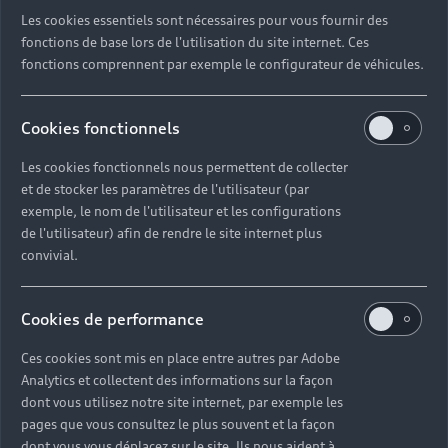
Les cookies essentiels sont nécessaires pour vous fournir des
fonctions de base lors de l'utilisation du site internet. Ces
fonctions comprennent par exemple le configurateur de véhicules.
Cookies fonctionnels
SQ6 e-tron
Les cookies fonctionnels nous permettent de collecter
à partir de 98.470,00 EUR
TVA incluse.
et de stocker les paramètres de l'utilisateur (par
Comparer
exemple, le nom de l'utilisateur et les configurations
de l'utilisateur) afin de rendre le site internet plus
convivial.
Configurer
Cookies de performance
Voir le modèle
Ces cookies sont mis en place entre autres par Adobe
Voir les véhicules neufs (88)
Analytics et collectent des informations sur la façon
dont vous utilisez notre site internet, par exemple les
pages que vous consultez le plus souvent et la façon
Voir les véhicules d'occasion (15)
dont vous vous déplacez sur le site. Ils nous aident à