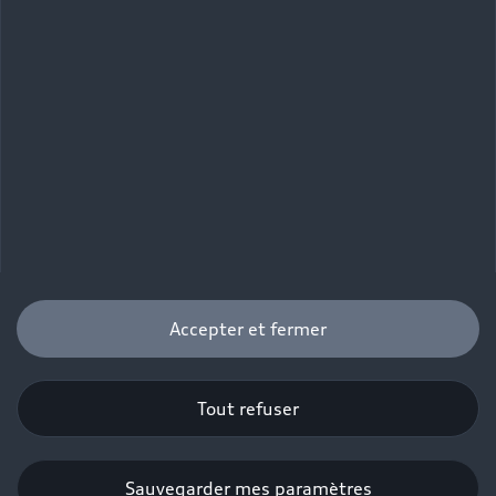
options de personnalisation intérieures, rendez-vous dans le
configurateur.
Comparez les packs d’options
de technologies.
Pack Tech
Le pack pour des trajets sereins, avec des
Accepter et fermer
systèmes d'assistance comme le régulateur de
vitesse adaptatif et la caméra de recul.
Tout refuser
Pack Tech plus
Sauvegarder mes paramètres