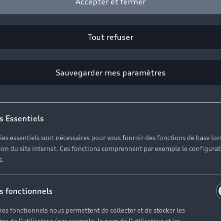
Accepter et fermer
orique et les grands axes menant vers la mer ou les Céven
s affirmé dans son allure, il s’intègre avec aisance au qu
Tout refuser
technologie et sobriété se rejoignent.
Sauvegarder mes paramètres
Voir les véhicules disponibles
s Essentiels
ies essentiels sont nécessaires pour vous fournir des fonctions de base lor
ation du site internet. Ces fonctions comprennent par exemple le configura
s.
s fonctionnels
ies fonctionnels nous permettent de collecter et de stocker les