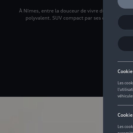
À Nîmes, entre la douceur de vivre du centre hist
polyvalent. SUV compact par ses dimensions mai
Cookie
Les cook
l'utilis
véhicule
Cookie
Les cook