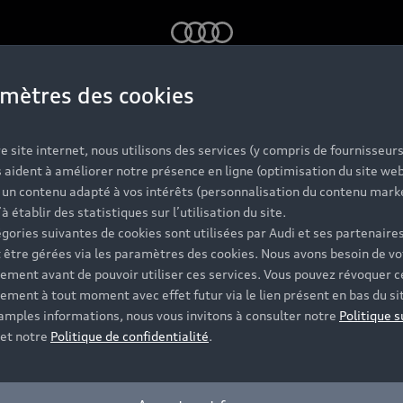
Audi
mètres des cookies
e site internet, nous utilisons des services (y compris de fournisseurs
 aident à améliorer notre présence en ligne (optimisation du site web
r un contenu adapté à vos intérêts (personnalisation du contenu mark
3 d’occasion à 
’à établir des statistiques sur l’utilisation du site.
gories suivantes de cookies sont utilisées par Audi et ses partenaires
 être gérées via les paramètres des cookies. Nous avons besoin de vo
ement avant de pouvoir utiliser ces services. Vous pouvez révoquer c
 compact pour
ement à tout moment avec effet futur via le lien présent en bas du si
 amples informations, nous vous invitons à consulter notre
Politique s
et notre
Politique de confidentialité
.
les routes