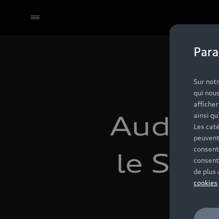
Para
Sélectionner un Partenaire
Sur notr
qui nous
affiche
Audi Q
ainsi qu
Les caté
peuvent
consent
le SUV
consent
de plus
cookies