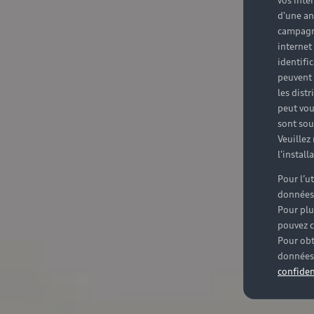
vos inté
d'une an
campagne
internet
identifi
peuvent 
les dist
peut vou
sont souv
Veuillez
l'instal
Pour l’u
données
Pour plu
pouvez c
Pour obt
données 
confiden