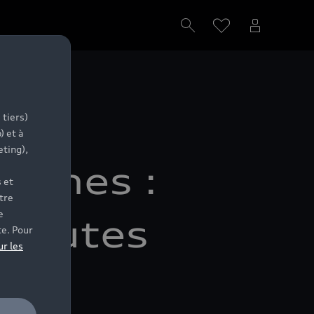
 tiers)
) et à
eting),
Nîmes :
 et
tre
e
 toutes
te. Pour
ur les