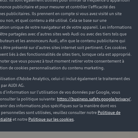
rêts). Ils sont également utilisés pour limiter la fréquence d'apparition
nonce publicitaire et pour mesurer et contrôler l'efficacité des
s publicitaires. Ils prennent en compte si vous avez visité un site
 ou non, et quel contenu a été utilisé. Cela se base sur une
cation unique de votre navigateur et de votre appareil. Les informations
être partagées avec d'autres sites web Audi ou avec des tiers tels que
ributeurs et les annonceurs Audi, afin que le contenu publicitaire qui
s être présenté sur d'autres sites internet soit pertinent. Ces cookies
ent liés à des fonctionnalités de sites tiers, lorsque cela est approprié.
 noter que vous pouvez à tout moment retirer votre consentement à
lation de cookies personnalisation du contenu marketing.
tilisation d’Adobe Analytics, celui-ci inclut également le traitement des
 par AUDI AG.
s d’information sur l’utilisation de vos données par Google, vous
onsulter la politique suivante:
https://business.safety.google/privacy/
.
enir des informations plus spécifiques sur la manière dont vos
personnelles sont utilisées, veuillez consulter notre
Politique de
tialité
et notre
Politique sur les cookies
.