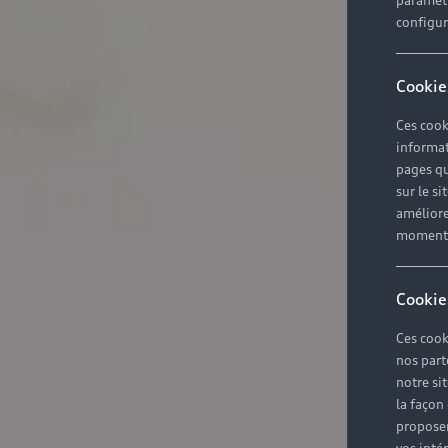
paramètr
configura
Cookie
Ces cook
informat
pages qu
sur le si
améliore
moment r
Cookie
Ces cook
nos part
notre si
la façon
proposer