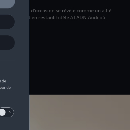
nes, l’Audi Q3 d’occasion se révèle comme un allié
otidien, tout en restant fidèle à l’ADN Audi où
s de
teur de