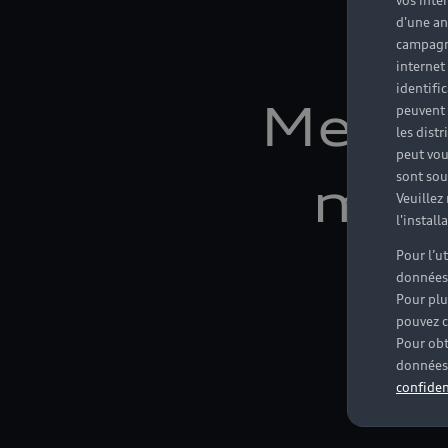
vos inté
d'une an
campagne
internet
identifi
Mensu
peuvent 
les dist
peut vou
sont souv
maît
Veuillez
l'instal
Pour l’u
données
Pour plu
pouvez c
Pour obt
données 
confiden