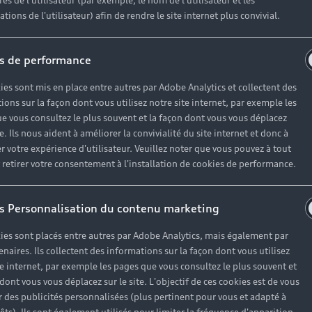
es de l'utilisateur (par exemple, le nom de l'utilisateur et les
tions de l'utilisateur) afin de rendre le site internet plus convivial.
Audi
s de performance
ies sont mis en place entre autres par Adobe Analytics et collectent des
t de maintenir un haut niveau de performance sur le long t
ions sur la façon dont vous utilisez notre site internet, par exemple les
e vous consultez le plus souvent et la façon dont vous vous déplacez
ntrat d’entretien Audi vous permet de le réaliser à tout
te. Ils nous aident à améliorer la convivialité du site internet et donc à
r votre expérience d'utilisateur. Veuillez noter que vous pouvez à tout
etirer votre consentement à l'installation de cookies de performance.
Hi
s Personnalisation du contenu marketing
ies sont placés entre autres par Adobe Analytics, mais également par
enaires. Ils collectent des informations sur la façon dont vous utilisez
te internet, par exemple les pages que vous consultez le plus souvent et
ée
Garantie 2 an
 dont vous vous déplacez sur le site. L'objectif de ces cookies est de vous
 des publicités personnalisées (plus pertinent pour vous et adapté à