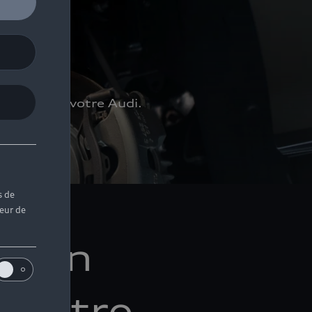
tretien de votre Audi.
s de
teur de
e bon
 votre