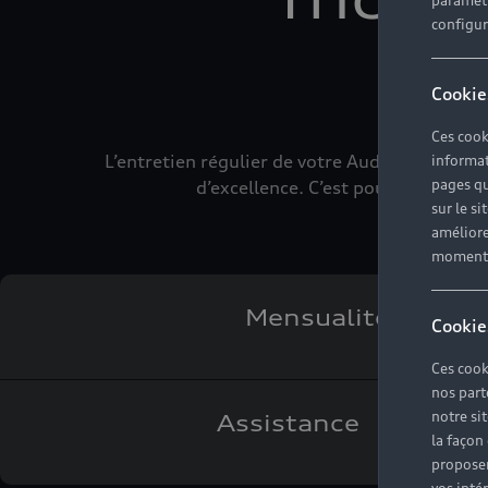
paramètr
configura
Cookie
Ces cook
L’entretien régulier de votre Audi lui perme
informat
pages qu
d’excellence. C’est pourquoi le co
sur le si
améliore
moment r
Mensualités fixes
Cookie
Ces cook
nos part
notre si
Assistance prolong
la façon
proposer