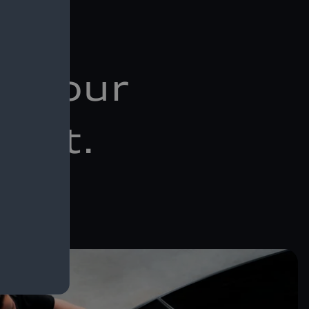
s pour
dget.