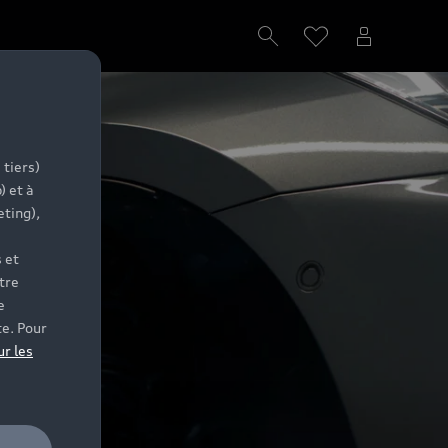
 tiers)
) et à
eting),
 et
tre
e
te. Pour
ur les