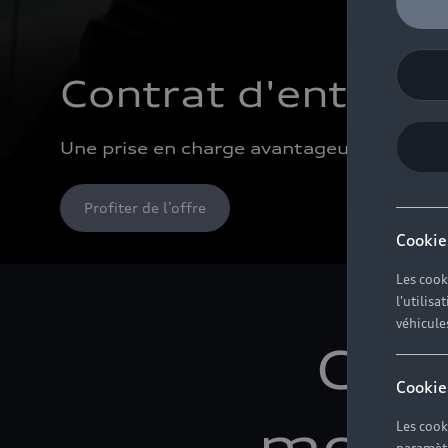
Contrat d'entreti
Une prise en charge avantageuse dans nos 
Profiter de l’offre
Cookie
Les cook
l'utilis
véhicule
Ce s
Cookie
momen
Les cook