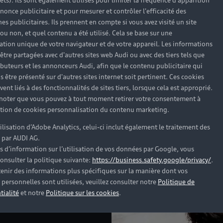
rêts). Ils sont également utilisés pour limiter la fréquence d'apparition
nonce publicitaire et pour mesurer et contrôler l'efficacité des
s publicitaires. Ils prennent en compte si vous avez visité un site
 ou non, et quel contenu a été utilisé. Cela se base sur une
cation unique de votre navigateur et de votre appareil. Les informations
alisez vos frai
être partagées avec d'autres sites web Audi ou avec des tiers tels que
ributeurs et les annonceurs Audi, afin que le contenu publicitaire qui
s être présenté sur d'autres sites internet soit pertinent. Ces cookies
ent liés à des fonctionnalités de sites tiers, lorsque cela est approprié.
riser votre bu
 noter que vous pouvez à tout moment retirer votre consentement à
lation de cookies personnalisation du contenu marketing.
tilisation d’Adobe Analytics, celui-ci inclut également le traitement des
 par AUDI AG.
s d’information sur l’utilisation de vos données par Google, vous
onsulter la politique suivante:
https://business.safety.google/privacy/
.
enir des informations plus spécifiques sur la manière dont vos
personnelles sont utilisées, veuillez consulter notre
Politique de
tialité
et notre
Politique sur les cookies
.