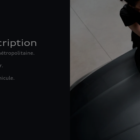
ription
étropolitaine.
r.
icule.