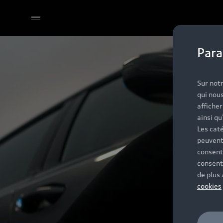
Para
Sélectionner un Partenaire
Sur notr
qui nous
affiche
ainsi qu
Les caté
peuvent
consent
consent
de plus
cookies