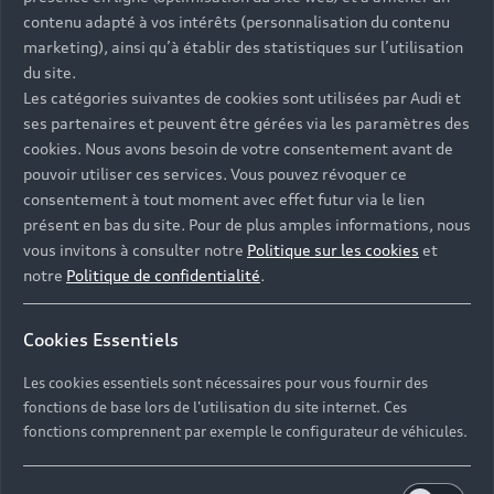
Univers Audi
Voiture hybride
contenu adapté à vos intérêts (personnalisation du contenu
Informations et Service Clients
Berline
Entretenir et réparer mon Audi
Financer mon Audi
marketing), ainsi qu’à établir des statistiques sur l’utilisation
Voiture commerciale
Accessibilité - Clients Sourds et Malentendants
Avant
du site.
Offres Après-Vente
Garanties Audi
Les catégories suivantes de cookies sont utilisées par Audi et
Histoire du progrès
Voiture de direction
Trouver mon Partenaire Audi
SUV électrique
ses partenaires et peuvent être gérées via les paramètres des
Accessoires et équipements
Audi rent : location courte durée
Notre vision
cookies. Nous avons besoin de votre consentement avant de
SUV société
SUV hybride
Espace personnel myAudi
pouvoir utiliser ces services. Vous pouvez révoquer ce
Espace Client Audi Financial Services
© 2026 Audi France. Tous droits réservés.
Audi Sport
Achat véhicule de société
consentement à tout moment avec effet futur via le lien
SUV
Audi connect
Heycar
présent en bas du site. Pour de plus amples informations, nous
Mentions légales
Politique sur les cookies
Nos technologies
Avantages voiture société
SUV compact
vous invitons à consulter notre
Politique sur les cookies
et
Gérer vos cookies
Politique de confidentialité
Informations client
notre
Politique de confidentialité
.
myAudi experience
Flotte automobile
Système de lanceur d'alerte
Functions on Demand
Fiche produit environnementale
Audi Shop : Boutique Officielle
TVS
Cookies Essentiels
Devis & RDV entretien en ligne
Action de Service EA 189
Espace actualités Audi
Demande d'information
Carrières
LLD
Les cookies essentiels sont nécessaires pour vous fournir des
Audi Assistance
Opérateurs indépendants
Réseau Audi
fonctions de base lors de l'utilisation du site internet. Ces
Carrières
Recevez toute l'actualité Audi
fonctions comprennent par exemple le configurateur de véhicules.
Campagne de rappel Airbag Takata
Espace Presse
Mentions légales AUDI AG
Mise à jour logiciel
Déclaration d'accessibilité