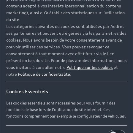
Univers Audi
Voiture hybride
contenu adapté à vos intérêts (personnalisation du contenu
Informations et Service Clients
Berline
Entretenir et réparer mon Audi
Financer mon Audi
marketing), ainsi qu’à établir des statistiques sur l’utilisation
Voiture commerciale
Accessibilité - Clients Sourds et Malentendants
Avant
du site.
Offres Après-Vente
Garanties Audi
Les catégories suivantes de cookies sont utilisées par Audi et
Histoire du progrès
Voiture de direction
Trouver mon Partenaire Audi
SUV électrique
ses partenaires et peuvent être gérées via les paramètres des
Accessoires et équipements
Audi rent : location courte durée
Notre vision
cookies. Nous avons besoin de votre consentement avant de
SUV société
SUV hybride
Espace personnel myAudi
pouvoir utiliser ces services. Vous pouvez révoquer ce
Espace Client Audi Financial Services
© 2026 Audi France. Tous droits réservés.
Audi Sport
Achat véhicule de société
consentement à tout moment avec effet futur via le lien
SUV
Audi connect
Heycar
présent en bas du site. Pour de plus amples informations, nous
Mentions légales
Politique sur les cookies
Nos technologies
Avantages voiture société
SUV compact
vous invitons à consulter notre
Politique sur les cookies
et
Gérer vos cookies
Politique de confidentialité
Informations client
notre
Politique de confidentialité
.
myAudi experience
Flotte automobile
Système de lanceur d'alerte
Functions on Demand
Fiche produit environnementale
Audi Shop : Boutique Officielle
TVS
Cookies Essentiels
Devis & RDV entretien en ligne
Action de Service EA 189
Espace actualités Audi
Demande d'information
Carrières
LLD
Les cookies essentiels sont nécessaires pour vous fournir des
Audi Assistance
Opérateurs indépendants
Réseau Audi
fonctions de base lors de l'utilisation du site internet. Ces
Carrières
Recevez toute l'actualité Audi
fonctions comprennent par exemple le configurateur de véhicules.
Campagne de rappel Airbag Takata
Espace Presse
Mentions légales AUDI AG
Mise à jour logiciel
Déclaration d'accessibilité