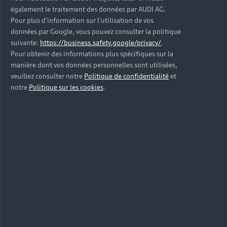
également le traitement des données par AUDI AG.
Pour plus d’information sur l’utilisation de vos
données par Google, vous pouvez consulter la politique
suivante:
https://business.safety.google/privacy/
.
34
%
31
%
35
%
Pour obtenir des informations plus spécifiques sur la
Ville
Campagne
Autoroute
manière dont vos données personnelles sont utilisées,
veuillez consulter notre
Politique de confidentialité
et
notre
Politique sur les cookies
.
Roulez-vous souvent à plus de 120km/h sur
l’autoroute ?
Non
Oui
Quel type de pneus avez-vous sur votre véhicule
?
0