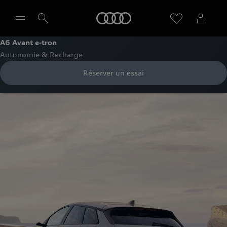
Audi
A6 Avant e-tron
Autonomie & Recharge
Sélectionner un Partenaire
Réserver un essai