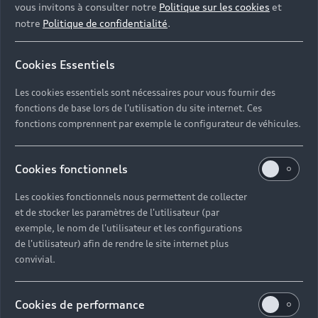
Dans les stations haute puissance (HPC), vous
vous invitons à consulter notre
Politique sur les cookies
et
pouvez charger la batterie haute tension de la
notre
Politique de confidentialité
.
Nouvelle Audi A6 Avant e-tron de 10% à 80% en
21 minutes environ. Il faut seulement 10 minutes
Cookies Essentiels
pour charger suffisamment d'énergie pour
parcourir jusqu'à 295 kilomètres.
Les cookies essentiels sont nécessaires pour vous fournir des
fonctions de base lors de l'utilisation du site internet. Ces
fonctions comprennent par exemple le configurateur de véhicules.
Autonomie
Cookies fonctionnels
Jusqu’à 732
km
Les cookies fonctionnels nous permettent de collecter
selon cycle WLTP
et de stocker les paramètres de l'utilisateur (par
exemple, le nom de l'utilisateur et les configurations
de l'utilisateur) afin de rendre le site internet plus
Recharge rapide
convivial.
Jusqu’à 295
km
Cookies de performance
en 10 min