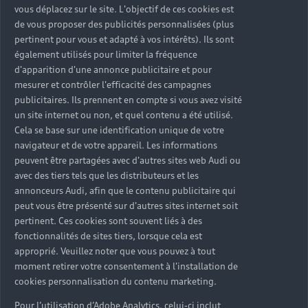
vous déplacez sur le site. L'objectif de ces cookies est
de vous proposer des publicités personnalisées (plus
pertinent pour vous et adapté à vos intérêts). Ils sont
également utilisés pour limiter la fréquence
d'apparition d'une annonce publicitaire et pour
mesurer et contrôler l'efficacité des campagnes
publicitaires. Ils prennent en compte si vous avez visité
un site internet ou non, et quel contenu a été utilisé.
Cela se base sur une identification unique de votre
navigateur et de votre appareil. Les informations
Consommation d'électricité en cycle mixte
15 – 14,2
peuvent être partagées avec d'autres sites web Audi ou
3
3
avec des tiers tels que les distributeurs et les
kWh/100 km
Émissions de CO₂ combinées
0 g/km
annonceurs Audi, afin que le contenu publicitaire qui
3
Classe d'efficacité
A
peut vous être présenté sur d'autres sites internet soit
Afficher toutes les valeurs
pertinent. Ces cookies sont souvent liés à des
fonctionnalités de sites tiers, lorsque cela est
approprié. Veuillez noter que vous pouvez à tout
Quel est votre environnement de conduite ?
moment retirer votre consentement à l'installation de
cookies personnalisation du contenu marketing.
Pour l’utilisation d’Adobe Analytics, celui-ci inclut