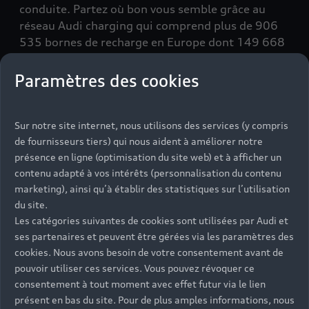
conduite. Partez où bon vous semble grâce au
réseau Audi charging qui comprend plus de 906
535 bornes de recharge en Europe dont 149 668
en France.
Paramètres des cookies
Sur notre site internet, nous utilisons des services (y compris
de fournisseurs tiers) qui nous aident à améliorer notre
présence en ligne (optimisation du site web) et à afficher un
contenu adapté à vos intérêts (personnalisation du contenu
marketing), ainsi qu’à établir des statistiques sur l’utilisation
du site.
Les catégories suivantes de cookies sont utilisées par Audi et
ses partenaires et peuvent être gérées via les paramètres des
cookies. Nous avons besoin de votre consentement avant de
Une recharge en quelques
pouvoir utiliser ces services. Vous pouvez révoquer ce
minutes.
consentement à tout moment avec effet futur via le lien
présent en bas du site. Pour de plus amples informations, nous