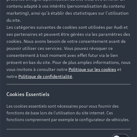
Univers Audi
Voiture hybride
contenu adapté à vos intérêts (personnalisation du contenu
Informations et Service Clients
Berline
Entretenir et réparer mon Audi
Financer mon Audi
marketing), ainsi qu’à établir des statistiques sur l’utilisation
Voiture commerciale
Accessibilité - Clients Sourds et Malentendants
Avant
du site.
Offres Après-Vente
Garanties Audi
Les catégories suivantes de cookies sont utilisées par Audi et
Histoire du progrès
Voiture de direction
Trouver mon Partenaire Audi
SUV électrique
ses partenaires et peuvent être gérées via les paramètres des
Accessoires et équipements
Audi rent : location courte durée
Notre vision
cookies. Nous avons besoin de votre consentement avant de
SUV société
SUV hybride
Espace personnel myAudi
pouvoir utiliser ces services. Vous pouvez révoquer ce
Espace Client Audi Financial Services
© 2026 Audi France. Tous droits réservés.
Audi Sport
Achat véhicule de société
consentement à tout moment avec effet futur via le lien
SUV
Audi connect
Heycar
présent en bas du site. Pour de plus amples informations, nous
Mentions légales
Politique sur les cookies
Nos technologies
Avantages voiture société
SUV compact
vous invitons à consulter notre
Politique sur les cookies
et
Gérer vos cookies
Politique de confidentialité
Informations client
notre
Politique de confidentialité
.
myAudi experience
Flotte automobile
Système de lanceur d'alerte
Functions on Demand
Fiche produit environnementale
Audi Shop : Boutique Officielle
TVS
Cookies Essentiels
Devis & RDV entretien en ligne
Action de Service EA 189
Espace actualités Audi
Demande d'information
Carrières
LLD
Les cookies essentiels sont nécessaires pour vous fournir des
Audi Assistance
Opérateurs indépendants
Réseau Audi
fonctions de base lors de l'utilisation du site internet. Ces
Carrières
Recevez toute l'actualité Audi
fonctions comprennent par exemple le configurateur de véhicules.
Campagne de rappel Airbag Takata
Espace Presse
Mentions légales AUDI AG
Mise à jour logiciel
Déclaration d'accessibilité