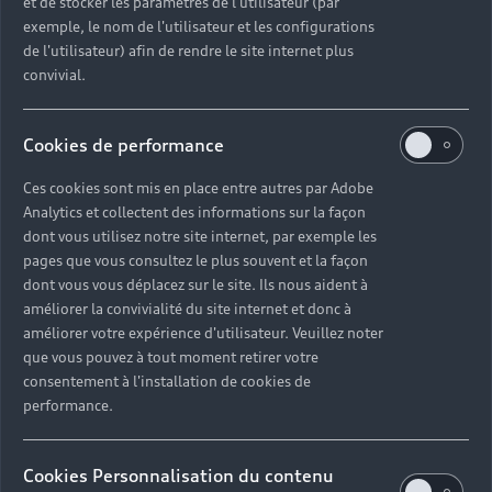
et de stocker les paramètres de l'utilisateur (par
18h00 à l'adresse suivante : Z.I. Landiers Ouest
exemple, le nom de l'utilisateur et les configurations
73006 Chambéry.
de l'utilisateur) afin de rendre le site internet plus
convivial.
Découvrir la concession
Cookies de performance
Ces cookies sont mis en place entre autres par Adobe
Analytics et collectent des informations sur la façon
dont vous utilisez notre site internet, par exemple les
Une prestation
pages que vous consultez le plus souvent et la façon
dont vous vous déplacez sur le site. Ils nous aident à
et un savoir-
améliorer la convivialité du site internet et donc à
faire Audi dans
améliorer votre expérience d'utilisateur. Veuillez noter
que vous pouvez à tout moment retirer votre
votre
consentement à l'installation de cookies de
performance.
concession
Chambéry
Cookies Personnalisation du contenu