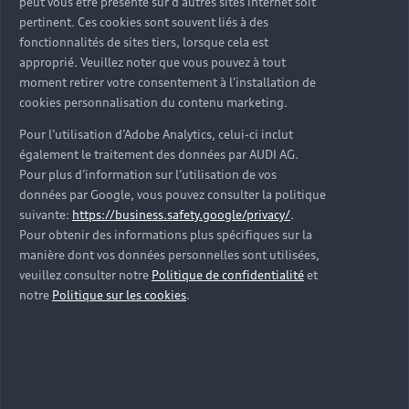
peut vous être présenté sur d'autres sites internet soit
pertinent. Ces cookies sont souvent liés à des
fonctionnalités de sites tiers, lorsque cela est
approprié. Veuillez noter que vous pouvez à tout
moment retirer votre consentement à l'installation de
cookies personnalisation du contenu marketing.
Les véhicules neufs
Pour l’utilisation d’Adobe Analytics, celui-ci inclut
Découvrez votre prochaine Audi parmi nos
également le traitement des données par AUDI AG.
véhicules neufs immédiatement disponibles en
Pour plus d’information sur l’utilisation de vos
concession Audi Chambéry.
données par Google, vous pouvez consulter la politique
suivante:
https://business.safety.google/privacy/
.
Trouver une Audi neuve
Pour obtenir des informations plus spécifiques sur la
manière dont vos données personnelles sont utilisées,
veuillez consulter notre
Politique de confidentialité
et
notre
Politique sur les cookies
.