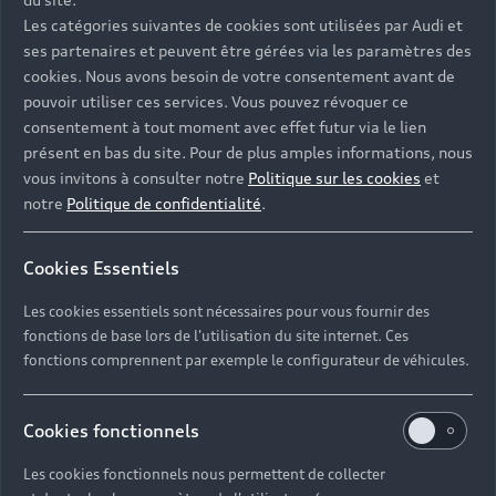
Les catégories suivantes de cookies sont utilisées par Audi et
ses partenaires et peuvent être gérées via les paramètres des
cookies. Nous avons besoin de votre consentement avant de
pouvoir utiliser ces services. Vous pouvez révoquer ce
consentement à tout moment avec effet futur via le lien
présent en bas du site. Pour de plus amples informations, nous
vous invitons à consulter notre
Politique sur les cookies
et
notre
Politique de confidentialité
.
Cookies Essentiels
Les cookies essentiels sont nécessaires pour vous fournir des
fonctions de base lors de l'utilisation du site internet. Ces
fonctions comprennent par exemple le configurateur de véhicules.
Notre Partenaire en concession Audi Chambéry est
ouvert du lundi au samedi. Nos équipes de
conseillers experts sont disponibles pour répondre à
Cookies fonctionnels
vos besoins, de 8h00 à 12h00 et de 13h45 à 19h00,
Les cookies fonctionnels nous permettent de collecter
ainsi que le samedi de 8h30 à 12h00 et de 14h00 à