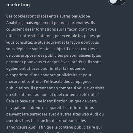
marketing
Lorsque vous choisissez Audi, vous optez pour
Ces cookies sont placés entre autres par Adobe
une qualité de prestation et un savoir-faire haut
Analytics, mais également par nos partenaires. Ils
de gamme. Révisions et réparations mécaniques,
collectent des informations sur la façon dont vous
monte de pneumatiques été / hiver, préparation
utilisez notre site internet, par exemple les pages que
au contrôle technique, solutions de mobilité en
vous consultez le plus souvent et la façon dont vous
cas d’immobilisation… retrouvez tous nos
vous déplacez sur le site. L'objectif de ces cookies est
services dans votre concession Audi près de chez
de vous proposer des publicités personnalisées (plus
vous.
pertinent pour vous et adapté à vos intérêts). Ils sont
également utilisés pour limiter la fréquence
d'apparition d'une annonce publicitaire et pour
mesurer et contrôler l'efficacité des campagnes
publicitaires. Ils prennent en compte si vous avez visité
un site internet ou non, et quel contenu a été utilisé.
Cela se base sur une identification unique de votre
navigateur et de votre appareil. Les informations
peuvent être partagées avec d'autres sites web Audi ou
avec des tiers tels que les distributeurs et les
annonceurs Audi, afin que le contenu publicitaire qui