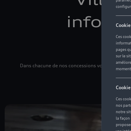
paramètr
configura
informa
Cookie
Ces cook
informat
pages qu
sur le si
améliore
Dans chacune de nos concessions voitures Audi, n
moment r
in
Cookie
Ces cook
nos part
notre si
la façon
proposer