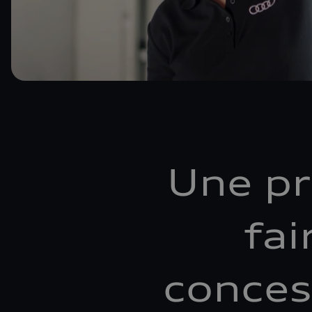
Une pr
fai
conces