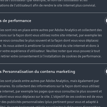
es de l'utilisateur (par exemple, le nom de l'utilisateur et les
tions de l'utilisateur) afin de rendre le site internet plus convivial.
tions utiles s
s de performance
ies sont mis en place entre autres par Adobe Analytics et collectent des
Partenaire
ions sur la façon dont vous utilisez notre site internet, par exemple les
e vous consultez le plus souvent et la façon dont vous vous déplacez
te. Ils nous aident à améliorer la convivialité du site internet et donc à
r votre expérience d'utilisateur. Veuillez noter que vous pouvez à tout
os experts possèdent les connaissances, les compétences e
etirer votre consentement à l'installation de cookies de performance.
terventions sur votre véhicule et prendre soin de votre Au
s Personnalisation du contenu marketing
ies sont placés entre autres par Adobe Analytics, mais également par
enaires. Ils collectent des informations sur la façon dont vous utilisez
te internet, par exemple les pages que vous consultez le plus souvent et
 dont vous vous déplacez sur le site. L'objectif de ces cookies est de vous
 des publicités personnalisées (plus pertinent pour vous et adapté à