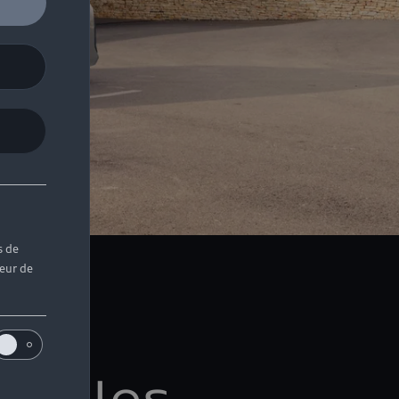
s de
teur de
i
ne, les