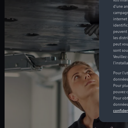
vos inté
d'une an
campagne
internet
identifi
peuvent 
les dist
peut vou
sont souv
Veuillez
l'instal
Pour l’u
données
Pour plu
pouvez c
Pour obt
données 
confiden