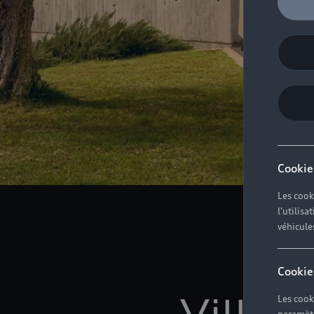
Cookie
Les cook
l'utilis
véhicule
Cookie
Villef
Les cook