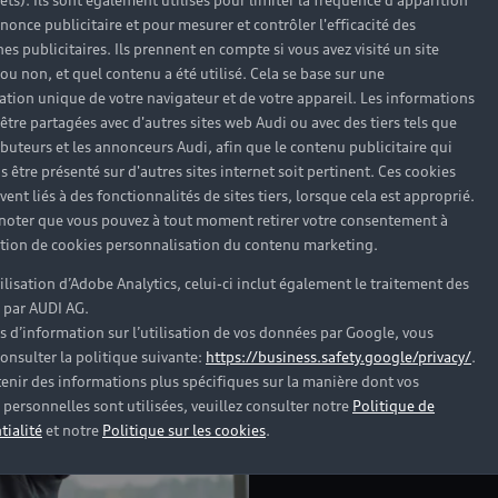
rêts). Ils sont également utilisés pour limiter la fréquence d'apparition
nonce publicitaire et pour mesurer et contrôler l'efficacité des
s publicitaires. Ils prennent en compte si vous avez visité un site
 ou non, et quel contenu a été utilisé. Cela se base sur une
cation unique de votre navigateur et de votre appareil. Les informations
être partagées avec d'autres sites web Audi ou avec des tiers tels que
ributeurs et les annonceurs Audi, afin que le contenu publicitaire qui
s être présenté sur d'autres sites internet soit pertinent. Ces cookies
Notre Partenaire en con
ent liés à des fonctionnalités de sites tiers, lorsque cela est approprié.
lundi au samedi. Nos éq
 noter que vous pouvez à tout moment retirer votre consentement à
pour répondre à vos be
lation de cookies personnalisation du contenu marketing.
ainsi que le samedi de
suivante : Avenue de l'
tilisation d’Adobe Analytics, celui-ci inclut également le traitement des
 par AUDI AG.
s d’information sur l’utilisation de vos données par Google, vous
Découvrir la concessio
onsulter la politique suivante:
https://business.safety.google/privacy/
.
enir des informations plus spécifiques sur la manière dont vos
personnelles sont utilisées, veuillez consulter notre
Politique de
tialité
et notre
Politique sur les cookies
.