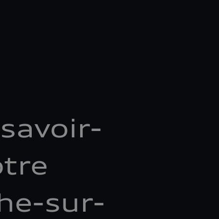
savoir-
otre
he-sur-