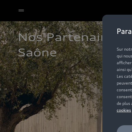
Para
Nos Partenaires A
Sélectionner un Partenaire
Saône
Sur notr
qui nous
affiche
ainsi qu
Les caté
peuvent
consent
consent
de plus
cookies