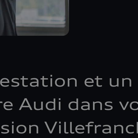
estation et un 
re Audi dans v
sion Villefranc