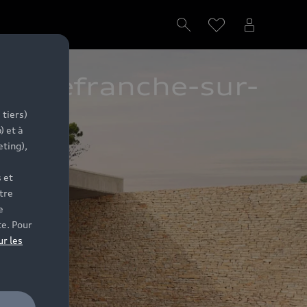
 Villefranche-sur-
 tiers)
) et à
eting),
 et
tre
e
te. Pour
ur les