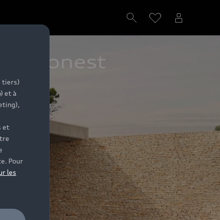
e Limonest
 tiers)
) et à
eting),
 et
tre
e
te. Pour
ur les