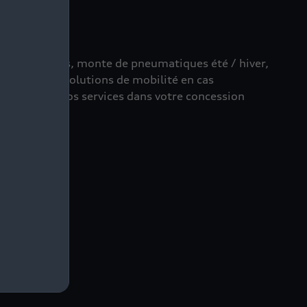
ns mécaniques, monte de pneumatiques été / hiver,
 technique, solutions de mobilité en cas
ouvez tous nos services dans votre concession
n