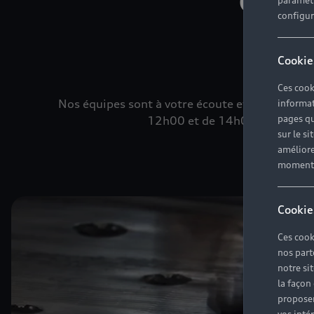
paramètr
configura
Cookie
Ces cook
Nos équipes sont à votre écoute et vous offre
informat
pages qu
12h00 et de 14h00 à 18h00 da
sur le si
améliore
moment r
Cookie
Ces cook
nos part
notre si
la façon
proposer