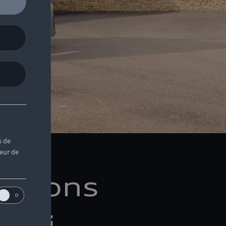
s de
teur de
mations
Audi