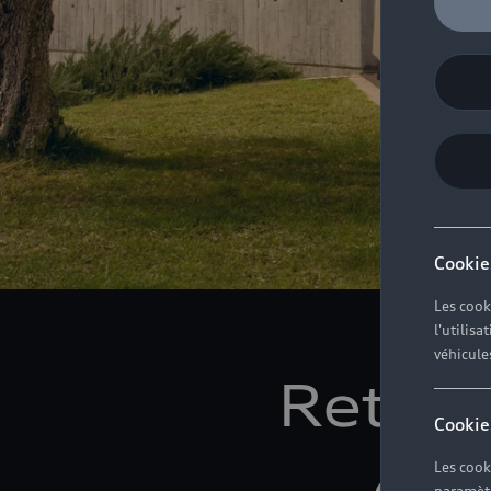
Cookie
Les cook
l'utilis
véhicule
Retrou
Cookie
de 
Les cook