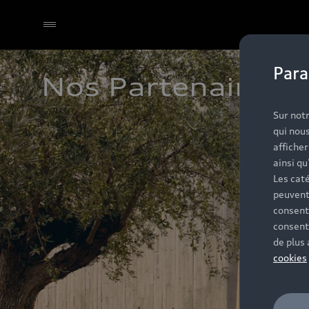
Para
Nos Partenaires A
Sélectionner un Partenaire
Sur notr
qui nous
affiche
ainsi qu
Les caté
peuvent
consent
consent
de plus
cookies