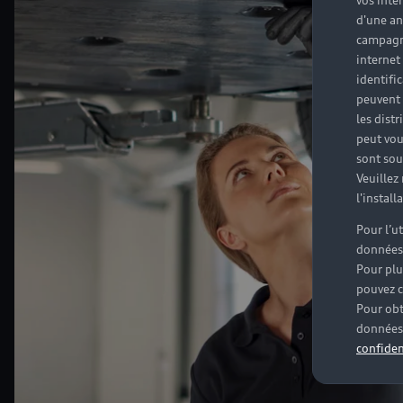
vos inté
d'une an
campagne
internet
identifi
peuvent 
les dist
peut vou
sont souv
Veuillez
l'instal
Pour l’u
données
Pour plu
pouvez c
Pour obt
données 
confiden