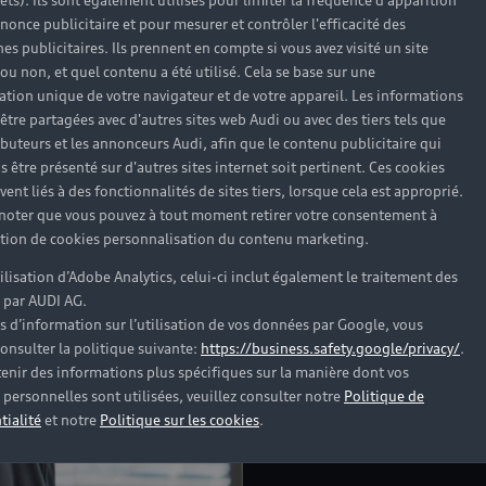
rêts). Ils sont également utilisés pour limiter la fréquence d'apparition
nonce publicitaire et pour mesurer et contrôler l'efficacité des
s publicitaires. Ils prennent en compte si vous avez visité un site
 ou non, et quel contenu a été utilisé. Cela se base sur une
cation unique de votre navigateur et de votre appareil. Les informations
Révisions et réparatio
être partagées avec d'autres sites web Audi ou avec des tiers tels que
préparation au contrôle
ributeurs et les annonceurs Audi, afin que le contenu publicitaire qui
d’immobilisation… retr
s être présenté sur d'autres sites internet soit pertinent. Ces cookies
Audi près de chez vous.
ent liés à des fonctionnalités de sites tiers, lorsque cela est approprié.
 noter que vous pouvez à tout moment retirer votre consentement à
lation de cookies personnalisation du contenu marketing.
Découvrir la concessio
tilisation d’Adobe Analytics, celui-ci inclut également le traitement des
 par AUDI AG.
s d’information sur l’utilisation de vos données par Google, vous
onsulter la politique suivante:
https://business.safety.google/privacy/
.
enir des informations plus spécifiques sur la manière dont vos
personnelles sont utilisées, veuillez consulter notre
Politique de
tialité
et notre
Politique sur les cookies
.