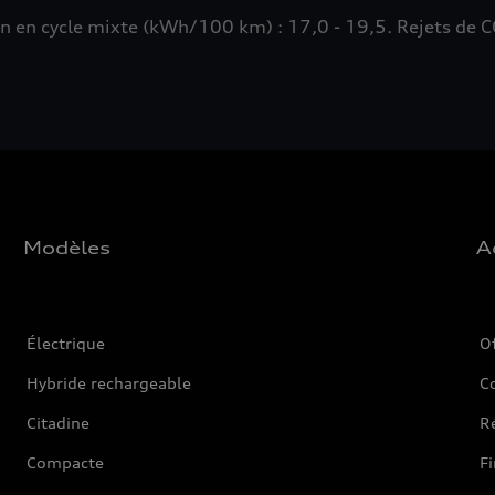
n cycle mixte (kWh/100 km) : 17,0 - 19,5. Rejets de CO
Modèles
A
Électrique
O
Hybride rechargeable
C
Citadine
Ré
Compacte
F