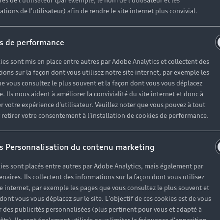
es de l'utilisateur (par exemple, le nom de l'utilisateur et les
tions de l'utilisateur) afin de rendre le site internet plus convivial.
Limonest
s de performance
ies sont mis en place entre autres par Adobe Analytics et collectent des
nt leurs services, du lundi au vendredi de 8h00 à 12h30 e
ions sur la façon dont vous utilisez notre site internet, par exemple les
e vous consultez le plus souvent et la façon dont vous vous déplacez
ns votre concession Limonest à l’adresse suivante : Che
te. Ils nous aident à améliorer la convivialité du site internet et donc à
r votre expérience d'utilisateur. Veuillez noter que vous pouvez à tout
etirer votre consentement à l'installation de cookies de performance.
s Personnalisation du contenu marketing
ies sont placés entre autres par Adobe Analytics, mais également par
enaires. Ils collectent des informations sur la façon dont vous utilisez
te internet, par exemple les pages que vous consultez le plus souvent et
 dont vous vous déplacez sur le site. L'objectif de ces cookies est de vous
 des publicités personnalisées (plus pertinent pour vous et adapté à