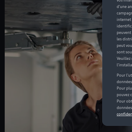
vos inté
d'une an
campagne
internet
identifi
peuvent 
les dist
peut vou
sont souv
Veuillez
l'instal
Pour l’u
données
Pour plu
pouvez c
Pour obt
données 
confiden