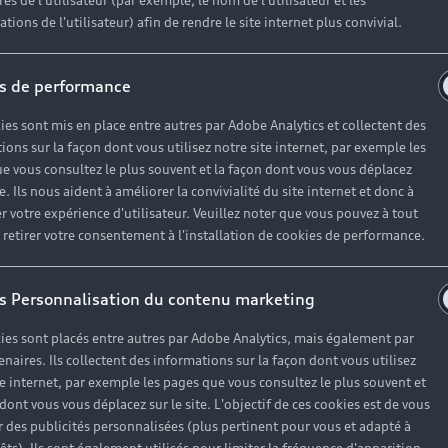
es de l'utilisateur (par exemple, le nom de l'utilisateur et les
tions de l'utilisateur) afin de rendre le site internet plus convivial.
Partenaire
s de performance
ies sont mis en place entre autres par Adobe Analytics et collectent des
endredi de 8h30 à 19h00 ainsi que le samedi de 9h00 à 1
ions sur la façon dont vous utilisez notre site internet, par exemple les
e vous consultez le plus souvent et la façon dont vous vous déplacez
offrir leurs services à l’adresse suivante : Rue de la Berge
te. Ils nous aident à améliorer la convivialité du site internet et donc à
r votre expérience d'utilisateur. Veuillez noter que vous pouvez à tout
etirer votre consentement à l'installation de cookies de performance.
s Personnalisation du contenu marketing
ies sont placés entre autres par Adobe Analytics, mais également par
enaires. Ils collectent des informations sur la façon dont vous utilisez
te internet, par exemple les pages que vous consultez le plus souvent et
 dont vous vous déplacez sur le site. L'objectif de ces cookies est de vous
 des publicités personnalisées (plus pertinent pour vous et adapté à