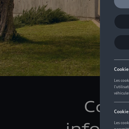
Cookie
Les cook
l'utilis
véhicule
Conc
Cookie
informa
Les cook