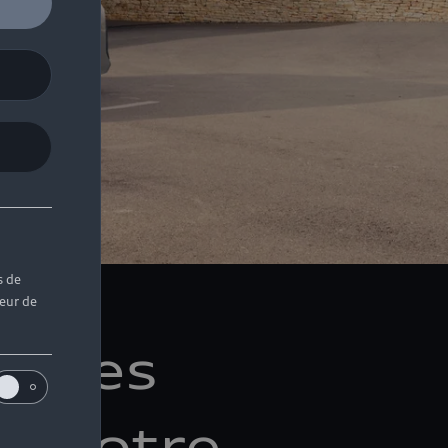
s de
teur de
, les
ur votre