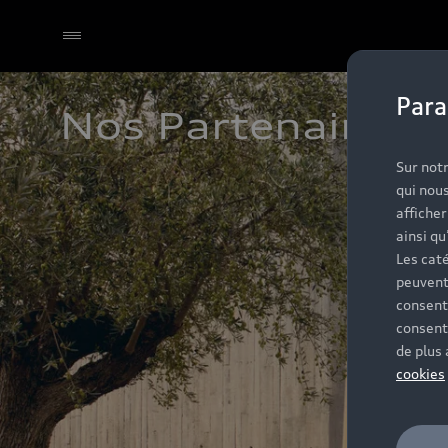
Para
Nos Partenaires A
Sélectionner un Partenaire
Sur notr
qui nous
affiche
ainsi qu
Les caté
peuvent
consent
consent
de plus
cookies