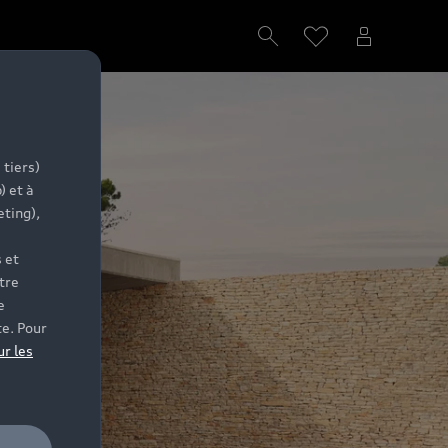
e Gex
 tiers)
) et à
eting),
 et
tre
e
te. Pour
ur les