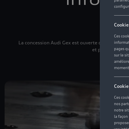
paramètr
configura
Cookie
Ces cook
La concession Audi Gex est ouverte du lundi au v
informat
pages qu
et peuvent vous 
sur le si
améliore
moment r
Cookie
Ces cook
nos part
notre si
la façon
proposer