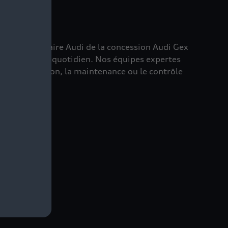
et du savoir-faire Audi de la concession Audi Gex
re véhicule au quotidien. Nos équipes expertes
 la réparation, la maintenance ou le contrôle
cule.
n