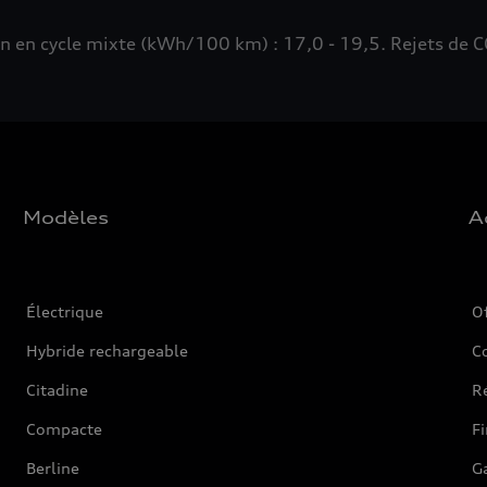
n cycle mixte (kWh/100 km) : 17,0 - 19,5. Rejets de CO
Modèles
A
Électrique
O
Hybride rechargeable
C
Citadine
Ré
Compacte
F
Berline
G