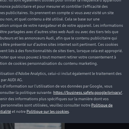
rêts). Ils sont également utilisés pour limiter la fréquence d'apparition
nonce publicitaire et pour mesurer et contrôler l'efficacité des
s publicitaires. Ils prennent en compte si vous avez visité un site
 ou non, et quel contenu a été utilisé. Cela se base sur une
cation unique de votre navigateur et de votre appareil. Les informations
Profitez de l’expertise 
être partagées avec d'autres sites web Audi ou avec des tiers tels que
pour l'entretien de vot
ributeurs et les annonceurs Audi, afin que le contenu publicitaire qui
vous accompagnent dans
s être présenté sur d'autres sites internet soit pertinent. Ces cookies
technique de votre véhi
ent liés à des fonctionnalités de sites tiers, lorsque cela est approprié.
 noter que vous pouvez à tout moment retirer votre consentement à
lation de cookies personnalisation du contenu marketing.
Découvrir la concessio
tilisation d’Adobe Analytics, celui-ci inclut également le traitement des
 par AUDI AG.
s d’information sur l’utilisation de vos données par Google, vous
onsulter la politique suivante:
https://business.safety.google/privacy/
.
enir des informations plus spécifiques sur la manière dont vos
personnelles sont utilisées, veuillez consulter notre
Politique de
tialité
et notre
Politique sur les cookies
.