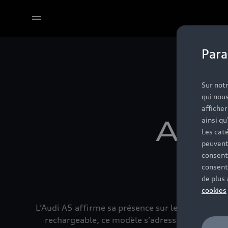
Para
Sélectionner un Partenaire
Sur notr
qui nous
affiche
Audi
ainsi qu
Les caté
peuvent
consent
él
consent
de plus
cookies
L’Audi A5 affirme sa présence sur les routes du 
rechargeable, ce modèle s’adresse à celles et 