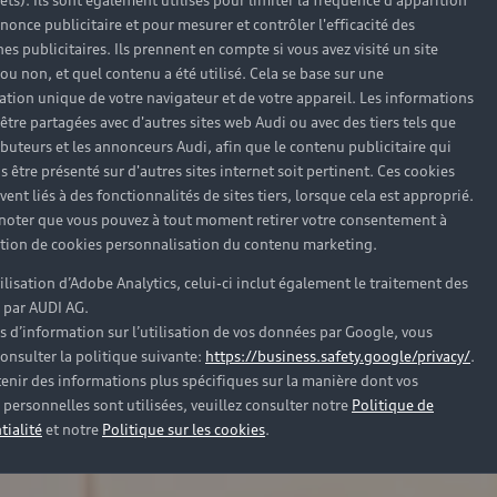
rêts). Ils sont également utilisés pour limiter la fréquence d'apparition
nonce publicitaire et pour mesurer et contrôler l'efficacité des
s publicitaires. Ils prennent en compte si vous avez visité un site
 ou non, et quel contenu a été utilisé. Cela se base sur une
cation unique de votre navigateur et de votre appareil. Les informations
être partagées avec d'autres sites web Audi ou avec des tiers tels que
ributeurs et les annonceurs Audi, afin que le contenu publicitaire qui
s être présenté sur d'autres sites internet soit pertinent. Ces cookies
ent liés à des fonctionnalités de sites tiers, lorsque cela est approprié.
 noter que vous pouvez à tout moment retirer votre consentement à
lation de cookies personnalisation du contenu marketing.
tilisation d’Adobe Analytics, celui-ci inclut également le traitement des
 par AUDI AG.
s d’information sur l’utilisation de vos données par Google, vous
onsulter la politique suivante:
https://business.safety.google/privacy/
.
enir des informations plus spécifiques sur la manière dont vos
personnelles sont utilisées, veuillez consulter notre
Politique de
tialité
et notre
Politique sur les cookies
.