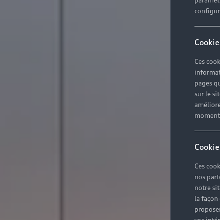
paramètr
configura
Cookie
Ces cook
informat
pages qu
sur le si
améliore
moment r
Cookie
Ces cook
nos part
notre si
la façon
proposer