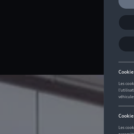
mobi
Cookie
Les cook
l'utilis
véhicule
Cookie
Les cook