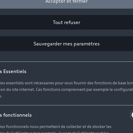
Accepter et fermer
lité maîtrisée dans tous les contextes urbains et périurb
Voir les véhicules disponibles
Tout refuser
Sauvegarder mes paramètres
s Essentiels
ies essentiels sont nécessaires pour vous fournir des fonctions de base lor
ation du site internet. Ces fonctions comprennent par exemple le configura
s.
s fonctionnels
ies fonctionnels nous permettent de collecter et de stocker les