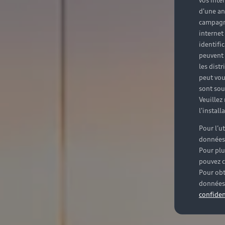
vos inté
d'une an
campagne
internet
identifi
peuvent 
les dist
peut vou
sont souv
Veuillez
l'instal
Pour l’u
données
Pour plu
pouvez c
Pour obt
données 
confiden