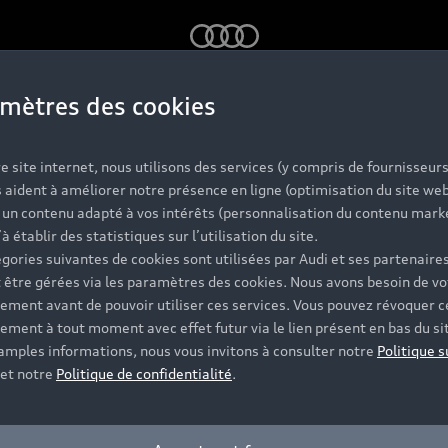
Audi
mètres des cookies
e site internet, nous utilisons des services (y compris de fournisseurs
 aident à améliorer notre présence en ligne (optimisation du site web
r un contenu adapté à vos intérêts (personnalisation du contenu mark
 A5 Le Mans : 
’à établir des statistiques sur l’utilisation du site.
gories suivantes de cookies sont utilisées par Audi et ses partenaires
 être gérées via les paramètres des cookies. Nous avons besoin de vo
ement avant de pouvoir utiliser ces services. Vous pouvez révoquer c
égance et maîtr
ement à tout moment avec effet futur via le lien présent en bas du si
 amples informations, nous vous invitons à consulter notre
Politique s
et notre
Politique de confidentialité
.
Mans avec une silhouette racée et une conception tournée 
ceux qui recherchent une conduite fluide, un design express