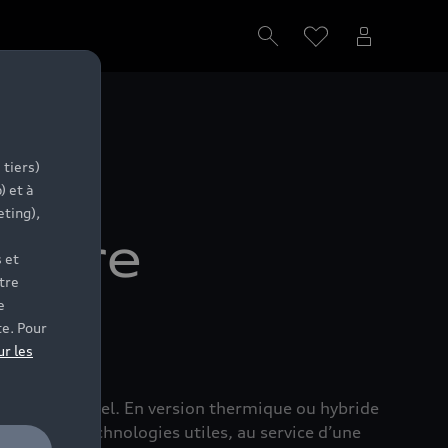
 tiers)
) et à
eting),
entre
 et
tre
e
ise
te. Pour
ur les
vers l’essentiel. En version thermique ou hybride
if et des technologies utiles, au service d’une