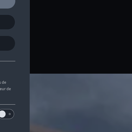
ains.
s de
teur de