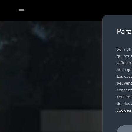
Para
Sélectionner un Partenaire
Sur notr
qui nous
affiche
ainsi qu
Les caté
peuvent
consent
consent
de plus
cookies