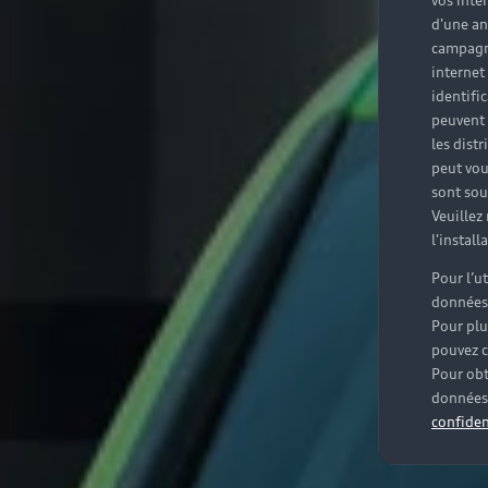
vos inté
d'une an
campagne
internet
identifi
peuvent 
les dist
peut vou
sont souv
Veuillez
l'instal
Pour l’u
données
Pour plu
pouvez c
Pour obt
données 
confiden