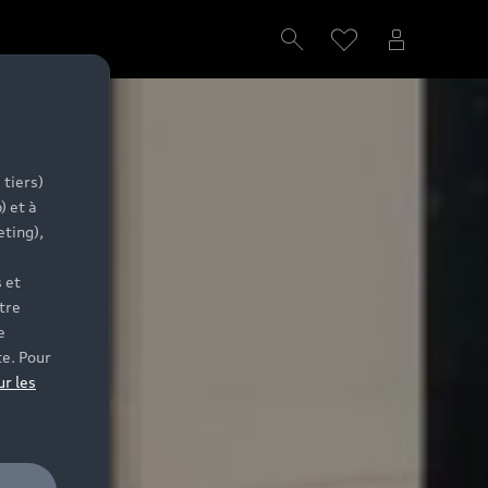
 tiers)
) et à
eting),
 et
tre
e
te. Pour
ur les