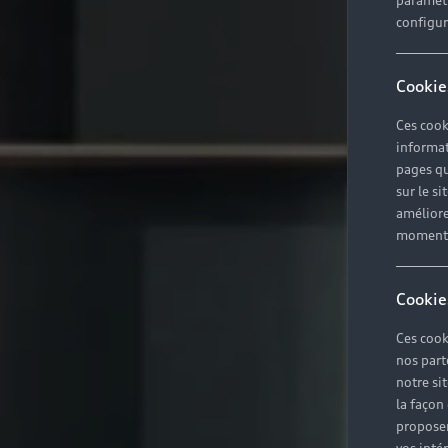
paramètr
configura
Cookie
Ces cook
informat
pages qu
sur le si
améliore
moment r
Cookie
Ces cook
nos part
notre si
la façon
proposer