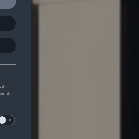
s de
teur de