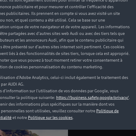
rêts). Ils sont également utilisés pour limiter la fréquence d'apparition
nonce publicitaire et pour mesurer et contrôler l'efficacité des
s publicitaires. Ils prennent en compte si vous avez visité un site
 ou non, et quel contenu a été utilisé. Cela se base sur une
cation unique de votre navigateur et de votre appareil. Les informations
être partagées avec d'autres sites web Audi ou avec des tiers tels que
ributeurs et les annonceurs Audi, afin que le contenu publicitaire qui
s être présenté sur d'autres sites internet soit pertinent. Ces cookies
ent liés à des fonctionnalités de sites tiers, lorsque cela est approprié.
 noter que vous pouvez à tout moment retirer votre consentement à
lation de cookies personnalisation du contenu marketing.
tilisation d’Adobe Analytics, celui-ci inclut également le traitement des
 par AUDI AG.
s d’information sur l’utilisation de vos données par Google, vous
onsulter la politique suivante:
https://business.safety.google/privacy/
.
enir des informations plus spécifiques sur la manière dont vos
personnelles sont utilisées, veuillez consulter notre
Politique de
tialité
et notre
Politique sur les cookies
.