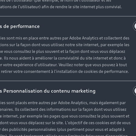
es de l'utilisateur (par exemple, le nom de l'utilisateur et les
tions de l'utilisateur) afin de rendre le site internet plus convivial.
e sélection pr
s de performance
ies sont mis en place entre autres par Adobe Analytics et collectent des
ort, les Audi S6 et RS 6 se dévoilent avec un design encor
ions sur la façon dont vous utilisez notre site internet, par exemple les
e vous consultez le plus souvent et la façon dont vous vous déplacez
e en nid d’abeille, les étriers de frein peints en rouge e
te. Ils nous aident à améliorer la convivialité du site internet et donc à
allure au tempérament racé.
r votre expérience d'utilisateur. Veuillez noter que vous pouvez à tout
etirer votre consentement à l'installation de cookies de performance.
s Personnalisation du contenu marketing
ies sont placés entre autres par Adobe Analytics, mais également par
enaires. Ils collectent des informations sur la façon dont vous utilisez
te internet, par exemple les pages que vous consultez le plus souvent et
 dont vous vous déplacez sur le site. L'objectif de ces cookies est de vous
 des publicités personnalisées (plus pertinent pour vous et adapté à