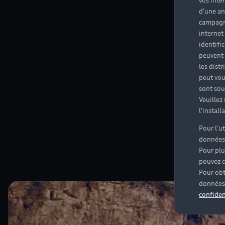
vos inté
d'une an
campagne
internet
identifi
peuvent 
les dist
peut vou
sont souv
Veuillez
l'instal
Pour l’u
données
Pour plu
pouvez c
Pour obt
données 
confiden