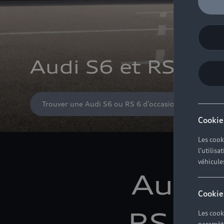
Audi S6 et RS 6 d
Trouver une Audi S6 ou RS 6 d’occasion
Cookie
Les cook
l'utilis
véhicule
Audi 
Cookie
RS 6 d
Les cook