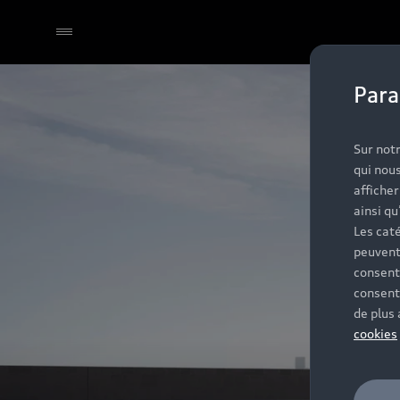
Para
Sélectionner un Partenaire
Sur notr
qui nous
affiche
ainsi qu
Les caté
peuvent
consent
consent
de plus
cookies