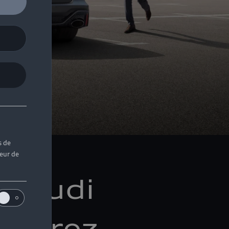
s de
teur de
t Audi
couvrez