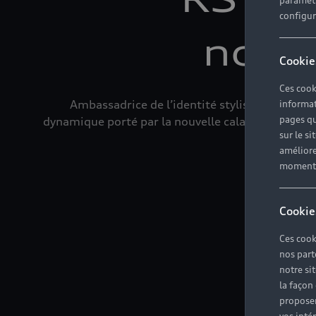
paramètr
configura
notr
Cookie
Ces cook
Ambassadrice de l’identité stylistique Audi Sp
informat
pages qu
dynamique porté par la nouvelle calandre Singlefram
sur le si
améliore
moment r
Cookie
Ces cook
nos part
notre si
la façon
proposer