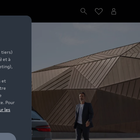
 tiers)
) et à
eting),
 et
tre
e
te. Pour
ur les