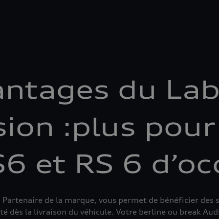
antages du Lab
ion :plus pour
S6 et RS 6 d’oc
Partenaire de la marque, vous permet de bénéficier des s
é dès la livraison du véhicule. Votre berline ou break Aud