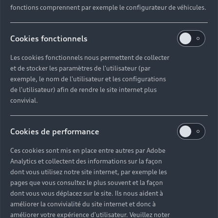
fonctions comprennent par exemple le configurateur de véhicules.
Présentée pour la première fois en 2010, l’Audi
A1 s’est rapidement imposée comme une
Cookies fonctionnels
référence dans la gamme des citadines. Avec ses
dimensions réduites, son efficiente motorisation
Les cookies fonctionnels nous permettent de collecter
et ses lignes modernes, elle marque les esprits
et de stocker les paramètres de l'utilisateur (par
dès son lancement. Modernisée au fil du temps,
exemple, le nom de l'utilisateur et les configurations
elle est désormais déclinée sous deux versions,
de l'utilisateur) afin de rendre le site internet plus
convivial.
l’Audi A1 Sportback et l’Audi A1 allstreet. La
première se dote d’une suspension sport et d’une
pédale ferme pour plus de sensations. La seconde
Cookies de performance
se distingue par son style de baroudeuse et une
position de conduite plus haute. Grâce à la
Ces cookies sont mis en place entre autres par Adobe
location d’une Audi A1, vous pourrez apprécier
Analytics et collectent des informations sur la façon
ses qualités routières le temps d’un weekend,
dont vous utilisez notre site internet, par exemple les
d’une semaine ou d’une plus longue période.
pages que vous consultez le plus souvent et la façon
dont vous vous déplacez sur le site. Ils nous aident à
améliorer la convivialité du site internet et donc à
améliorer votre expérience d'utilisateur. Veuillez noter