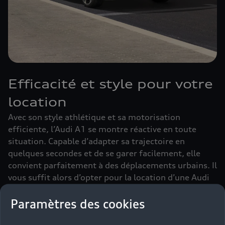
Efficacité et style pour votre
location
Avec son style athlétique et sa motorisation
efficiente, l’Audi A1 se montre réactive en toute
situation. Capable d’adapter sa trajectoire en
quelques secondes et de se garer facilement, elle
convient parfaitement à des déplacements urbains. Il
vous suffit alors d’opter pour la location d’une Audi
A1. Sur route et sur autoroute, son comportement
routier est également dynamique. Ses différentes
Paramètres des cookies
aides à la conduite, à l’image de l’Audi drive select