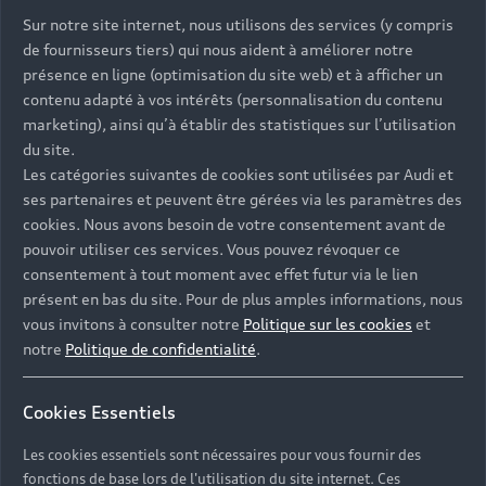
vous permettent de personnaliser votre style de
Sur notre site internet, nous utilisons des services (y compris
conduite via quatre modes au choix. Vous profitez
de fournisseurs tiers) qui nous aident à améliorer notre
ainsi des dernières innovations technologiques de la
présence en ligne (optimisation du site web) et à afficher un
marque. Louer une Audi A1 est le choix idéal pour
contenu adapté à vos intérêts (personnalisation du contenu
accompagner vos balades du weekend, vos séjours en
marketing), ainsi qu’à établir des statistiques sur l’utilisation
ville et vos déplacements professionnels.
du site.
Les catégories suivantes de cookies sont utilisées par Audi et
ses partenaires et peuvent être gérées via les paramètres des
cookies. Nous avons besoin de votre consentement avant de
Découvrir l’Audi A1 Sportback
pouvoir utiliser ces services. Vous pouvez révoquer ce
consentement à tout moment avec effet futur via le lien
présent en bas du site. Pour de plus amples informations, nous
vous invitons à consulter notre
Politique sur les cookies
et
notre
Politique de confidentialité
.
Un choix idéal
Cookies Essentiels
qui a fait ses
Les cookies essentiels sont nécessaires pour vous fournir des
preuves
fonctions de base lors de l'utilisation du site internet. Ces