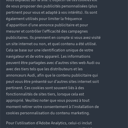
L'Audi Q8 e-tron est plus qu’un véhicule 100%
de vous proposer des publicités personnalisées (plus
électrique : elle incarne une vision avant-gardiste
pertinent pour vous et adapté à vos intérêts). Ils sont
de la mobilité. Ainsi, elle se révèle plus
également utilisés pour limiter la fréquence
performante, plus connectée, plus agile et plus
d'apparition d'une annonce publicitaire et pour
intelligente. Quant à elle, l’Audi Q8 Sportback e-
mesurer et contrôler l'efficacité des campagnes
tron représente une vision progressiste de la
publicitaires. Ils prennent en compte si vous avez visité
mobilité sans émission. Elle pose un nouveau
un site internet ou non, et quel contenu a été utilisé.
jalon dans l’histoire de l’électrique Audi. Avec sa
Cela se base sur une identification unique de votre
ligne de toit fuyante et son coffre à hayon, cette
navigateur et de votre appareil. Les informations
version Sportback du SUV électrique allie
peuvent être partagées avec d'autres sites web Audi ou
avec des tiers tels que les distributeurs et les
sportivité, polyvalence et efficience.
annonceurs Audi, afin que le contenu publicitaire qui
peut vous être présenté sur d'autres sites internet soit
pertinent. Ces cookies sont souvent liés à des
fonctionnalités de sites tiers, lorsque cela est
approprié. Veuillez noter que vous pouvez à tout
moment retirer votre consentement à l'installation de
cookies personnalisation du contenu marketing.
Pour l’utilisation d’Adobe Analytics, celui-ci inclut