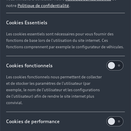
notre
Politique de confidentialité
.
Cookies Essentiels
Les cookies essentiels sont nécessaires pour vous fournir des
fonctions de base lors de l'utilisation du site internet. Ces
fonctions comprennent par exemple le configurateur de véhicules.
Audi Q4 e-tron et Q4
Cookies fonctionnels
Sportback e-tron :
lʼélectromobilité en SUV
Les cookies fonctionnels nous permettent de collecter
et de stocker les paramètres de l'utilisateur (par
Compact
exemple, le nom de l'utilisateur et les configurations
de l'utilisateur) afin de rendre le site internet plus
SUV Compacts polyvalents et familiaux, les SUV Q4
convivial.
e-tron et Q4 Sportback e-tron représentent le
nouveau visage de la mobilité électrique. Leur
aérodynamisme est assuré par l’allure sculptée sur la
Cookies de performance
ligne du modèle jusqu’à sa puissante architecture