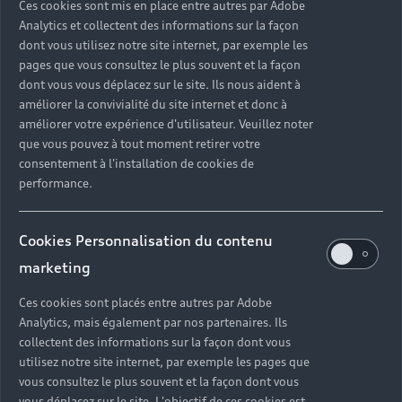
quattro arrière. Avec un réglage plus dynamique des
Ces cookies sont mis en place entre autres par Adobe
ressorts et des amortisseurs et un abaissement du
Analytics et collectent des informations sur la façon
véhicule de 15 mm, le contact avec la route est plus
dont vous utilisez notre site internet, par exemple les
pages que vous consultez le plus souvent et la façon
direct, l’expérience de conduite plus intense.
dont vous vous déplacez sur le site. Ils nous aident à
améliorer la convivialité du site internet et donc à
améliorer votre expérience d'utilisateur. Veuillez noter
que vous pouvez à tout moment retirer votre
consentement à l'installation de cookies de
performance.
Audi Q8 e-tron
et Q8 Sportback
Cookies Personnalisation du contenu
marketing
e-tron, des
Ces cookies sont placés entre autres par Adobe
concentrés de
Analytics, mais également par nos partenaires. Ils
collectent des informations sur la façon dont vous
technologie
utilisez notre site internet, par exemple les pages que
vous consultez le plus souvent et la façon dont vous
vous déplacez sur le site. L'objectif de ces cookies est