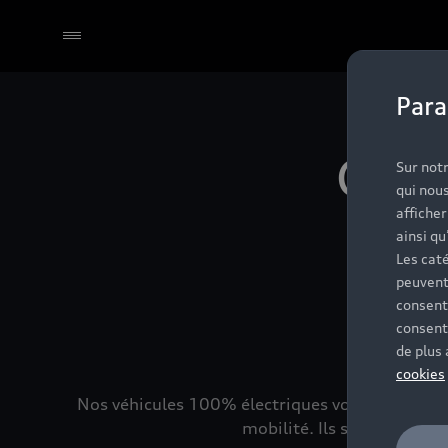
Para
Sélectionner un Partenaire
Que
Sur notr
qui nous
affiche
re
ainsi qu
Les caté
peuvent
consent
consent
de plus
cookies
Nos véhicules 100% électriques vous offrent un
mobilité. Ils se rechargen