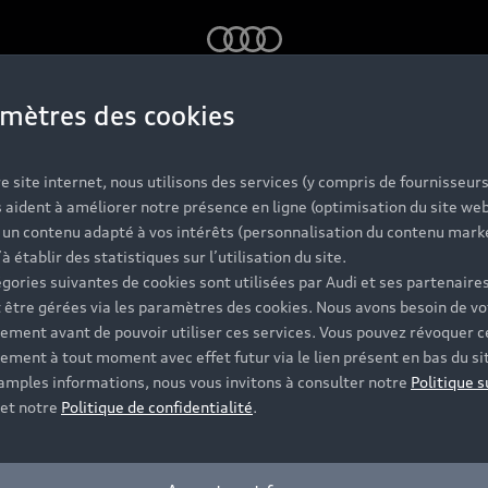
Audi
mètres des cookies
l est le coût d
e site internet, nous utilisons des services (y compris de fournisseurs
 aident à améliorer notre présence en ligne (optimisation du site web
r un contenu adapté à vos intérêts (personnalisation du contenu mark
charge de voit
’à établir des statistiques sur l’utilisation du site.
gories suivantes de cookies sont utilisées par Audi et ses partenaires
 être gérées via les paramètres des cookies. Nous avons besoin de vo
ement avant de pouvoir utiliser ces services. Vous pouvez révoquer c
électrique ?
ement à tout moment avec effet futur via le lien présent en bas du si
 amples informations, nous vous invitons à consulter notre
Politique s
et notre
Politique de confidentialité
.
e grande autonomie. Sur de courts comme de longs trajet
t facilement et rapidement à votre domicile, comme en vil