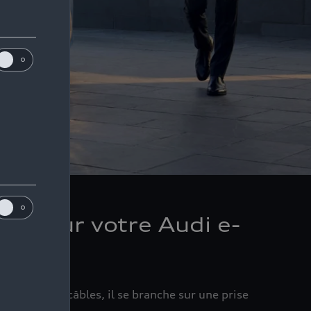
es pour votre Audi e-
vrés avec un câbles, il se branche sur une prise