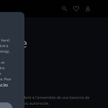
’une
 tiers)
) et à
eting),
ure
 et
tre
e
te. Pour
ur les
s, ils répondent à l’ensemble de vos besoins de
le, sur route ou autoroute.