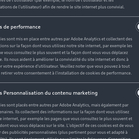
es de l'utilisateur (par exemple, le nom de l'utilisateur et les
tions de l'utilisateur) afin de rendre le site internet plus convivial.
s de performance
ies sont mis en place entre autres par Adobe Analytics et collectent des
ions sur la façon dont vous utilisez notre site internet, par exemple les
e vous consultez le plus souvent et la façon dont vous vous déplacez
te. Ils nous aident à améliorer la convivialité du site internet et donc à
r votre expérience d'utilisateur. Veuillez noter que vous pouvez à tout
etirer votre consentement à l'installation de cookies de performance.
s Personnalisation du contenu marketing
rge flexibles et économiqu
ies sont placés entre autres par Adobe Analytics, mais également par
enaires. Ils collectent des informations sur la façon dont vous utilisez
te internet, par exemple les pages que vous consultez le plus souvent et
 dont vous vous déplacez sur le site. L'objectif de ces cookies est de vous
e-tron sont dotés de
systèmes de recharge intelligents.
Li
 des publicités personnalisées (plus pertinent pour vous et adapté à