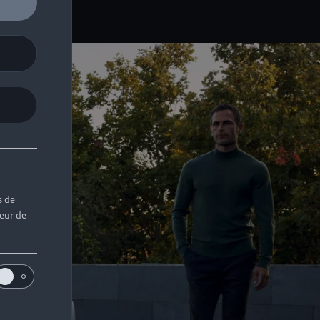
s de
teur de