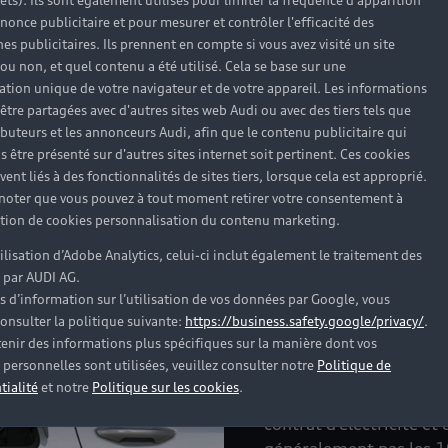
.
rêts). Ils sont également utilisés pour limiter la fréquence d'apparition
nonce publicitaire et pour mesurer et contrôler l'efficacité des
s publicitaires. Ils prennent en compte si vous avez visité un site
 ou non, et quel contenu a été utilisé. Cela se base sur une
cation unique de votre navigateur et de votre appareil. Les informations
être partagées avec d'autres sites web Audi ou avec des tiers tels que
ributeurs et les annonceurs Audi, afin que le contenu publicitaire qui
s être présenté sur d'autres sites internet soit pertinent. Ces cookies
ent liés à des fonctionnalités de sites tiers, lorsque cela est approprié.
 noter que vous pouvez à tout moment retirer votre consentement à
lation de cookies personnalisation du contenu marketing.
tilisation d’Adobe Analytics, celui-ci inclut également le traitement des
 par AUDI AG.
s d’information sur l’utilisation de vos données par Google, vous
Le coût de
onsulter la politique suivante:
https://business.safety.google/privacy/
.
enir des informations plus spécifiques sur la manière dont vos
voiture éle
personnelles sont utilisées, veuillez consulter notre
Politique de
tialité
et notre
Politique sur les cookies
.
À domicile, le coût d’u
contrat d’électricité et 