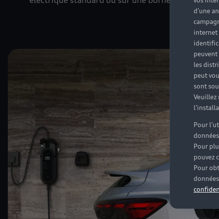
électrique standard ou sur une borne de recharge
vos inté
d'une an
campagne
internet
identifi
peuvent 
les dist
peut vou
sont souv
Veuillez
l'instal
Pour l’u
données
Pour plu
pouvez c
Pour obt
données 
confiden