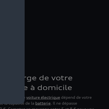
 recharge de votre
ctrique à domicile
ne recharge de
voiture électrique
dépend de votre
de la capacité de la
batterie
. Il ne dépasse