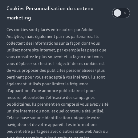
votre Audi 100% électrique, la batterie alimente
Cookies Personnalisation du contenu
le ou les moteurs afin de permettre la rotation
marketing
des roues. En roulant, l'énergie produite lors des
phases de freinage ou de décélération est ensuite
Ces cookies sont placés entre autres par Adobe
transmise à la batterie pour la régénérer.
Analytics, mais également par nos partenaires. Ils
collectent des informations sur la façon dont vous
utilisez notre site internet, par exemple les pages que
En savoir plus
vous consultez le plus souvent et la façon dont vous
vous déplacez sur le site. L'objectif de ces cookies est
de vous proposer des publicités personnalisées (plus
pertinent pour vous et adapté à vos intérêts). Ils sont
également utilisés pour limiter la fréquence
d'apparition d'une annonce publicitaire et pour
mesurer et contrôler l'efficacité des campagnes
publicitaires. Ils prennent en compte si vous avez visité
un site internet ou non, et quel contenu a été utilisé.
Cela se base sur une identification unique de votre
navigateur et de votre appareil. Les informations
peuvent être partagées avec d'autres sites web Audi ou