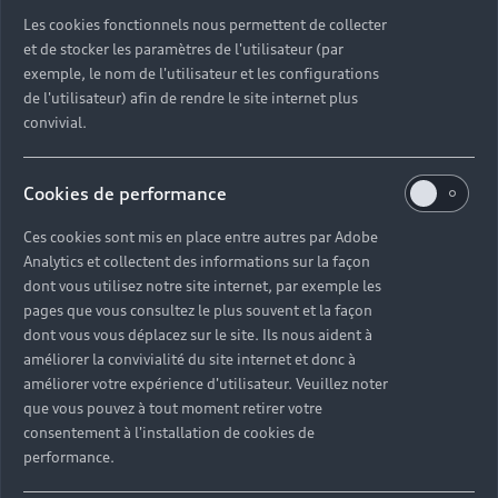
Les cookies fonctionnels nous permettent de collecter
et de stocker les paramètres de l'utilisateur (par
exemple, le nom de l'utilisateur et les configurations
Tout
de l'utilisateur) afin de rendre le site internet plus
convivial.
comprendre à la
chaîne d'énergie
Cookies de performance
d'une voiture
Ces cookies sont mis en place entre autres par Adobe
Analytics et collectent des informations sur la façon
électrique
dont vous utilisez notre site internet, par exemple les
pages que vous consultez le plus souvent et la façon
dont vous vous déplacez sur le site. Ils nous aident à
En branchant votre véhicule électrique sur une
améliorer la convivialité du site internet et donc à
borne de recharge, du courant alternatif est
améliorer votre expérience d'utilisateur. Veuillez noter
envoyé vers le convertisseur. Cet élément interne
que vous pouvez à tout moment retirer votre
va alors le convertir en courant continu, le seul à
consentement à l'installation de cookies de
pouvoir être stocké dans la batterie de votre
performance.
voiture électrique. Lorsque vous souhaitez utiliser