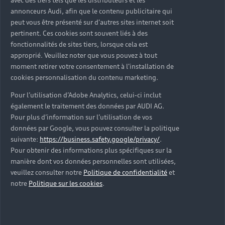
avec des tiers tels que les distributeurs et les
annonceurs Audi, afin que le contenu publicitaire qui
peut vous être présenté sur d'autres sites internet soit
pertinent. Ces cookies sont souvent liés à des
fonctionnalités de sites tiers, lorsque cela est
approprié. Veuillez noter que vous pouvez à tout
moment retirer votre consentement à l'installation de
cookies personnalisation du contenu marketing.
Pour l’utilisation d’Adobe Analytics, celui-ci inclut
également le traitement des données par AUDI AG.
Pour plus d’information sur l’utilisation de vos
données par Google, vous pouvez consulter la politique
suivante:
https://business.safety.google/privacy/
.
Pour obtenir des informations plus spécifiques sur la
Des bornes de recharge
manière dont vos données personnelles sont utilisées,
veuillez consulter notre
Politique de confidentialité
et
disponibles sur l'ensemble
notre
Politique sur les cookies
.
de vos trajets
Avec plus de 360 000 points de recharge disponibles