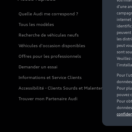
vos inté
d'une an
campagne
Quelle Audi me correspond ?
internet
Tous les modèles
identifi
peuvent 
Recherche de véhicules neufs
les dist
Véhicules d'occasion disponibles
peut vou
sont souv
Offres pour les professionnels
Veuillez
l'instal
Demander un essai
Pour l’u
Informations et Service Clients
données
Accessibilité - Clients Sourds et Malentendants
Pour plu
pouvez c
Trouver mon Partenaire Audi
Pour obt
données 
confiden