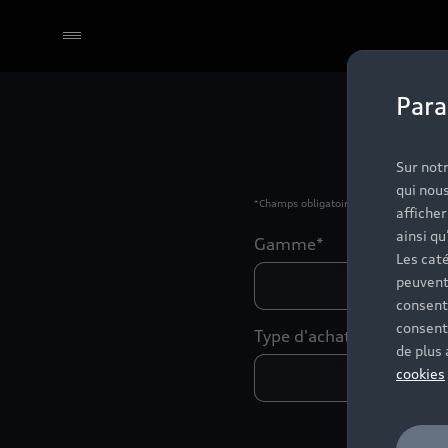
Para
Sélectionner un Partenaire
Veuillez rem
Sur notr
qui nous
*
Champs obligatoires
affiche
ainsi qu
Gamme*
Les caté
peuvent
consent
consent
Type d'achat*
de plus
cookies