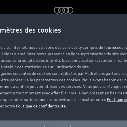
Audi
mètres des cookies
plir le formulaire pour être mis en relation avec votre Par
e site internet, nous utilisons des services (y compris de fournisseurs
 aident à améliorer notre présence en ligne (optimisation du site web
r un contenu adapté à vos intérêts (personnalisation du contenu mark
’à établir des statistiques sur l’utilisation du site.
Modèle*
gories suivantes de cookies sont utilisées par Audi et ses partenaires
 être gérées via les paramètres des cookies. Nous avons besoin de vo
ement avant de pouvoir utiliser ces services. Vous pouvez révoquer c
ement à tout moment avec effet futur via le lien présent en bas du si
Code postal*
 amples informations, nous vous invitons à consulter notre
Politique s
et notre
Politique de confidentialité
.