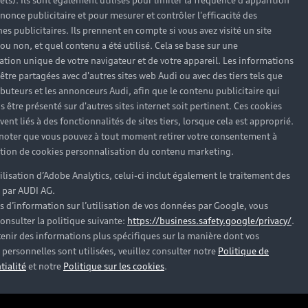
rêts). Ils sont également utilisés pour limiter la fréquence d'apparition
nonce publicitaire et pour mesurer et contrôler l'efficacité des
s publicitaires. Ils prennent en compte si vous avez visité un site
 ou non, et quel contenu a été utilisé. Cela se base sur une
Électrique
O
cation unique de votre navigateur et de votre appareil. Les informations
être partagées avec d'autres sites web Audi ou avec des tiers tels que
Hybride rechargeable
C
ributeurs et les annonceurs Audi, afin que le contenu publicitaire qui
s être présenté sur d'autres sites internet soit pertinent. Ces cookies
Citadine
Ré
ent liés à des fonctionnalités de sites tiers, lorsque cela est approprié.
Compacte
F
 noter que vous pouvez à tout moment retirer votre consentement à
lation de cookies personnalisation du contenu marketing.
Berline
G
tilisation d’Adobe Analytics, celui-ci inclut également le traitement des
Avant
Au
 par AUDI AG.
SUV électrique
Es
s d’information sur l’utilisation de vos données par Google, vous
onsulter la politique suivante:
https://business.safety.google/privacy/
.
SUV hybride
H
enir des informations plus spécifiques sur la manière dont vos
personnelles sont utilisées, veuillez consulter notre
Politique de
SUV
tialité
et notre
Politique sur les cookies
.
SUV compact