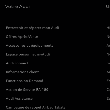
Votre Audi
U
Entretenir et réparer mon Audi
Hi
Offres Après-Vente
No
Accessoires et équipements
A
Espace personnel myAudi
N
Audi connect
m
Informations client
Au
Functions on Demand
Es
Action de Service EA 189
Ca
Audi Assistance
E
Campagne de rappel Airbag Takata