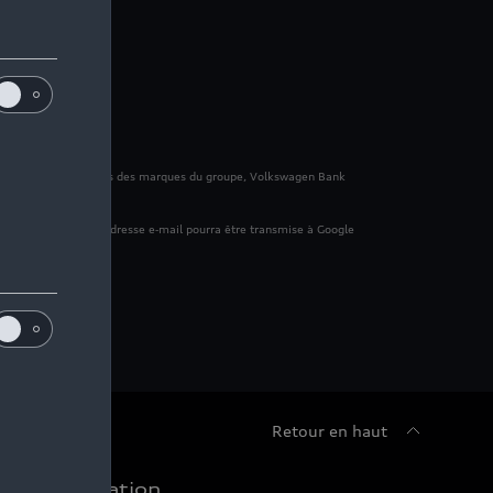
ancement des véhicules des marques du groupe, Volkswagen Bank
sion hachée de votre adresse e‑mail pourra être transmise à Google
alité
.
Retour en haut
chat et location