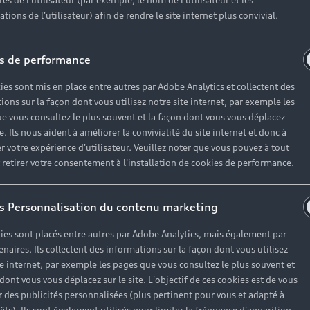
es de l'utilisateur (par exemple, le nom de l'utilisateur et les
tions de l'utilisateur) afin de rendre le site internet plus convivial.
Envoyer
s de performance
ies sont mis en place entre autres par Adobe Analytics et collectent des
ions sur la façon dont vous utilisez notre site internet, par exemple les
du réseau agréé de Volkswagen Group France et les établissements qui permettent le fin
e vous consultez le plus souvent et la façon dont vous vous déplacez
te. Ils nous aident à améliorer la convivialité du site internet et donc à
répondre à votre demande et, si vous y consentez via notre gestionnaire de cookies, une ver
r votre expérience d'utilisateur. Veuillez noter que vous pouvez à tout
 donnée en clair n’est partagée. Pour en savoir plus : consultez notre
politique de confidenti
etirer votre consentement à l'installation de cookies de performance.
s Personnalisation du contenu marketing
ies sont placés entre autres par Adobe Analytics, mais également par
enaires. Ils collectent des informations sur la façon dont vous utilisez
te internet, par exemple les pages que vous consultez le plus souvent et
 dont vous vous déplacez sur le site. L'objectif de ces cookies est de vous
 des publicités personnalisées (plus pertinent pour vous et adapté à
Modèles
A