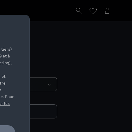
tenaire Audi.
 tiers)
) et à
eting),
 et
tre
e
te. Pour
ur les