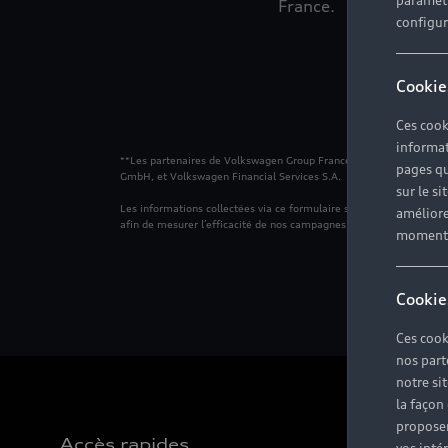
paramètr
France.
configura
Cookie
Ces cook
informat
**Les partenaires de Volkswagen Group France sont les membres 
pages qu
GmbH, et Volkswagen Financial Services S.A.
sur le si
Les informations collectées via ce formulaire sont utilisées pour 
améliore
afin de mesurer l’efficacité de nos campagnes publicitaires. Aucune
moment r
Cookie
Ces cook
nos part
notre si
la façon
proposer
Accès rapides