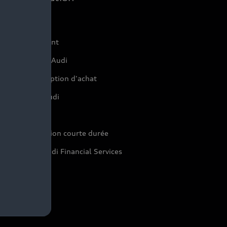
ffres du moment
onfigurer mon Audi
servation et option d'achat
inancer mon Audi
aranties Audi
di rent : location courte durée
pace Client Audi Financial Services
eycar