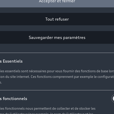
Accepter et fermer
Professionnel
Tout refuser
Prénom*
Sauvegarder mes paramètres
Téléphone*
s Essentiels
ies essentiels sont nécessaires pour vous fournir des fonctions de base lor
ation du site internet. Ces fonctions comprennent par exemple le configura
s.
 de la part de Volkswagen Group France et de ses partenair
is des offres personnalisées en fonction de mes données
u’ils proposent.
s fonctionnels
ies fonctionnels nous permettent de collecter et de stocker les
l’actualité, des offres commerciales et des invitations à 