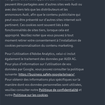
peuvent être partagées avec d'autres sites web Audi ou
avec des tiers tels que les distributeurs et les
annonceurs Audi, afin que le contenu publicitaire qui
peut vous être présenté sur d'autres sites internet soit
pertinent. Ces cookies sont souvent liés à des
fonctionnalités de sites tiers, lorsque cela est
approprié. Veuillez noter que vous pouvez à tout
Pourquoi choisir Audi
moment retirer votre consentement à l'installation de
cookies personnalisation du contenu marketing.
Service ?
Pour l’utilisation d’Adobe Analytics, celui-ci inclut
Avec Audi Service, votre Audi bénéficie d'une
également le traitement des données par AUDI AG.
expertise haut de gamme. Nos spécialistes sont
Pour plus d’information sur l’utilisation de vos
données par Google, vous pouvez consulter la politique
formés en continu aux technologies Audi pour vous
suivante:
https://business.safety.google/privacy/
.
offrir un entretien sur mesure. Profitez de nombreux
Pour obtenir des informations plus spécifiques sur la
services et solutions adaptés à chacun de vos
manière dont vos données personnelles sont utilisées,
besoins.
veuillez consulter notre
Politique de confidentialité
et
notre
Politique sur les cookies
.
Prendre rendez-vous