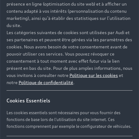
présence en ligne (optimisation du site web) et à afficher un
contenu adapté à vos intérêts (personnalisation du contenu
marketing), ainsi qu’à établir des statistiques sur l’utilisation
du site.
Les catégories suivantes de cookies sont utilisées par Audi et
ses partenaires et peuvent être gérées via les paramètres des
cookies. Nous avons besoin de votre consentement avant de
pouvoir utiliser ces services. Vous pouvez révoquer ce
consentement à tout moment avec effet futur via le lien
présent en bas du site. Pour de plus amples informations, nous
vous invitons à consulter notre
Politique sur les cookies
et
La visibilité préservée, par
notre
Politique de confidentialité
.
tous les temps.
Cookies Essentiels
Jusqu’au 31 décembre, profitez de la franchise et des
balais d’essuie-glace offerts⁽²⁾ pour tout
Les cookies essentiels sont nécessaires pour vous fournir des
remplacement de pare-brise.
fonctions de base lors de l'utilisation du site internet. Ces
fonctions comprennent par exemple le configurateur de véhicules.
Prendre rendez-vous