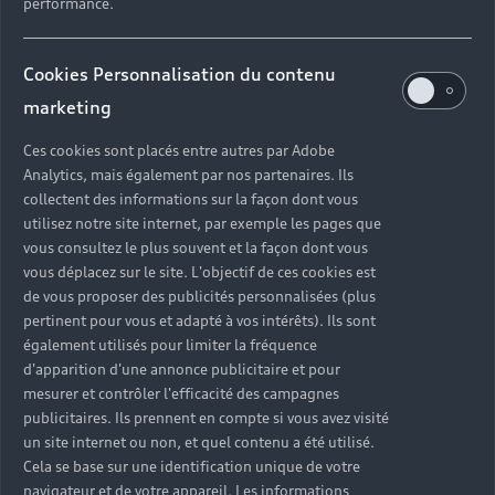
Audi est couvert pendant 3 ans par la Garantie
performance.
Dommages Pneumatiques⁽³⁾.
Cookies Personnalisation du contenu
En savoir plus
marketing
Ces cookies sont placés entre autres par Adobe
Analytics, mais également par nos partenaires. Ils
collectent des informations sur la façon dont vous
utilisez notre site internet, par exemple les pages que
vous consultez le plus souvent et la façon dont vous
vous déplacez sur le site. L'objectif de ces cookies est
de vous proposer des publicités personnalisées (plus
pertinent pour vous et adapté à vos intérêts). Ils sont
également utilisés pour limiter la fréquence
d'apparition d'une annonce publicitaire et pour
mesurer et contrôler l'efficacité des campagnes
publicitaires. Ils prennent en compte si vous avez visité
un site internet ou non, et quel contenu a été utilisé.
Cela se base sur une identification unique de votre
navigateur et de votre appareil. Les informations