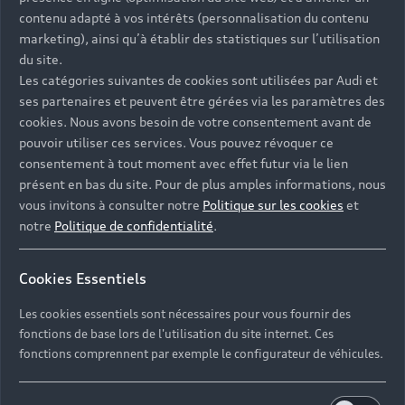
Univers Audi
Voiture hybride
contenu adapté à vos intérêts (personnalisation du contenu
Informations et Service Clients
Berline
Entretenir et réparer mon Audi
Financer mon Audi
marketing), ainsi qu’à établir des statistiques sur l’utilisation
Voiture commerciale
Accessibilité - Clients Sourds et Malentendants
Avant
du site.
Offres Après-Vente
Garanties Audi
Les catégories suivantes de cookies sont utilisées par Audi et
Histoire du progrès
Voiture de direction
Trouver mon Partenaire Audi
SUV électrique
ses partenaires et peuvent être gérées via les paramètres des
Accessoires et équipements
Audi rent : location courte durée
Notre vision
cookies. Nous avons besoin de votre consentement avant de
SUV société
SUV hybride
Espace personnel myAudi
pouvoir utiliser ces services. Vous pouvez révoquer ce
Espace Client Audi Financial Services
© 2026 Audi France. Tous droits réservés.
Audi Sport
Achat véhicule de société
consentement à tout moment avec effet futur via le lien
SUV
Audi connect
Heycar
présent en bas du site. Pour de plus amples informations, nous
Mentions légales
Politique sur les cookies
Nos technologies
Avantages voiture société
SUV compact
vous invitons à consulter notre
Politique sur les cookies
et
Gérer vos cookies
Politique de confidentialité
Informations client
notre
Politique de confidentialité
.
myAudi experience
Flotte automobile
Système de lanceur d'alerte
Functions on Demand
Fiche produit environnementale
Audi Shop : Boutique Officielle
TVS
Cookies Essentiels
Devis & RDV entretien en ligne
Action de Service EA 189
Espace actualités Audi
Demande d'information
Carrières
LLD
Les cookies essentiels sont nécessaires pour vous fournir des
Audi Assistance
Opérateurs indépendants
Réseau Audi
fonctions de base lors de l'utilisation du site internet. Ces
Carrières
Recevez toute l'actualité Audi
fonctions comprennent par exemple le configurateur de véhicules.
Campagne de rappel Airbag Takata
Espace Presse
Mentions légales AUDI AG
Mise à jour logiciel
Déclaration d'accessibilité