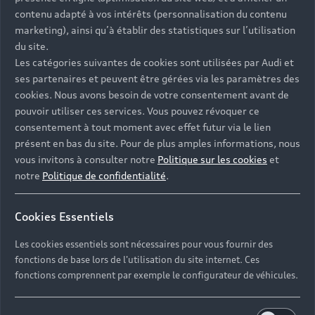
Univers Audi
Voiture hybride
contenu adapté à vos intérêts (personnalisation du contenu
Informations et Service Clients
Berline
Entretenir et réparer mon Audi
Financer mon Audi
marketing), ainsi qu’à établir des statistiques sur l’utilisation
Voiture commerciale
Accessibilité - Clients Sourds et Malentendants
Avant
du site.
Offres Après-Vente
Garanties Audi
Les catégories suivantes de cookies sont utilisées par Audi et
Histoire du progrès
Voiture de direction
Trouver mon Partenaire Audi
SUV électrique
ses partenaires et peuvent être gérées via les paramètres des
Accessoires et équipements
Audi rent : location courte durée
Notre vision
cookies. Nous avons besoin de votre consentement avant de
SUV société
SUV hybride
Espace personnel myAudi
pouvoir utiliser ces services. Vous pouvez révoquer ce
Espace Client Audi Financial Services
© 2026 Audi France. Tous droits réservés.
Audi Sport
Achat véhicule de société
consentement à tout moment avec effet futur via le lien
SUV
Audi connect
Heycar
présent en bas du site. Pour de plus amples informations, nous
Mentions légales
Politique sur les cookies
Nos technologies
Avantages voiture société
SUV compact
vous invitons à consulter notre
Politique sur les cookies
et
Gérer vos cookies
Politique de confidentialité
Informations client
notre
Politique de confidentialité
.
myAudi experience
Flotte automobile
Système de lanceur d'alerte
Functions on Demand
Fiche produit environnementale
Audi Shop : Boutique Officielle
TVS
Cookies Essentiels
Devis & RDV entretien en ligne
Action de Service EA 189
Espace actualités Audi
Demande d'information
Carrières
LLD
Les cookies essentiels sont nécessaires pour vous fournir des
Audi Assistance
Opérateurs indépendants
Réseau Audi
fonctions de base lors de l'utilisation du site internet. Ces
Carrières
Recevez toute l'actualité Audi
fonctions comprennent par exemple le configurateur de véhicules.
Campagne de rappel Airbag Takata
Espace Presse
Mentions légales AUDI AG
Mise à jour logiciel
Déclaration d'accessibilité