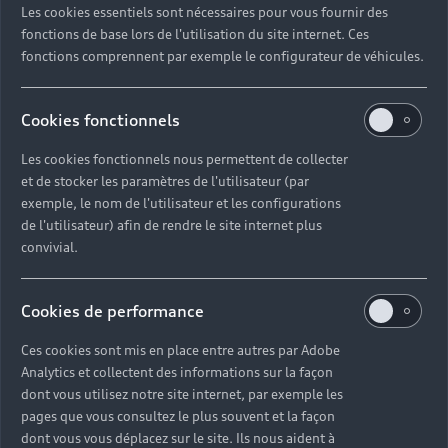
Les cookies essentiels sont nécessaires pour vous fournir des
Quel délai pour commander une voiture neuve ?
fonctions de base lors de l'utilisation du site internet. Ces
fonctions comprennent par exemple le configurateur de véhicules.
Comment suivre la commande de mon véhicule ?
Cookies fonctionnels
Comment se passe une livraison de voiture neuve
Les cookies fonctionnels nous permettent de collecter
?
et de stocker les paramètres de l'utilisateur (par
exemple, le nom de l'utilisateur et les configurations
Comment consulter le stock d'une voiture ?
de l'utilisateur) afin de rendre le site internet plus
convivial.
Qu'est-ce que le code VIN d'un véhicule ?
Cookies de performance
Comment lire le numéro VIN sur ma carte grise ?
Ces cookies sont mis en place entre autres par Adobe
Analytics et collectent des informations sur la façon
Comment financer l'achat d'une voiture neuve ?
dont vous utilisez notre site internet, par exemple les
pages que vous consultez le plus souvent et la façon
dont vous vous déplacez sur le site. Ils nous aident à
Quelles sont les options pour acheter une voiture