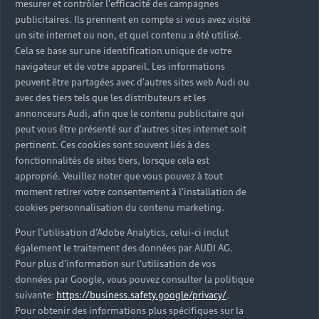
mesurer et contrôler l'efficacité des campagnes
Trouver mon Partenaire Audi
publicitaires. Ils prennent en compte si vous avez visité
un site internet ou non, et quel contenu a été utilisé.
Cela se base sur une identification unique de votre
navigateur et de votre appareil. Les informations
*Mentions légales
peuvent être partagées avec d'autres sites web Audi ou
avec des tiers tels que les distributeurs et les
Consultez les conditions d’utilisation
annonceurs Audi, afin que le contenu publicitaire qui
peut vous être présenté sur d'autres sites internet soit
Consultez les conditions de réservation
pertinent. Ces cookies sont souvent liés à des
fonctionnalités de sites tiers, lorsque cela est
approprié. Veuillez noter que vous pouvez à tout
moment retirer votre consentement à l'installation de
cookies personnalisation du contenu marketing.
* Voir conditions sur la page concernée.
Pour l’utilisation d’Adobe Analytics, celui-ci inclut
également le traitement des données par AUDI AG.
Pour plus d’information sur l’utilisation de vos
données par Google, vous pouvez consulter la politique
suivante:
https://business.safety.google/privacy/
.
Retour en haut
Pour obtenir des informations plus spécifiques sur la