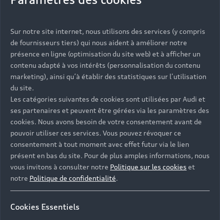
Vous serez contacté prochainement par votre
Sur notre site internet, nous utilisons des services (y compris
Partenaire Audi qui vous aidera à finaliser votre
de fournisseurs tiers) qui nous aident à améliorer notre
projet.
présence en ligne (optimisation du site web) et à afficher un
contenu adapté à vos intérêts (personnalisation du contenu
marketing), ainsi qu’à établir des statistiques sur l’utilisation
du site.
Les catégories suivantes de cookies sont utilisées par Audi et
Les réponses à vos
ses partenaires et peuvent être gérées via les paramètres des
questions
cookies. Nous avons besoin de votre consentement avant de
pouvoir utiliser ces services. Vous pouvez révoquer ce
consentement à tout moment avec effet futur via le lien
Découvrez les réponses à vos diverses questions
présent en bas du site. Pour de plus amples informations, nous
autour de l'achat de véhicules neufs
vous invitons à consulter notre
Politique sur les cookies
et
immédiatement disponibles avec Audi.
notre
Politique de confidentialité
.
Cookies Essentiels