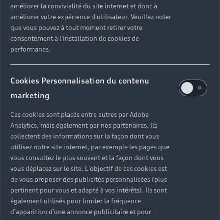
améliorer la convivialité du site internet et donc à
?
améliorer votre expérience d'utilisateur. Veuillez noter
que vous pouvez à tout moment retirer votre
Quels sont les avantages d'acheter une voiture
consentement à l'installation de cookies de
neuve ?
performance.
Est-il avantageux de prendre une voiture en
Cookies Personnalisation du contenu
leasing ?
marketing
Ces cookies sont placés entre autres par Adobe
Analytics, mais également par nos partenaires. Ils
Vous n’avez pas trouvé la
collectent des informations sur la façon dont vous
réponse à votre question ?
utilisez notre site internet, par exemple les pages que
vous consultez le plus souvent et la façon dont vous
vous déplacez sur le site. L'objectif de ces cookies est
Vous pouvez contacter le Partenaire Audi proche
de vous proposer des publicités personnalisées (plus
de chez vous afin qu’il vous recontacte dans les
pertinent pour vous et adapté à vos intérêts). Ils sont
plus brefs délais.
également utilisés pour limiter la fréquence
d'apparition d'une annonce publicitaire et pour