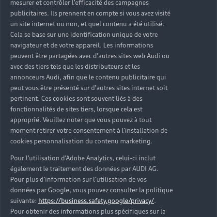
mesurer et contrôler l'efficacité des campagnes
Trouver mon Partenaire Audi
publicitaires. Ils prennent en compte si vous avez visité
un site internet ou non, et quel contenu a été utilisé.
Cela se base sur une identification unique de votre
navigateur et de votre appareil. Les informations
*Mentions légales
peuvent être partagées avec d'autres sites web Audi ou
avec des tiers tels que les distributeurs et les
Consultez les conditions d’utilisation
annonceurs Audi, afin que le contenu publicitaire qui
peut vous être présenté sur d'autres sites internet soit
Consultez les conditions de réservation
pertinent. Ces cookies sont souvent liés à des
fonctionnalités de sites tiers, lorsque cela est
approprié. Veuillez noter que vous pouvez à tout
moment retirer votre consentement à l'installation de
cookies personnalisation du contenu marketing.
* Voir conditions sur la page concernée.
Pour l’utilisation d’Adobe Analytics, celui-ci inclut
également le traitement des données par AUDI AG.
Pour plus d’information sur l’utilisation de vos
données par Google, vous pouvez consulter la politique
suivante:
https://business.safety.google/privacy/
.
Retour en haut
Pour obtenir des informations plus spécifiques sur la