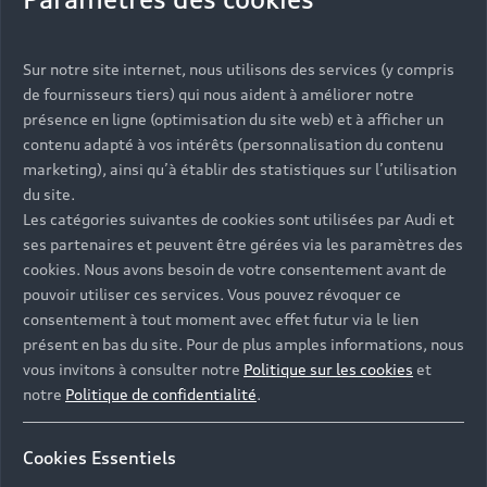
Vous serez contacté prochainement par votre
Sur notre site internet, nous utilisons des services (y compris
Partenaire Audi qui vous aidera à finaliser votre
de fournisseurs tiers) qui nous aident à améliorer notre
projet.
présence en ligne (optimisation du site web) et à afficher un
contenu adapté à vos intérêts (personnalisation du contenu
marketing), ainsi qu’à établir des statistiques sur l’utilisation
du site.
Les catégories suivantes de cookies sont utilisées par Audi et
Les réponses à vos
ses partenaires et peuvent être gérées via les paramètres des
questions
cookies. Nous avons besoin de votre consentement avant de
pouvoir utiliser ces services. Vous pouvez révoquer ce
consentement à tout moment avec effet futur via le lien
Découvrez les réponses à vos diverses questions
présent en bas du site. Pour de plus amples informations, nous
autour de l'achat de véhicules neufs
vous invitons à consulter notre
Politique sur les cookies
et
immédiatement disponibles avec Audi.
notre
Politique de confidentialité
.
Cookies Essentiels