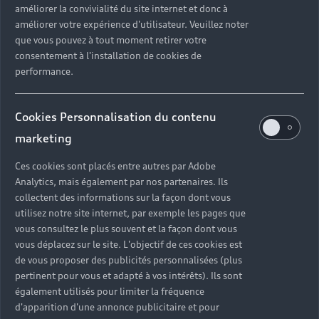
améliorer la convivialité du site internet et donc à
?
améliorer votre expérience d'utilisateur. Veuillez noter
que vous pouvez à tout moment retirer votre
Quels sont les avantages d'acheter une voiture
consentement à l'installation de cookies de
neuve ?
performance.
Est-il avantageux de prendre une voiture en
Cookies Personnalisation du contenu
leasing ?
marketing
Ces cookies sont placés entre autres par Adobe
Analytics, mais également par nos partenaires. Ils
Vous n’avez pas trouvé la
collectent des informations sur la façon dont vous
réponse à votre question ?
utilisez notre site internet, par exemple les pages que
vous consultez le plus souvent et la façon dont vous
vous déplacez sur le site. L'objectif de ces cookies est
Vous pouvez contacter le Partenaire Audi proche
de vous proposer des publicités personnalisées (plus
de chez vous afin qu’il vous recontacte dans les
pertinent pour vous et adapté à vos intérêts). Ils sont
plus brefs délais.
également utilisés pour limiter la fréquence
d'apparition d'une annonce publicitaire et pour