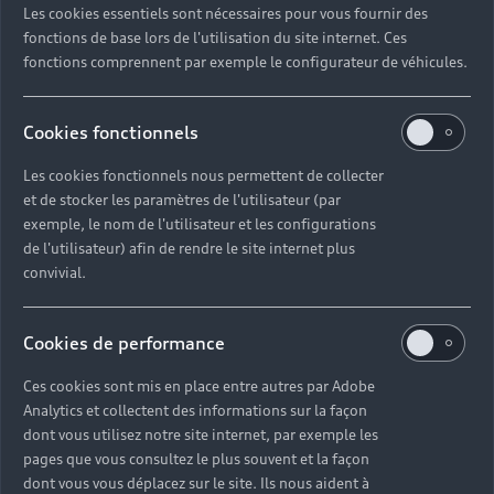
Les cookies essentiels sont nécessaires pour vous fournir des
Quel délai pour commander une voiture neuve ?
fonctions de base lors de l'utilisation du site internet. Ces
fonctions comprennent par exemple le configurateur de véhicules.
Comment suivre la commande de mon véhicule ?
Cookies fonctionnels
Comment se passe une livraison de voiture neuve
Les cookies fonctionnels nous permettent de collecter
?
et de stocker les paramètres de l'utilisateur (par
exemple, le nom de l'utilisateur et les configurations
Comment consulter le stock d'une voiture ?
de l'utilisateur) afin de rendre le site internet plus
convivial.
Qu'est-ce que le code VIN d'un véhicule ?
Cookies de performance
Comment lire le numéro VIN sur ma carte grise ?
Ces cookies sont mis en place entre autres par Adobe
Analytics et collectent des informations sur la façon
Comment financer l'achat d'une voiture neuve ?
dont vous utilisez notre site internet, par exemple les
pages que vous consultez le plus souvent et la façon
dont vous vous déplacez sur le site. Ils nous aident à
Quelles sont les options pour acheter une voiture