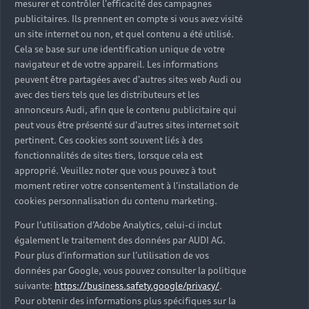
mesurer et contrôler l'efficacité des campagnes
Trouver mon Partenaire Audi
publicitaires. Ils prennent en compte si vous avez visité
un site internet ou non, et quel contenu a été utilisé.
Cela se base sur une identification unique de votre
navigateur et de votre appareil. Les informations
*Mentions légales
peuvent être partagées avec d'autres sites web Audi ou
avec des tiers tels que les distributeurs et les
Consultez les conditions d’utilisation
annonceurs Audi, afin que le contenu publicitaire qui
peut vous être présenté sur d'autres sites internet soit
Consultez les conditions de réservation
pertinent. Ces cookies sont souvent liés à des
fonctionnalités de sites tiers, lorsque cela est
approprié. Veuillez noter que vous pouvez à tout
moment retirer votre consentement à l'installation de
cookies personnalisation du contenu marketing.
* Voir conditions sur la page concernée.
Pour l’utilisation d’Adobe Analytics, celui-ci inclut
également le traitement des données par AUDI AG.
Pour plus d’information sur l’utilisation de vos
données par Google, vous pouvez consulter la politique
suivante:
https://business.safety.google/privacy/
.
Retour en haut
Pour obtenir des informations plus spécifiques sur la