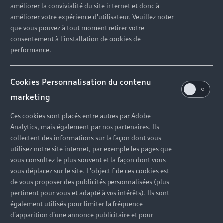
améliorer la convivialité du site internet et donc à
?
améliorer votre expérience d'utilisateur. Veuillez noter
que vous pouvez à tout moment retirer votre
Quels sont les avantages d'acheter une voiture
consentement à l'installation de cookies de
neuve ?
performance.
Est-il avantageux de prendre une voiture en
Cookies Personnalisation du contenu
leasing ?
marketing
Ces cookies sont placés entre autres par Adobe
Analytics, mais également par nos partenaires. Ils
Vous n’avez pas trouvé la
collectent des informations sur la façon dont vous
réponse à votre question ?
utilisez notre site internet, par exemple les pages que
vous consultez le plus souvent et la façon dont vous
vous déplacez sur le site. L'objectif de ces cookies est
Vous pouvez contacter le Partenaire Audi proche
de vous proposer des publicités personnalisées (plus
de chez vous afin qu’il vous recontacte dans les
pertinent pour vous et adapté à vos intérêts). Ils sont
plus brefs délais.
également utilisés pour limiter la fréquence
d'apparition d'une annonce publicitaire et pour