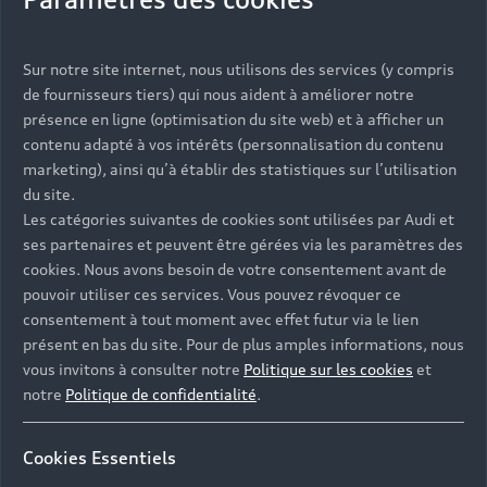
Vous serez contacté prochainement par votre
Sur notre site internet, nous utilisons des services (y compris
Partenaire Audi qui vous aidera à finaliser votre
de fournisseurs tiers) qui nous aident à améliorer notre
projet.
présence en ligne (optimisation du site web) et à afficher un
contenu adapté à vos intérêts (personnalisation du contenu
marketing), ainsi qu’à établir des statistiques sur l’utilisation
du site.
Les catégories suivantes de cookies sont utilisées par Audi et
Les réponses à vos
ses partenaires et peuvent être gérées via les paramètres des
questions
cookies. Nous avons besoin de votre consentement avant de
pouvoir utiliser ces services. Vous pouvez révoquer ce
consentement à tout moment avec effet futur via le lien
Découvrez les réponses à vos diverses questions
présent en bas du site. Pour de plus amples informations, nous
autour de l'achat de véhicules neufs
vous invitons à consulter notre
Politique sur les cookies
et
immédiatement disponibles avec Audi.
notre
Politique de confidentialité
.
Cookies Essentiels