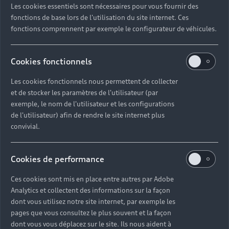
Les cookies essentiels sont nécessaires pour vous fournir des
Quel délai pour commander une voiture neuve ?
fonctions de base lors de l'utilisation du site internet. Ces
fonctions comprennent par exemple le configurateur de véhicules.
Comment suivre la commande de mon véhicule ?
Cookies fonctionnels
Comment se passe une livraison de voiture neuve
Les cookies fonctionnels nous permettent de collecter
?
et de stocker les paramètres de l'utilisateur (par
exemple, le nom de l'utilisateur et les configurations
Comment consulter le stock d'une voiture ?
de l'utilisateur) afin de rendre le site internet plus
convivial.
Qu'est-ce que le code VIN d'un véhicule ?
Cookies de performance
Comment lire le numéro VIN sur ma carte grise ?
Ces cookies sont mis en place entre autres par Adobe
Analytics et collectent des informations sur la façon
Comment financer l'achat d'une voiture neuve ?
dont vous utilisez notre site internet, par exemple les
pages que vous consultez le plus souvent et la façon
dont vous vous déplacez sur le site. Ils nous aident à
Quelles sont les options pour acheter une voiture