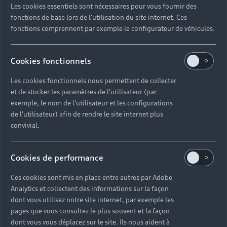
Les cookies essentiels sont nécessaires pour vous fournir des
Quel délai pour commander une voiture neuve ?
fonctions de base lors de l'utilisation du site internet. Ces
fonctions comprennent par exemple le configurateur de véhicules.
Comment suivre la commande de mon véhicule ?
Cookies fonctionnels
Comment se passe une livraison de voiture neuve
Les cookies fonctionnels nous permettent de collecter
?
et de stocker les paramètres de l'utilisateur (par
exemple, le nom de l'utilisateur et les configurations
Comment consulter le stock d'une voiture ?
de l'utilisateur) afin de rendre le site internet plus
convivial.
Qu'est-ce que le code VIN d'un véhicule ?
Cookies de performance
Comment lire le numéro VIN sur ma carte grise ?
Ces cookies sont mis en place entre autres par Adobe
Analytics et collectent des informations sur la façon
Comment financer l'achat d'une voiture neuve ?
dont vous utilisez notre site internet, par exemple les
pages que vous consultez le plus souvent et la façon
dont vous vous déplacez sur le site. Ils nous aident à
Quelles sont les options pour acheter une voiture