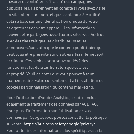
mesurer et contrôler l'efficacité des campagnes
Trouver mon Partenaire Audi
publicitaires. Ils prennent en compte si vous avez visité
un site internet ou non, et quel contenu a été utilisé.
Cela se base sur une identification unique de votre
navigateur et de votre appareil. Les informations
*Mentions légales
peuvent être partagées avec d'autres sites web Audi ou
avec des tiers tels que les distributeurs et les
Consultez les conditions d’utilisation
annonceurs Audi, afin que le contenu publicitaire qui
peut vous être présenté sur d'autres sites internet soit
Consultez les conditions de réservation
pertinent. Ces cookies sont souvent liés à des
fonctionnalités de sites tiers, lorsque cela est
approprié. Veuillez noter que vous pouvez à tout
moment retirer votre consentement à l'installation de
cookies personnalisation du contenu marketing.
* Voir conditions sur la page concernée.
Pour l’utilisation d’Adobe Analytics, celui-ci inclut
également le traitement des données par AUDI AG.
Pour plus d’information sur l’utilisation de vos
données par Google, vous pouvez consulter la politique
suivante:
https://business.safety.google/privacy/
.
Retour en haut
Pour obtenir des informations plus spécifiques sur la