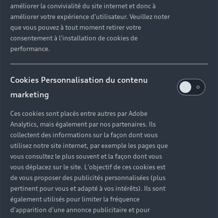
améliorer la convivialité du site internet et donc à
?
améliorer votre expérience d'utilisateur. Veuillez noter
que vous pouvez à tout moment retirer votre
Quels sont les avantages d'acheter une voiture
consentement à l'installation de cookies de
neuve ?
performance.
Est-il avantageux de prendre une voiture en
Cookies Personnalisation du contenu
leasing ?
marketing
Ces cookies sont placés entre autres par Adobe
Analytics, mais également par nos partenaires. Ils
Vous n’avez pas trouvé la
collectent des informations sur la façon dont vous
réponse à votre question ?
utilisez notre site internet, par exemple les pages que
vous consultez le plus souvent et la façon dont vous
vous déplacez sur le site. L'objectif de ces cookies est
Vous pouvez contacter le Partenaire Audi proche
de vous proposer des publicités personnalisées (plus
de chez vous afin qu’il vous recontacte dans les
pertinent pour vous et adapté à vos intérêts). Ils sont
plus brefs délais.
également utilisés pour limiter la fréquence
d'apparition d'une annonce publicitaire et pour