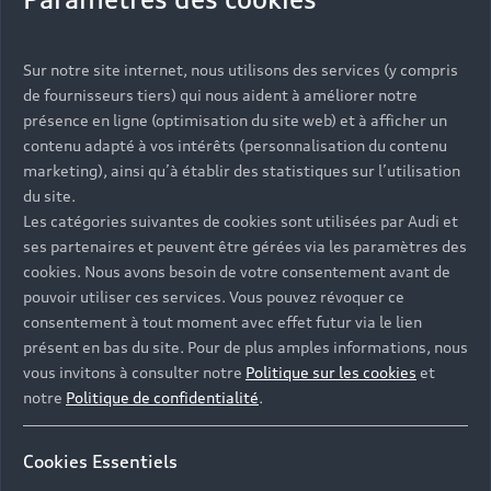
Vous serez contacté prochainement par votre
Sur notre site internet, nous utilisons des services (y compris
Partenaire Audi qui vous aidera à finaliser votre
de fournisseurs tiers) qui nous aident à améliorer notre
projet.
présence en ligne (optimisation du site web) et à afficher un
contenu adapté à vos intérêts (personnalisation du contenu
marketing), ainsi qu’à établir des statistiques sur l’utilisation
du site.
Les catégories suivantes de cookies sont utilisées par Audi et
Les réponses à vos
ses partenaires et peuvent être gérées via les paramètres des
questions
cookies. Nous avons besoin de votre consentement avant de
pouvoir utiliser ces services. Vous pouvez révoquer ce
consentement à tout moment avec effet futur via le lien
Découvrez les réponses à vos diverses questions
présent en bas du site. Pour de plus amples informations, nous
autour de l'achat de véhicules neufs
vous invitons à consulter notre
Politique sur les cookies
et
immédiatement disponibles avec Audi.
notre
Politique de confidentialité
.
Cookies Essentiels