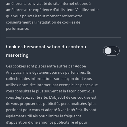
améliorer la convivialité du site internet et donc à
?
améliorer votre expérience d'utilisateur. Veuillez noter
que vous pouvez à tout moment retirer votre
Quels sont les avantages d'acheter une voiture
consentement à l'installation de cookies de
neuve ?
performance.
Est-il avantageux de prendre une voiture en
Cookies Personnalisation du contenu
leasing ?
marketing
Ces cookies sont placés entre autres par Adobe
Analytics, mais également par nos partenaires. Ils
Vous n’avez pas trouvé la
collectent des informations sur la façon dont vous
réponse à votre question ?
utilisez notre site internet, par exemple les pages que
vous consultez le plus souvent et la façon dont vous
vous déplacez sur le site. L'objectif de ces cookies est
Vous pouvez contacter le Partenaire Audi proche
de vous proposer des publicités personnalisées (plus
de chez vous afin qu’il vous recontacte dans les
pertinent pour vous et adapté à vos intérêts). Ils sont
plus brefs délais.
également utilisés pour limiter la fréquence
d'apparition d'une annonce publicitaire et pour