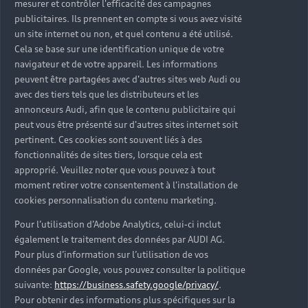
mesurer et contrôler l'efficacité des campagnes
Trouver mon Partenaire Audi
publicitaires. Ils prennent en compte si vous avez visité
un site internet ou non, et quel contenu a été utilisé.
Cela se base sur une identification unique de votre
navigateur et de votre appareil. Les informations
*Mentions légales
peuvent être partagées avec d'autres sites web Audi ou
avec des tiers tels que les distributeurs et les
Consultez les conditions d’utilisation
annonceurs Audi, afin que le contenu publicitaire qui
peut vous être présenté sur d'autres sites internet soit
Consultez les conditions de réservation
pertinent. Ces cookies sont souvent liés à des
fonctionnalités de sites tiers, lorsque cela est
approprié. Veuillez noter que vous pouvez à tout
moment retirer votre consentement à l'installation de
cookies personnalisation du contenu marketing.
* Voir conditions sur la page concernée.
Pour l’utilisation d’Adobe Analytics, celui-ci inclut
également le traitement des données par AUDI AG.
Pour plus d’information sur l’utilisation de vos
données par Google, vous pouvez consulter la politique
suivante:
https://business.safety.google/privacy/
.
Retour en haut
Pour obtenir des informations plus spécifiques sur la