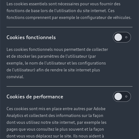
Les cookies essentiels sont nécessaires pour vous fournir des
Quel délai pour commander une voiture neuve ?
fonctions de base lors de l'utilisation du site internet. Ces
fonctions comprennent par exemple le configurateur de véhicules.
Comment suivre la commande de mon véhicule ?
Cookies fonctionnels
Comment se passe une livraison de voiture neuve
Les cookies fonctionnels nous permettent de collecter
?
et de stocker les paramètres de l'utilisateur (par
exemple, le nom de l'utilisateur et les configurations
Comment consulter le stock d'une voiture ?
de l'utilisateur) afin de rendre le site internet plus
convivial.
Qu'est-ce que le code VIN d'un véhicule ?
Cookies de performance
Comment lire le numéro VIN sur ma carte grise ?
Ces cookies sont mis en place entre autres par Adobe
Analytics et collectent des informations sur la façon
Comment financer l'achat d'une voiture neuve ?
dont vous utilisez notre site internet, par exemple les
pages que vous consultez le plus souvent et la façon
dont vous vous déplacez sur le site. Ils nous aident à
Quelles sont les options pour acheter une voiture