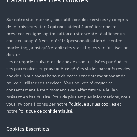
Vous serez contacté prochainement par votre
Sur notre site internet, nous utilisons des services (y compris
Partenaire Audi qui vous aidera à finaliser votre
de fournisseurs tiers) qui nous aident à améliorer notre
projet.
présence en ligne (optimisation du site web) et à afficher un
contenu adapté à vos intérêts (personnalisation du contenu
marketing), ainsi qu’à établir des statistiques sur l’utilisation
du site.
Les catégories suivantes de cookies sont utilisées par Audi et
Les réponses à vos
ses partenaires et peuvent être gérées via les paramètres des
questions
cookies. Nous avons besoin de votre consentement avant de
pouvoir utiliser ces services. Vous pouvez révoquer ce
consentement à tout moment avec effet futur via le lien
Découvrez les réponses à vos diverses questions
présent en bas du site. Pour de plus amples informations, nous
autour de l'achat de véhicules neufs
vous invitons à consulter notre
Politique sur les cookies
et
immédiatement disponibles avec Audi.
notre
Politique de confidentialité
.
Cookies Essentiels