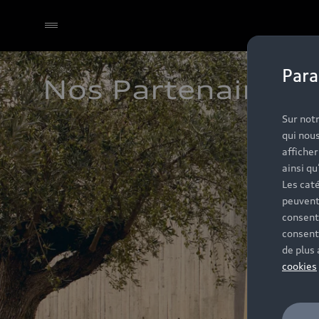
Para
Nos Partenaires A
Sélectionner un Partenaire
Sur notr
qui nous
affiche
ainsi qu
Les caté
peuvent
consent
consent
de plus
cookies