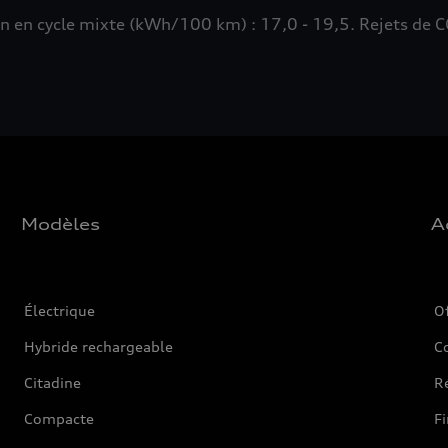
n cycle mixte (kWh/100 km) : 17,0 - 19,5. Rejets de CO
Modèles
A
Électrique
O
Hybride rechargeable
C
Citadine
Ré
Compacte
F