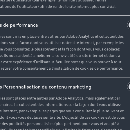
es de l'utilisateur (par exemple, le nom de l'utilisateur et les
tions de l'utilisateur) afin de rendre le site internet plus convivial.
ssion Audi Be
s de performance
ies sont mis en place entre autres par Adobe Analytics et collectent des
 accompagnent du lundi au vendredi, de 8h30 à 12h00 et
ions sur la façon dont vous utilisez notre site internet, par exemple les
e vous consultez le plus souvent et la façon dont vous vous déplacez
 19h00 dans l’entretien, la réparation ou le contrôle te
te. Ils nous aident à améliorer la convivialité du site internet et donc à
r votre expérience d'utilisateur. Veuillez noter que vous pouvez à tout
etirer votre consentement à l'installation de cookies de performance.
s Personnalisation du contenu marketing
ies sont placés entre autres par Adobe Analytics, mais également par
enaires. Ils collectent des informations sur la façon dont vous utilisez
te internet, par exemple les pages que vous consultez le plus souvent et
 dont vous vous déplacez sur le site. L'objectif de ces cookies est de vous
 des publicités personnalisées (plus pertinent pour vous et adapté à