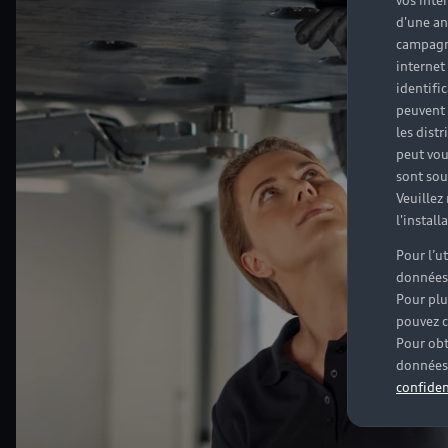
vos inté
d'une an
campagne
internet
identifi
peuvent 
les dist
peut vou
sont souv
Veuillez
l'instal
Pour l’u
données
Pour plu
pouvez c
Pour obt
données 
confiden