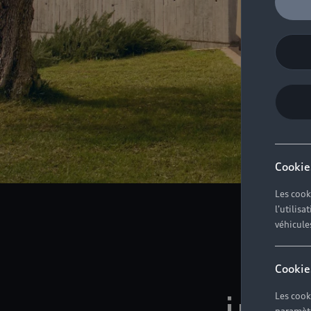
Cookie
Les cook
l'utilis
véhicule
Re
Cookie
inf
Les cook