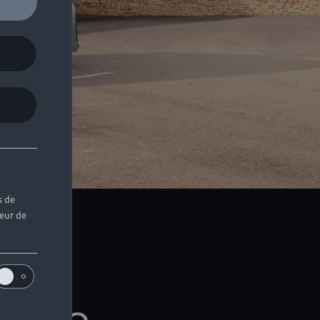
s de
teur de
les
otre