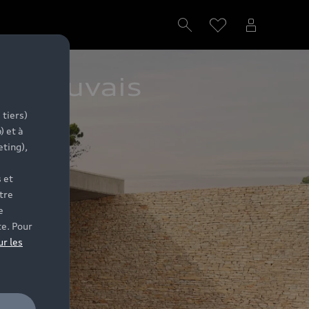
e Beauvais
 tiers)
) et à
eting),
 et
tre
e
te. Pour
ur les