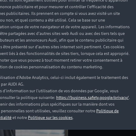
rêts). Ils sont également utilisés pour limiter la fréquence d'apparition
nonce publicitaire et pour mesurer et contrôler l'efficacité des
s publicitaires. Ils prennent en compte si vous avez visité un site
 ou non, et quel contenu a été utilisé. Cela se base sur une
cation unique de votre navigateur et de votre appareil. Les informations
Profitez de l’expertise 
être partagées avec d'autres sites web Audi ou avec des tiers tels que
véhicule au quotidien à
ributeurs et les annonceurs Audi, afin que le contenu publicitaire qui
Beauvais.
s être présenté sur d'autres sites internet soit pertinent. Ces cookies
ent liés à des fonctionnalités de sites tiers, lorsque cela est approprié.
 noter que vous pouvez à tout moment retirer votre consentement à
Découvrir la concessio
lation de cookies personnalisation du contenu marketing.
tilisation d’Adobe Analytics, celui-ci inclut également le traitement des
 par AUDI AG.
s d’information sur l’utilisation de vos données par Google, vous
onsulter la politique suivante:
https://business.safety.google/privacy/
.
enir des informations plus spécifiques sur la manière dont vos
personnelles sont utilisées, veuillez consulter notre
Politique de
tialité
et notre
Politique sur les cookies
.