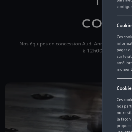
paramètr
configura
conce
Cookie
Ces cook
Nos équipes en concession Audi Annemasse vous
informat
pages qu
à 12h00 et de 14h00 à
sur le si
améliore
moment r
Cookie
Ces cook
nos part
notre si
la façon
proposer