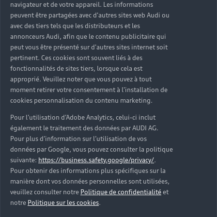
navigateur et de votre appareil. Les informations
peuvent être partagées avec d'autres sites web Audi ou
avec des tiers tels que les distributeurs et les
annonceurs Audi, afin que le contenu publicitaire qui
peut vous être présenté sur d'autres sites internet soit
pertinent. Ces cookies sont souvent liés à des
fonctionnalités de sites tiers, lorsque cela est
Les véhicules neufs
approprié. Veuillez noter que vous pouvez à tout
moment retirer votre consentement à l'installation de
Découvrez votre prochaine Audi parmi nos
cookies personnalisation du contenu marketing.
véhicules neufs immédiatement disponibles en
Pour l’utilisation d’Adobe Analytics, celui-ci inclut
concession Audi Évreux.
également le traitement des données par AUDI AG.
Trouver une Audi neuve
Pour plus d’information sur l’utilisation de vos
données par Google, vous pouvez consulter la politique
suivante:
https://business.safety.google/privacy/
.
Pour obtenir des informations plus spécifiques sur la
manière dont vos données personnelles sont utilisées,
veuillez consulter notre
Politique de confidentialité
et
notre
Politique sur les cookies
.