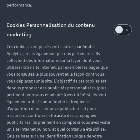
performance.
Révisions et réparations, solutions de mobilité en
cas d’immobilisation, préparation au contrôle
technique… Lorsque vous choisissez Audi, vous
Cookies Personnalisation du contenu
faites le choix d'un service adapté aux besoins de
marketing
votre véhicule. Retrouvez toute notre expertise
dans votre concession Audi. Nos techniciens
Ces cookies sont placés entre autres par Adobe
experts restent à votre écoute et possèdent
Analytics, mais également par nos partenaires. Ils
toutes les compétences nécessaires pour réaliser
collectent des informations sur la façon dont vous
les interventions sur votre véhicule et prendre
utilisez notre site internet, par exemple les pages que
vous consultez le plus souvent et la façon dont vous
soin de votre Audi.
vous déplacez sur le site. L'objectif de ces cookies est
de vous proposer des publicités personnalisées (plus
pertinent pour vous et adapté à vos intérêts). Ils sont
également utilisés pour limiter la fréquence
d'apparition d'une annonce publicitaire et pour
mesurer et contrôler l'efficacité des campagnes
publicitaires. Ils prennent en compte si vous avez visité
un site internet ou non, et quel contenu a été utilisé.
Cela se base sur une identification unique de votre