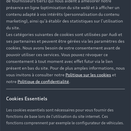
de fournisseurs tiers) qui nous aident à améliorer notre
présence en ligne (optimisation du site web) et à afficher un
contenu adapté à vos intérêts (personnalisation du contenu
marketing), ainsi qu’à établir des statistiques sur l’utilisation
du site.
Les catégories suivantes de cookies sont utilisées par Audi et
ses partenaires et peuvent être gérées via les paramètres des
cookies. Nous avons besoin de votre consentement avant de
pouvoir utiliser ces services. Vous pouvez révoquer ce
consentement à tout moment avec effet futur via le lien
présent en bas du site. Pour de plus amples informations, nous
vous invitons à consulter notre
Politique sur les cookies
et
notre
Politique de confidentialité
.
Nos équipes sont à votre écoute et vous offrent leurs
services, du lundi au vendredi de 8h00 à 12h00 et de
Cookies Essentiels
14h00 à 18h00, ainsi que le samedi de 9h00 à
Les cookies essentiels sont nécessaires pour vous fournir des
12h00 et de 14h00 à 18h00, dans votre concession
fonctions de base lors de l'utilisation du site internet. Ces
Audi Évreux à l’adresse suivante : 281 rue Amedee
fonctions comprennent par exemple le configurateur de véhicules.
Gordini, 27930 Fauville.