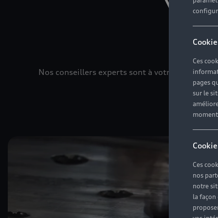
paramètr
configura
Cookie
Ces cook
Nos conseillers experts sont à votre dispositio
informat
pages qu
sur le si
améliore
moment r
Cookie
Ces cook
nos part
notre si
la façon
proposer