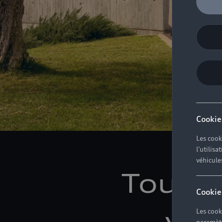
Cookie
Les cook
l'utilis
véhicule
Toutes
Cookie
vot
Les cook