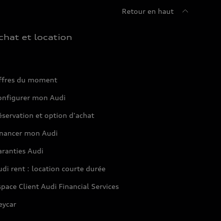
Retour en haut
chat et location
ffres du moment
onfigurer mon Audi
servation et option d'achat
inancer mon Audi
aranties Audi
di rent : location courte durée
pace Client Audi Financial Services
eycar