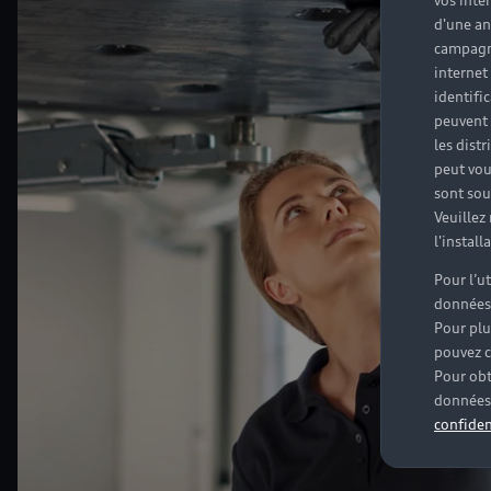
vos inté
d'une an
campagne
internet
identifi
peuvent 
les dist
peut vou
sont souv
Veuillez
l'instal
Pour l’u
données
Pour plu
pouvez c
Pour obt
données 
confiden