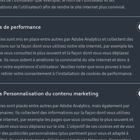
es de l'utilisateur (par exemple, le nom de l'utilisateur et les
tions de l'utilisateur) afin de rendre le site internet plus convivial.
Strasbourg
s de performance
ies sont mis en place entre autres par Adobe Analytics et collectent des
n et peuvent vous offrir leurs services du lundi au samedi 
ions sur la façon dont vous utilisez notre site internet, par exemple les
e vous consultez le plus souvent et la façon dont vous vous déplacez
Hoenheim.
te. Ils nous aident à améliorer la convivialité du site internet et donc à
r votre expérience d'utilisateur. Veuillez noter que vous pouvez à tout
etirer votre consentement à l'installation de cookies de performance.
s Personnalisation du contenu marketing
ies sont placés entre autres par Adobe Analytics, mais également par
enaires. Ils collectent des informations sur la façon dont vous utilisez
te internet, par exemple les pages que vous consultez le plus souvent et
 dont vous vous déplacez sur le site. L'objectif de ces cookies est de vous
 des publicités personnalisées (plus pertinent pour vous et adapté à