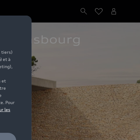
e Strasbourg
 tiers)
) et à
eting),
 et
tre
e
te. Pour
ur les