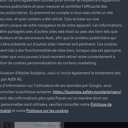
rêts). Ils sont également utilisés pour limiter la fréquence d'apparition
nonce publicitaire et pour mesurer et contrôler l'efficacité des
s publicitaires. Ils prennent en compte si vous avez visité un site
 ou non, et quel contenu a été utilisé. Cela se base sur une
De 8h00 à 19h00 du lun
cation unique de votre navigateur et de votre appareil. Les informations
samedi, nos équipes e
être partagées avec d'autres sites web Audi ou avec des tiers tels que
dans l’entretien, la rép
ributeurs et les annonceurs Audi, afin que le contenu publicitaire qui
Profitez de toute l’expe
s être présenté sur d'autres sites internet soit pertinent. Ces cookies
votre véhicule.
ent liés à des fonctionnalités de sites tiers, lorsque cela est approprié.
 noter que vous pouvez à tout moment retirer votre consentement à
lation de cookies personnalisation du contenu marketing.
Découvrir la concessio
tilisation d’Adobe Analytics, celui-ci inclut également le traitement des
 par AUDI AG.
s d’information sur l’utilisation de vos données par Google, vous
onsulter la politique suivante:
https://business.safety.google/privacy/
.
enir des informations plus spécifiques sur la manière dont vos
personnelles sont utilisées, veuillez consulter notre
Politique de
tialité
et notre
Politique sur les cookies
.