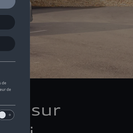
s de
teur de
ons sur
Audi