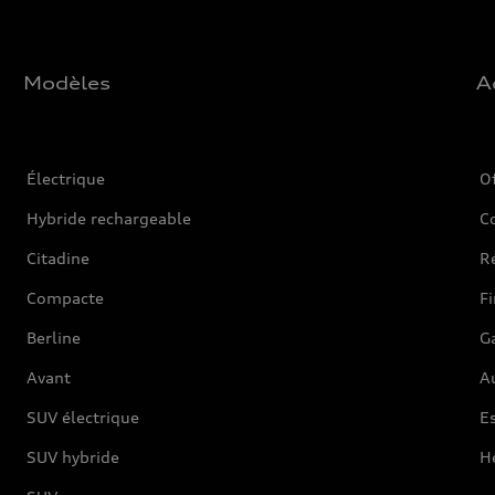
Modèles
A
Électrique
O
Hybride rechargeable
C
Citadine
Ré
Compacte
F
Berline
G
Avant
Au
SUV électrique
Es
SUV hybride
H