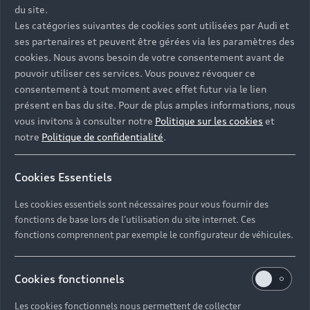
du site.
Les catégories suivantes de cookies sont utilisées par Audi et
47
Véhicules neufs
ses partenaires et peuvent être gérées via les paramètres des
cookies. Nous avons besoin de votre consentement avant de
78
Véhicules d'occasion
pouvoir utiliser ces services. Vous pouvez révoquer ce
consentement à tout moment avec effet futur via le lien
présent en bas du site. Pour de plus amples informations, nous
vous invitons à consulter notre
Politique sur les cookies
et
Retrouvez notre concession
notre
Politique de confidentialité
.
Audi à Thionville
Cookies Essentiels
Située au cœur de la Moselle, à proximité immédiate de
Les cookies essentiels sont nécessaires pour vous fournir des
l’A31, la concession Audi Thionville dessert l’ensemble
fonctions de base lors de l'utilisation du site internet. Ces
du nord du département : Yutz, Terville, Florange,
fonctions comprennent par exemple le configurateur de véhicules.
Hayange, Uckange et la vallée de la Fensch, jusqu’aux
abords de Metz et de la frontière luxembourgeoise. Elle
réunit sur un même site la vente de véhicules neufs et
Cookies fonctionnels
d’occasion ainsi qu’un atelier après-vente et un service
Les cookies fonctionnels nous permettent de collecter
pièces de rechange. Les horaires de chaque service sont