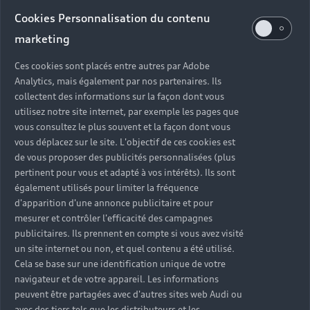
Audi d’occasion
Cookies Personnalisation du contenu
marketing
Quels sont les avantages d’acheter une Audi
Ces cookies sont placés entre autres par Adobe
d’occasion ?
Analytics, mais également par nos partenaires. Ils
collectent des informations sur la façon dont vous
utilisez notre site internet, par exemple les pages que
Quelle est la garantie d’une Audi Occasion :plus ?
vous consultez le plus souvent et la façon dont vous
vous déplacez sur le site. L'objectif de ces cookies est
Combien de points de contrôle sont effectués sur
de vous proposer des publicités personnalisées (plus
une Audi d’occasion ?
pertinent pour vous et adapté à vos intérêts). Ils sont
également utilisés pour limiter la fréquence
Quelle assistance est incluse avec une Audi
d'apparition d'une annonce publicitaire et pour
Occasion :plus ?
mesurer et contrôler l'efficacité des campagnes
publicitaires. Ils prennent en compte si vous avez visité
un site internet ou non, et quel contenu a été utilisé.
Quelle démarche faire quand on achète une
Cela se base sur une identification unique de votre
voiture d’occasion ?
navigateur et de votre appareil. Les informations
peuvent être partagées avec d'autres sites web Audi ou
Comment connaître l’historique d’une Audi
avec des tiers tels que les distributeurs et les