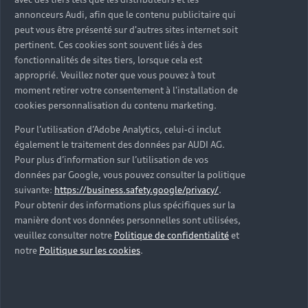
d’occasion ?
annonceurs Audi, afin que le contenu publicitaire qui
peut vous être présenté sur d'autres sites internet soit
pertinent. Ces cookies sont souvent liés à des
Qu’est-ce que le code VIN et où le trouver ?
fonctionnalités de sites tiers, lorsque cela est
approprié. Veuillez noter que vous pouvez à tout
Quels équipements de série retrouve-t-on sur une
moment retirer votre consentement à l'installation de
Audi d’occasion ?
cookies personnalisation du contenu marketing.
Pour l’utilisation d’Adobe Analytics, celui-ci inclut
Peut-on acheter une Audi hybride rechargeable
également le traitement des données par AUDI AG.
d’occasion ?
Pour plus d’information sur l’utilisation de vos
données par Google, vous pouvez consulter la politique
Peut-on acheter une Audi électrique d’occasion ?
suivante:
https://business.safety.google/privacy/
.
Pour obtenir des informations plus spécifiques sur la
manière dont vos données personnelles sont utilisées,
Quelle est la garantie de la batterie sur une Audi
veuillez consulter notre
Politique de confidentialité
et
e-tron d’occasion ?
notre
Politique sur les cookies
.
Une Audi d’occasion est-elle adaptée aux Zones à
Faibles Émissions (ZFE) ?