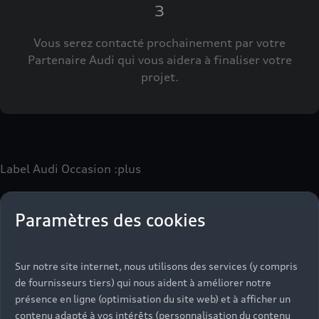
3
Vous serez contacté prochainement par votre
Partenaire Audi qui vous aidera à finaliser votre
projet.
Label Audi Occasion
:plus
Paramètres des cookies
Le label Audi Occasion
:plus
vous permet d’acquérir un
véhicule d’occasion avec les mêmes avantages que les
véhicules neufs :
Sur notre site internet, nous utilisons des services (y compris
- Jusqu'à 130 points de contrôle spécifiques à chaque
de fournisseurs tiers) qui nous aident à améliorer notre
motorisation
présence en ligne (optimisation du site web) et à afficher un
- Garantie jusqu’à 24 mois et kilométrage illimité
contenu adapté à vos intérêts (personnalisation du contenu