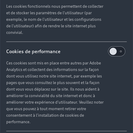
Découvrez toutes les catégories d’Audi d’occasion
Les cookies fonctionnels nous permettent de collecter
et de stocker les paramètres de l'utilisateur (par
exemple, le nom de l'utilisateur et les configurations
Découvrez toutes les catégories d’Audi d’occasion
de l'utilisateur) afin de rendre le site internet plus
convivial.
Découvrez tous les modèles Audi d’occasion
Cookies de performance
Découvrez les déclinaisons sportives S et RS
d’occasion
Ces cookies sont mis en place entre autres par Adobe
Analytics et collectent des informations sur la façon
Trouvez votre Partenaire Audi près de chez vous
dont vous utilisez notre site internet, par exemple les
pages que vous consultez le plus souvent et la façon
dont vous vous déplacez sur le site. Ils nous aident à
Trouvez votre Audi d’occasion par modèle et par
améliorer la convivialité du site internet et donc à
ville
améliorer votre expérience d'utilisateur. Veuillez noter
que vous pouvez à tout moment retirer votre
consentement à l'installation de cookies de
performance.
Questions fréquentes sur les