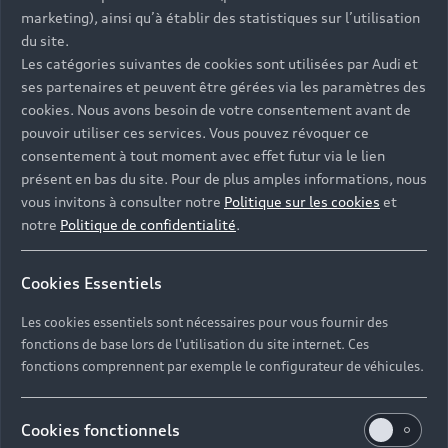
- Assistance 24/7 en France et en Europe
marketing), ainsi qu’à établir des statistiques sur l’utilisation
-
Découvrez également toutes nos offres d’entretien
, à
du site.
partir de 19€/mois
Les catégories suivantes de cookies sont utilisées par Audi et
ses partenaires et peuvent être gérées via les paramètres des
cookies. Nous avons besoin de votre consentement avant de
pouvoir utiliser ces services. Vous pouvez révoquer ce
consentement à tout moment avec effet futur via le lien
présent en bas du site. Pour de plus amples informations, nous
Les réponses à vos
vous invitons à consulter notre
Politique sur les cookies
et
questions
notre
Politique de confidentialité
.
Découvrez les réponses à vos diverses questions
Cookies Essentiels
autour de l'achat de véhicules d’occasion
immédiatement disponibles avec Audi.
Les cookies essentiels sont nécessaires pour vous fournir des
fonctions de base lors de l'utilisation du site internet. Ces
fonctions comprennent par exemple le configurateur de véhicules.
Cookies fonctionnels