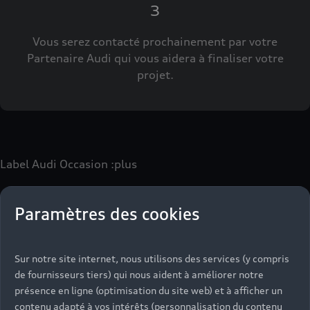
3
Vous serez contacté prochainement par votre
Partenaire Audi qui vous aidera à finaliser votre
projet.
Label Audi Occasion
:plus
Paramètres des cookies
Le label Audi Occasion
:plus
vous permet d’acquérir un
véhicule d’occasion avec les mêmes avantages que les
véhicules neufs :
Sur notre site internet, nous utilisons des services (y compris
- Jusqu'à 130 points de contrôle spécifiques à chaque
de fournisseurs tiers) qui nous aident à améliorer notre
motorisation
présence en ligne (optimisation du site web) et à afficher un
- Garantie jusqu’à 24 mois et kilométrage illimité
contenu adapté à vos intérêts (personnalisation du contenu