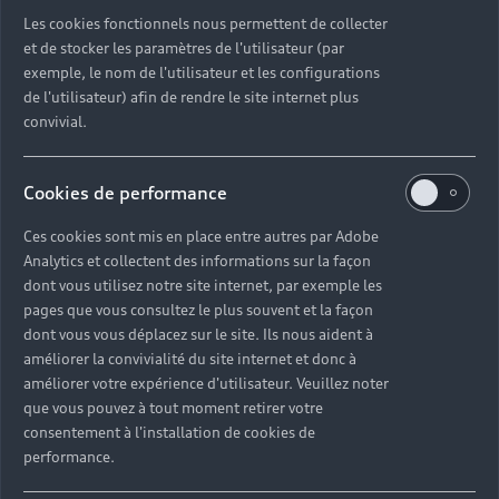
Découvrez toutes les catégories d’Audi d’occasion
Les cookies fonctionnels nous permettent de collecter
et de stocker les paramètres de l'utilisateur (par
exemple, le nom de l'utilisateur et les configurations
Découvrez toutes les catégories d’Audi d’occasion
de l'utilisateur) afin de rendre le site internet plus
convivial.
Découvrez tous les modèles Audi d’occasion
Cookies de performance
Découvrez les déclinaisons sportives S et RS
d’occasion
Ces cookies sont mis en place entre autres par Adobe
Analytics et collectent des informations sur la façon
Trouvez votre Partenaire Audi près de chez vous
dont vous utilisez notre site internet, par exemple les
pages que vous consultez le plus souvent et la façon
dont vous vous déplacez sur le site. Ils nous aident à
Trouvez votre Audi d’occasion par modèle et par
améliorer la convivialité du site internet et donc à
ville
améliorer votre expérience d'utilisateur. Veuillez noter
que vous pouvez à tout moment retirer votre
consentement à l'installation de cookies de
performance.
Questions fréquentes sur les