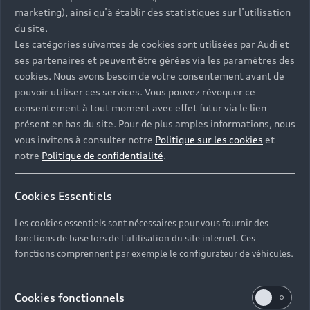
- Assistance 24/7 en France et en Europe
marketing), ainsi qu’à établir des statistiques sur l’utilisation
-
Découvrez également toutes nos offres d’entretien
, à
du site.
partir de 19€/mois
Les catégories suivantes de cookies sont utilisées par Audi et
ses partenaires et peuvent être gérées via les paramètres des
cookies. Nous avons besoin de votre consentement avant de
pouvoir utiliser ces services. Vous pouvez révoquer ce
consentement à tout moment avec effet futur via le lien
présent en bas du site. Pour de plus amples informations, nous
Les réponses à vos
vous invitons à consulter notre
Politique sur les cookies
et
questions
notre
Politique de confidentialité
.
Découvrez les réponses à vos diverses questions
Cookies Essentiels
autour de l'achat de véhicules d’occasion
immédiatement disponibles avec Audi.
Les cookies essentiels sont nécessaires pour vous fournir des
fonctions de base lors de l'utilisation du site internet. Ces
fonctions comprennent par exemple le configurateur de véhicules.
Cookies fonctionnels