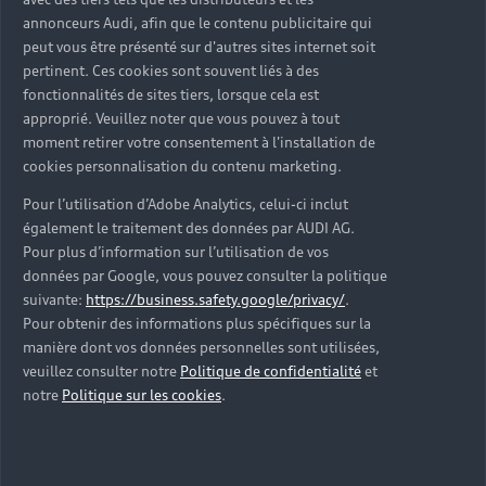
d’occasion ?
annonceurs Audi, afin que le contenu publicitaire qui
peut vous être présenté sur d'autres sites internet soit
pertinent. Ces cookies sont souvent liés à des
Qu’est-ce que le code VIN et où le trouver ?
fonctionnalités de sites tiers, lorsque cela est
approprié. Veuillez noter que vous pouvez à tout
Quels équipements de série retrouve-t-on sur une
moment retirer votre consentement à l'installation de
Audi d’occasion ?
cookies personnalisation du contenu marketing.
Pour l’utilisation d’Adobe Analytics, celui-ci inclut
Peut-on acheter une Audi hybride rechargeable
également le traitement des données par AUDI AG.
d’occasion ?
Pour plus d’information sur l’utilisation de vos
données par Google, vous pouvez consulter la politique
Peut-on acheter une Audi électrique d’occasion ?
suivante:
https://business.safety.google/privacy/
.
Pour obtenir des informations plus spécifiques sur la
manière dont vos données personnelles sont utilisées,
Quelle est la garantie de la batterie sur une Audi
veuillez consulter notre
Politique de confidentialité
et
e-tron d’occasion ?
notre
Politique sur les cookies
.
Une Audi d’occasion est-elle adaptée aux Zones à
Faibles Émissions (ZFE) ?