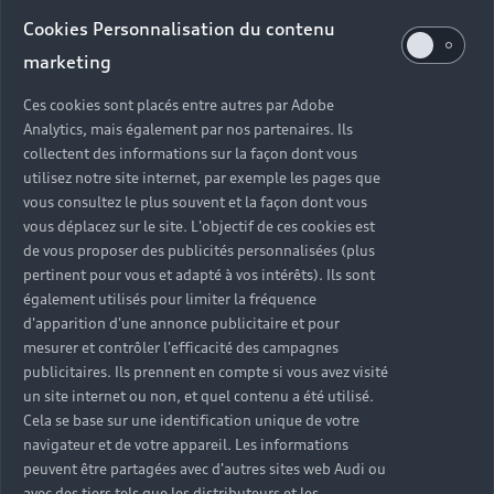
Audi d’occasion
Cookies Personnalisation du contenu
marketing
Quels sont les avantages d’acheter une Audi
Ces cookies sont placés entre autres par Adobe
d’occasion ?
Analytics, mais également par nos partenaires. Ils
collectent des informations sur la façon dont vous
utilisez notre site internet, par exemple les pages que
Quelle est la garantie d’une Audi Occasion :plus ?
vous consultez le plus souvent et la façon dont vous
vous déplacez sur le site. L'objectif de ces cookies est
Combien de points de contrôle sont effectués sur
de vous proposer des publicités personnalisées (plus
une Audi d’occasion ?
pertinent pour vous et adapté à vos intérêts). Ils sont
également utilisés pour limiter la fréquence
Quelle assistance est incluse avec une Audi
d'apparition d'une annonce publicitaire et pour
Occasion :plus ?
mesurer et contrôler l'efficacité des campagnes
publicitaires. Ils prennent en compte si vous avez visité
un site internet ou non, et quel contenu a été utilisé.
Quelle démarche faire quand on achète une
Cela se base sur une identification unique de votre
voiture d’occasion ?
navigateur et de votre appareil. Les informations
peuvent être partagées avec d'autres sites web Audi ou
Comment connaître l’historique d’une Audi
avec des tiers tels que les distributeurs et les