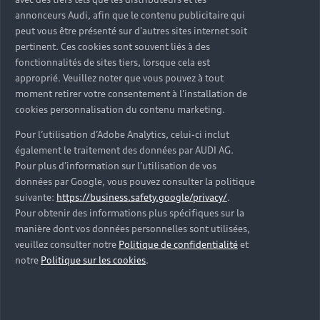
d’occasion ?
annonceurs Audi, afin que le contenu publicitaire qui
peut vous être présenté sur d'autres sites internet soit
pertinent. Ces cookies sont souvent liés à des
Qu’est-ce que le code VIN et où le trouver ?
fonctionnalités de sites tiers, lorsque cela est
approprié. Veuillez noter que vous pouvez à tout
Quels équipements de série retrouve-t-on sur une
moment retirer votre consentement à l'installation de
Audi d’occasion ?
cookies personnalisation du contenu marketing.
Pour l’utilisation d’Adobe Analytics, celui-ci inclut
Peut-on acheter une Audi hybride rechargeable
également le traitement des données par AUDI AG.
d’occasion ?
Pour plus d’information sur l’utilisation de vos
données par Google, vous pouvez consulter la politique
Peut-on acheter une Audi électrique d’occasion ?
suivante:
https://business.safety.google/privacy/
.
Pour obtenir des informations plus spécifiques sur la
manière dont vos données personnelles sont utilisées,
Quelle est la garantie de la batterie sur une Audi
veuillez consulter notre
Politique de confidentialité
et
e-tron d’occasion ?
notre
Politique sur les cookies
.
Une Audi d’occasion est-elle adaptée aux Zones à
Faibles Émissions (ZFE) ?