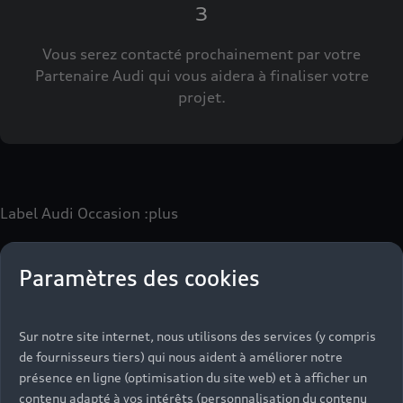
3
Vous serez contacté prochainement par votre
Partenaire Audi qui vous aidera à finaliser votre
projet.
Label Audi Occasion
:plus
Paramètres des cookies
Le label Audi Occasion
:plus
vous permet d’acquérir un
véhicule d’occasion avec les mêmes avantages que les
véhicules neufs :
Sur notre site internet, nous utilisons des services (y compris
- Jusqu'à 130 points de contrôle spécifiques à chaque
de fournisseurs tiers) qui nous aident à améliorer notre
motorisation
présence en ligne (optimisation du site web) et à afficher un
- Garantie jusqu’à 24 mois et kilométrage illimité
contenu adapté à vos intérêts (personnalisation du contenu