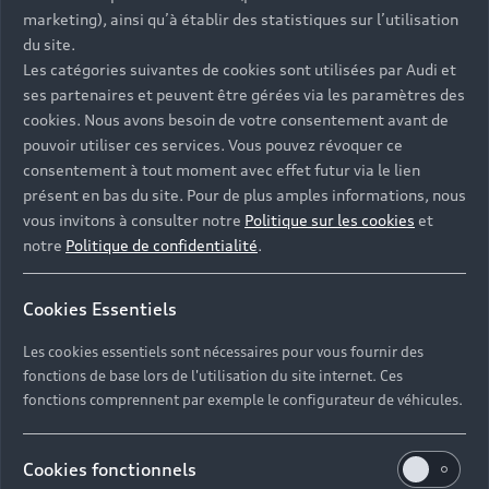
- Assistance 24/7 en France et en Europe
marketing), ainsi qu’à établir des statistiques sur l’utilisation
-
Découvrez également toutes nos offres d’entretien
, à
du site.
partir de 19€/mois
Les catégories suivantes de cookies sont utilisées par Audi et
ses partenaires et peuvent être gérées via les paramètres des
cookies. Nous avons besoin de votre consentement avant de
pouvoir utiliser ces services. Vous pouvez révoquer ce
consentement à tout moment avec effet futur via le lien
présent en bas du site. Pour de plus amples informations, nous
Les réponses à vos
vous invitons à consulter notre
Politique sur les cookies
et
questions
notre
Politique de confidentialité
.
Découvrez les réponses à vos diverses questions
Cookies Essentiels
autour de l'achat de véhicules d’occasion
immédiatement disponibles avec Audi.
Les cookies essentiels sont nécessaires pour vous fournir des
fonctions de base lors de l'utilisation du site internet. Ces
fonctions comprennent par exemple le configurateur de véhicules.
Cookies fonctionnels