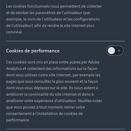
Découvrez toutes les catégories d’Audi d’occasion
Les cookies fonctionnels nous permettent de collecter
et de stocker les paramètres de l'utilisateur (par
exemple, le nom de l'utilisateur et les configurations
Découvrez toutes les catégories d’Audi d’occasion
de l'utilisateur) afin de rendre le site internet plus
convivial.
Découvrez tous les modèles Audi d’occasion
Cookies de performance
Découvrez les déclinaisons sportives S et RS
d’occasion
Ces cookies sont mis en place entre autres par Adobe
Analytics et collectent des informations sur la façon
Trouvez votre Partenaire Audi près de chez vous
dont vous utilisez notre site internet, par exemple les
pages que vous consultez le plus souvent et la façon
dont vous vous déplacez sur le site. Ils nous aident à
Trouvez votre Audi d’occasion par modèle et par
améliorer la convivialité du site internet et donc à
ville
améliorer votre expérience d'utilisateur. Veuillez noter
que vous pouvez à tout moment retirer votre
consentement à l'installation de cookies de
performance.
Questions fréquentes sur les