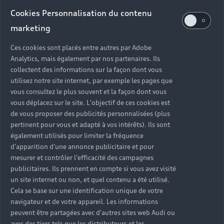
Audi d’occasion
Cookies Personnalisation du contenu
marketing
Quels sont les avantages d’acheter une Audi
Ces cookies sont placés entre autres par Adobe
d’occasion ?
Analytics, mais également par nos partenaires. Ils
collectent des informations sur la façon dont vous
utilisez notre site internet, par exemple les pages que
Quelle est la garantie d’une Audi Occasion :plus ?
vous consultez le plus souvent et la façon dont vous
vous déplacez sur le site. L'objectif de ces cookies est
Combien de points de contrôle sont effectués sur
de vous proposer des publicités personnalisées (plus
une Audi d’occasion ?
pertinent pour vous et adapté à vos intérêts). Ils sont
également utilisés pour limiter la fréquence
Quelle assistance est incluse avec une Audi
d'apparition d'une annonce publicitaire et pour
Occasion :plus ?
mesurer et contrôler l'efficacité des campagnes
publicitaires. Ils prennent en compte si vous avez visité
un site internet ou non, et quel contenu a été utilisé.
Quelle démarche faire quand on achète une
Cela se base sur une identification unique de votre
voiture d’occasion ?
navigateur et de votre appareil. Les informations
peuvent être partagées avec d'autres sites web Audi ou
Comment connaître l’historique d’une Audi
avec des tiers tels que les distributeurs et les