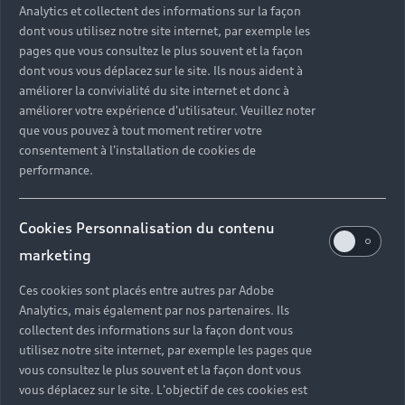
Analytics et collectent des informations sur la façon
Réservation et option d'achat
Univers Audi
Voiture hybride
dont vous utilisez notre site internet, par exemple les
Informations et Service Clients
Berline
Entretenir et réparer mon Audi
Financer mon Audi
pages que vous consultez le plus souvent et la façon
Voiture commerciale
Accessibilité - Clients Sourds et Malentendants
dont vous vous déplacez sur le site. Ils nous aident à
Avant
Offres Après-Vente
Garanties Audi
améliorer la convivialité du site internet et donc à
Histoire du progrès
Voiture de direction
Trouver mon Partenaire Audi
SUV électrique
améliorer votre expérience d'utilisateur. Veuillez noter
Accessoires et équipements
Audi rent : location courte durée
que vous pouvez à tout moment retirer votre
Notre vision
SUV société
SUV hybride
consentement à l'installation de cookies de
Espace personnel myAudi
Espace Client Audi Financial Services
© 2026 Audi France. Tous droits réservés.
Audi Sport
performance.
Achat véhicule de société
SUV
Audi connect
Heycar
Mentions légales
Politique sur les cookies
Nos technologies
Avantages voiture société
SUV compact
Gérer vos cookies
Politique de confidentialité
Informations client
Cookies Personnalisation du contenu
myAudi experience
Flotte automobile
Système de lanceur d'alerte
marketing
Functions on Demand
Fiche produit environnementale
Audi Shop : Boutique Officielle
TVS
Ces cookies sont placés entre autres par Adobe
Devis & RDV entretien en ligne
Action de Service EA 189
Analytics, mais également par nos partenaires. Ils
Espace actualités Audi
Demande d'information
Carrières
LLD
collectent des informations sur la façon dont vous
Audi Assistance
Opérateurs indépendants
Réseau Audi
Carrières
utilisez notre site internet, par exemple les pages que
Recevez toute l'actualité Audi
vous consultez le plus souvent et la façon dont vous
Campagne de rappel Airbag Takata
Espace Presse
Mentions légales AUDI AG
vous déplacez sur le site. L'objectif de ces cookies est