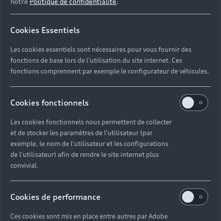
notre
Politique de confidentialité
.
Jürgen Rittersberger, Javier Ros Hernández,
Marco Schubert, Gerd Walker
Cookies Essentiels
Les cookies essentiels sont nécessaires pour vous fournir des
fonctions de base lors de l'utilisation du site internet. Ces
Retour en haut
fonctions comprennent par exemple le configurateur de véhicules.
Accès rapides
Cookies fonctionnels
Modèles
Quelle Audi me correspond ?
Les cookies fonctionnels nous permettent de collecter
et de stocker les paramètres de l'utilisateur (par
Tous les modèles
exemple, le nom de l'utilisateur et les configurations
Achat et location
de l'utilisateur) afin de rendre le site internet plus
Recherche de véhicules neufs
Électrique
convivial.
Pour les professionnels
Véhicules d'occasion disponibles
Hybride rechargeable
Offres du moment
Cookies de performance
Offres pour les professionnels
Citadine
Votre Audi
Configurer mon Audi
Ces cookies sont mis en place entre autres par Adobe
Voiture électrique
Demander un essai
Compacte