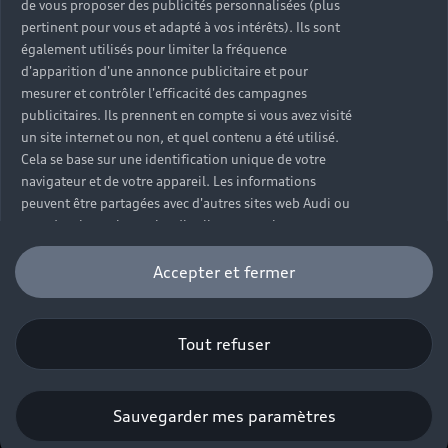
Mise à jour logiciel
de vous proposer des publicités personnalisées (plus
Déclaration d'accessibilité
pertinent pour vous et adapté à vos intérêts). Ils sont
Signaler un contenu illégal
également utilisés pour limiter la fréquence
Règlement sur les données
d'apparition d'une annonce publicitaire et pour
mesurer et contrôler l'efficacité des campagnes
publicitaires. Ils prennent en compte si vous avez visité
Certains des équipements et options présentés sur les
un site internet ou non, et quel contenu a été utilisé.
visuels peuvent ne pas être disponibles en France. Pour
Cela se base sur une identification unique de votre
plus d’informations, rapprochez-vous de votre
navigateur et de votre appareil. Les informations
Partenaire Audi.
peuvent être partagées avec d'autres sites web Audi ou
avec des tiers tels que les distributeurs et les
Autonomie maximale, selon norme WLTP. Le temps de
annonceurs Audi, afin que le contenu publicitaire qui
recharge et l'autonomie peuvent varier selon les
peut vous être présenté sur d'autres sites internet soit
Accepter et fermer
pertinent. Ces cookies sont souvent liés à des
motorisations, les modèles et en fonction de la borne
fonctionnalités de sites tiers, lorsque cela est
de recharge à laquelle le véhicule est connecté, ainsi
approprié. Veuillez noter que vous pouvez à tout
que de l’autonomie restante du véhicule, de la
Tout refuser
moment retirer votre consentement à l'installation de
température ambiante et de la batterie.
cookies personnalisation du contenu marketing.
Pour l’utilisation d’Adobe Analytics, celui-ci inclut
Sauvegarder mes paramètres
également le traitement des données par AUDI AG.