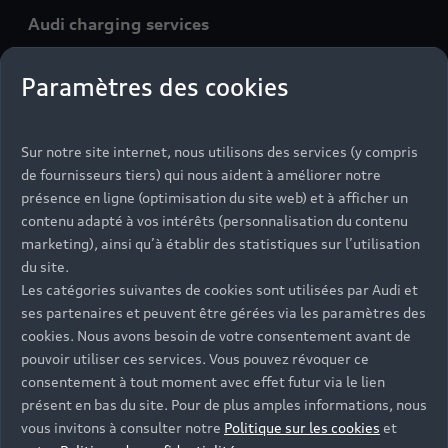
Audi charging services
Tél:
09 69 36 86 12
Paramètres des cookies
Email:
recharge.fr@audi.de
Sur notre site internet, nous utilisons des services (y compris
de fournisseurs tiers) qui nous aident à améliorer notre
www.audi.fr
présence en ligne (optimisation du site web) et à afficher un
contenu adapté à vos intérêts (personnalisation du contenu
Audi charging (powered by Elli)
marketing), ainsi qu’à établir des statistiques sur l’utilisation
du site.
Tél:
00800 11557799
Les catégories suivantes de cookies sont utilisées par Audi et
Email:
audi-support@elli.eco
ses partenaires et peuvent être gérées via les paramètres des
cookies. Nous avons besoin de votre consentement avant de
pouvoir utiliser ces services. Vous pouvez révoquer ce
consentement à tout moment avec effet futur via le lien
Audi AG Board of Management
présent en bas du site. Pour de plus amples informations, nous
vous invitons à consulter notre
Politique sur les cookies
et
Gernot Döllner, Dieter Dehoorne, Rouven Mohr,