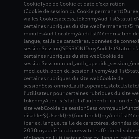
CookieType de Cookie et date d’expiration
(Cookie de session ou Cookie permanent)Durée 
via les Cookiesaccess_tokenmyAudi1stStatut d’au
certaines rubriques du site webPermanent (5 
minutesAudiLocalemyAudi1stMémorisation des ré
langue, taille de caractères, données de conne
sessionSessionJSESSIONIDmyAudi1stStatut d’aut
certaines rubriques du site webCookie de
sessionSession.mod_auth_openidc_session_{env
mod_auth_openidc_session_livemyAudi1stStatut 
certaines rubriques du site webCookie de
sessionSessionmod_auth_openidc_state_{state}
l’utilisateur pour certaines rubriques du site 
tokenmyAudi1stStatut d’authentification de l’u
site webCookie de sessionSessionmyaudi-funct
disable-${UserId}-${functionId}myAudi1stMémor
(par ex. langue, taille de caractères, données 
2038myaudi-function-switch-off-hint-disable
réglages de l’utilisateur (par ex. langue, taille