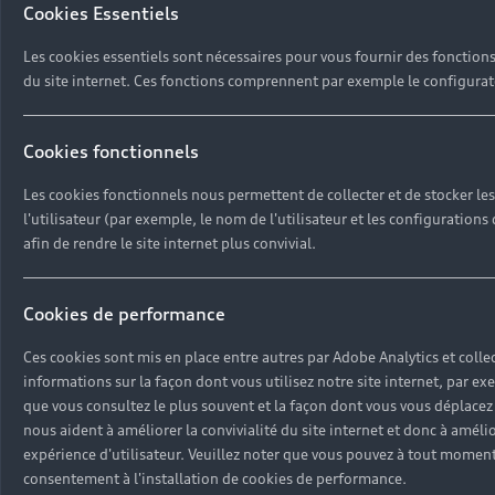
réglages de l’utilisateur (par ex. langue, taille
Cookies Essentiels
connexion)Permanent (1 an)3
Les cookies essentiels sont nécessaires pour vous fournir des fonctions 
ansAUDI_ENSIGHTEN_PRIVACY_PerformanceEnsi
du site internet. Ces fonctions comprennent par exemple le configurat
de l’utilisateur (par ex. langue, taille de cara
an)3 ansmyaudi-logout-redirectmyAudi1stMémori
(par ex. langue, taille de caractères, données 
Cookies fonctionnels
sessionSessionmyaudi-nba-${componentId}-${
Les cookies fonctionnels nous permettent de collecter et de stocker le
navigation, flux d’utilisation pour amélioratio
l'utilisateur (par exemple, le nom de l'utilisateur et les configurations d
(performances)Cookie de
afin de rendre le site internet plus convivial.
sessionSessionAUDI_ENSIGHTEN_PRIVACY_MO
des réglages de l’utilisateur (par ex. langue, ta
connexion)Permanent (1 an)3 ans
Cookies de performance
(2) Cookies fonctionnels
Ces cookies sont mis en place entre autres par Adobe Analytics et colle
Nom du CookieNom de l’applicationCookie de pr
informations sur la façon dont vous utilisez notre site internet, par e
CookieType de Cookie et date d’expiration
que vous consultez le plus souvent et la façon dont vous vous déplacez su
(Cookie de session ou Cookie permanent)Durée 
nous aident à améliorer la convivialité du site internet et donc à améli
via les Cookiesmyaudi-browser-unsupportedmy
expérience d'utilisateur. Veuillez noter que vous pouvez à tout moment 
consentement à l'installation de cookies de performance.
l’utilisateur (par ex. langue, taille de caractè