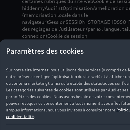
certaines rubriques du site webCookie de ses
hiddenmyAudi1stOptimisation/amélioration des
(mémorisation locale dans le
navigateur)SessionSESSION_STORAGE_IDSSO
des réglages de l’utilisateur (par ex. langue, ta
connexion)Cookie de session
Local Storage
Paramètres des cookies
(mémorisation locale dans le navigateur)Sess
(FoD)1stStatut d’authentification de l’utilisate
webCookie de
Sur notre site internet, nous utilisons des services (y compris de 
sessionSessionAUDI_ENSIGHTEN_PRIVACY_Mark
notre présence en ligne (optimisation du site web) et à afficher u
réglages de l’utilisateur (par ex. langue, taille
du contenu marketing), ainsi qu’à établir des statistiques sur l’util
connexion)Permanent (1 an)3
Les catégories suivantes de cookies sont utilisées par Audi et ses
ansAUDI_ENSIGHTEN_PRIVACY_Do_Not_TrackEns
paramètres des cookies. Nous avons besoin de votre consentement 
de l’utilisateur (par ex. langue, taille de cara
pouvez révoquer ce consentement à tout moment avec effet futur vi
an)3 ansAUDI_ENSIGHTEN_PRIVACY_Functional
amples informations, nous vous invitons à consulter notre
Politiq
réglages de l’utilisateur (par ex. langue, taille
confidentialité
.
connexion)Permanent (1 an)3
ansAUDI_ENSIGHTEN_PRIVACY_MODAL_VIEWEDE