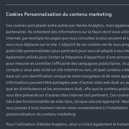
sessionSessionmyaudi-display-once-{teaser-i
de l’utilisateur (par ex. langue, taille de cara
Cookies Personnalisation du contenu marketing
an)1 anmyaudi-teaser-hide-destination-inject
l’utilisateur (par ex. langue, taille de caract
Ces cookies sont placés entre autres par Adobe Analytics, mais égalem
(illimité)Illimitémyaudi-warranty-expiration-
partenaires. Ils collectent des informations sur la façon dont vous utili
de l’utilisateur (par ex. langue, taille de cara
internet, par exemple les pages que vous consultez le plus souvent et 
sessionSessioncontact-data-changedmyAudi1st
vous vous déplacez sur le site. L'objectif de ces cookies est de vous pr
publicités personnalisées (plus pertinent pour vous et adapté à vos inté
l’utilisateur (par ex. langue, taille de caractè
également utilisés pour limiter la fréquence d'apparition d'une annonc
(mémorisation locale dans le navigateur)Sess
pour mesurer et contrôler l'efficacité des campagnes publicitaires. Ils
countmyAudi1stNombres de visites, navigation, 
compte si vous avez visité un site internet ou non, et quel contenu a été
des contenus du site Web (performances)Perman
base sur une identification unique de votre navigateur et de votre appa
dispose-component-idmyAudi1stNombres de visit
informations peuvent être partagées avec d'autres sites web Audi ou ave
amélioration des contenus du site Web (perfo
que les distributeurs et les annonceurs Audi, afin que le contenu publi
sessionSessionmyaudi-modal-hide-null-{market
vous être présenté sur d'autres sites internet soit pertinent. Ces cooki
value}myAudi1stMémorisation des réglages de l’u
liés à des fonctionnalités de sites tiers, lorsque cela est approprié. Veu
caractères, données de connexion)Permanent (
vous pouvez à tout moment retirer votre consentement à l'installation
countrymyAudi1stMémorisation des réglages de l’
personnalisation du contenu marketing.
caractères, données de connexion)Permanent (il
Pour l’utilisation d’Adobe Analytics, celui-ci inclut également le trai
measurement-{market configuration value}myA