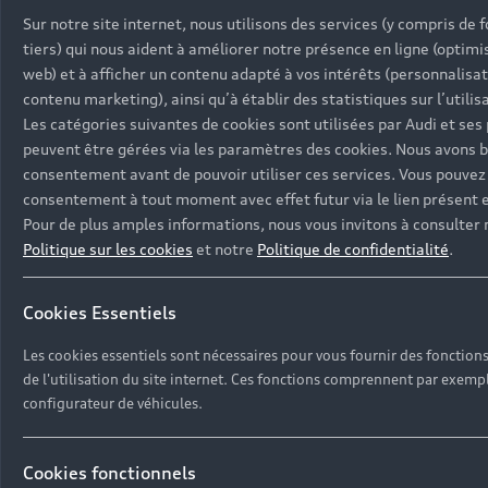
en violation des présentes Conditions
Sur notre site internet, nous utilisons des services (y compris de 
d'Utilisation ou des dispositions légales.
tiers) qui nous aident à améliorer notre présence en ligne (optimi
N'utilisez pas votre Audi ID ou myAudi en
web) et à afficher un contenu adapté à vos intérêts (personnalisa
violation des présentes Conditions d'Utilisation et
contenu marketing), ainsi qu’à établir des statistiques sur l’utilisa
abstenez-vous de faire quoi que ce soit qui altère
Les catégories suivantes de cookies sont utilisées par Audi et ses
ou pourrait altérer la fonctionnalité (par exemple
peuvent être gérées via les paramètres des cookies. Nous avons b
en modifiant le logiciel ou en exécutant d'autres
consentement avant de pouvoir utiliser ces services. Vous pouvez
scripts). Il est interdit d'utiliser myAudi sur les
consentement à tout moment avec effet futur via le lien présent e
appareils, sur lesquels le mécanisme de
Pour de plus amples informations, nous vous invitons à consulter 
protection du fabricant a été contourné ou
Politique sur les cookies
et notre
Politique de confidentialité
.
supprimé (par ex. « Jailbreaken », « Rooten »).
Vous ne devez pas effectuer des modifications ou
Cookies Essentiels
ajouts ou agir de toute autre manière qui nuirait
ou mettrait en danger le bon fonctionnement de
Les cookies essentiels sont nécessaires pour vous fournir des fonctions
l'Audi ID ou de myAudi.
de l'utilisation du site internet. Ces fonctions comprennent par exempl
configurateur de véhicules.
3.3. L'utilisation de l'Audi ID et de myAudi n'est
possible que si l'Utilisateur a atteint l'âge
minimum légal. L'âge minimum légal est 18 ans.
Cookies fonctionnels