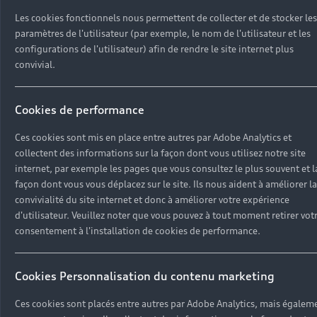
3.4. Audi peut à tout moment poursuivre le
Les cookies fonctionnels nous permettent de collecter et de stocker les
développement de l'Audi ID et de myAudi et
paramètres de l'utilisateur (par exemple, le nom de l'utilisateur et les
configurations de l'utilisateur) afin de rendre le site internet plus
ajouter, modifier ou supprimer des fonctions
convivial.
individuelles. Il n'existe aucun droit de
conservation d'une certaine gamme de fonctions.
Cependant, une interruption complète de l'Audi
Cookies de performance
ID et/ou de myAudi n'aura lieu qu’après préavis
raisonnable de résiliation.
Ces cookies sont mis en place entre autres par Adobe Analytics et
collectent des informations sur la façon dont vous utilisez notre site
3.5 Lorsque Vous utilisez l'Audi ID en lien avec
internet, par exemple les pages que vous consultez le plus souvent et l
myAudi et les services associés, Vous vous
façon dont vous vous déplacez sur le site. Ils nous aident à améliorer la
engagez à respecter toutes les dispositions
convivialité du site internet et donc à améliorer votre expérience
légales applicables en matière de commerce
d'utilisateur. Veuillez noter que vous pouvez à tout moment retirer vot
extérieur et de contrôle des exportations.
consentement à l'installation de cookies de performance.
3.6 Vous êtes tenu de respecter les droits locaux
Cookies Personnalisation du contenu marketing
auxquels Vous êtes soumis, notamment les
dispositions relatives à l'importation,
Ces cookies sont placés entre autres par Adobe Analytics, mais égalem
l'exportation ou la réexportation de l'Audi ID en