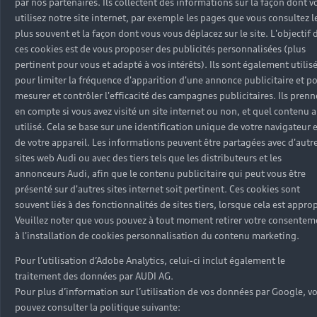
par nos partenaires. Ils collectent des informations sur la façon dont v
lien avec myAudi et les Services associés ainsi que
utilisez notre site internet, par exemple les pages que vous consultez l
les logiciels et technologies associés. En outre,
plus souvent et la façon dont vous vous déplacez sur le site. L'objectif 
Vous confirmez expressément que
ces cookies est de vous proposer des publicités personnalisées (plus
conformément aux réglementations applicables
pertinent pour vous et adapté à vos intérêts). Ils sont également utilis
en matière de contrôle des exportations ou de
pour limiter la fréquence d'apparition d'une annonce publicitaire et p
sanctions, il ne Vous est pas interdit de recevoir et
mesurer et contrôler l'efficacité des campagnes publicitaires. Ils pren
en compte si vous avez visité un site internet ou non, et quel contenu a
d'utiliser l'Audi ID en lien avec myAudi et les
utilisé. Cela se base sur une identification unique de votre navigateur 
Services associés, en ce compris les logiciels ou
de votre appareil. Les informations peuvent être partagées avec d'autr
technologies associés. Dans le cas contraire, nous
sites web Audi ou avec des tiers tels que les distributeurs et les
serions en droit de résilier de plein droit les
annonceurs Audi, afin que le contenu publicitaire qui peut vous être
contrats en vigueur avec Vous - et notamment les
présenté sur d'autres sites internet soit pertinent. Ces cookies sont
présentes Conditions d'Utilisation et tous les
souvent liés à des fonctionnalités de sites tiers, lorsque cela est approp
accords connexes - et de Vous bloquer l'accès à
Veuillez noter que vous pouvez à tout moment retirer votre consentem
l'Audi ID et à tous les Services associés.
à l'installation de cookies personnalisation du contenu marketing.
4. Création d'un Audi ID et
Pour l’utilisation d’Adobe Analytics, celui-ci inclut également le
traitement des données par AUDI AG.
utilisation de myAudi
Pour plus d’information sur l’utilisation de vos données par Google, v
pouvez consulter la politique suivante: