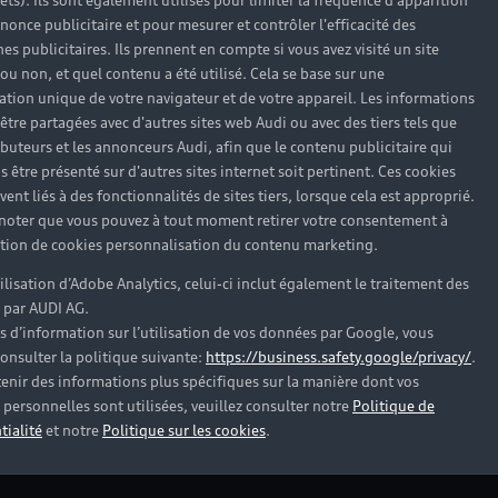
rêts). Ils sont également utilisés pour limiter la fréquence d'apparition
nonce publicitaire et pour mesurer et contrôler l'efficacité des
s publicitaires. Ils prennent en compte si vous avez visité un site
 ou non, et quel contenu a été utilisé. Cela se base sur une
cation unique de votre navigateur et de votre appareil. Les informations
être partagées avec d'autres sites web Audi ou avec des tiers tels que
ributeurs et les annonceurs Audi, afin que le contenu publicitaire qui
s être présenté sur d'autres sites internet soit pertinent. Ces cookies
ent liés à des fonctionnalités de sites tiers, lorsque cela est approprié.
 noter que vous pouvez à tout moment retirer votre consentement à
lation de cookies personnalisation du contenu marketing.
tilisation d’Adobe Analytics, celui-ci inclut également le traitement des
 par AUDI AG.
 d'occasion
s d’information sur l’utilisation de vos données par Google, vous
onsulter la politique suivante:
https://business.safety.google/privacy/
.
enir des informations plus spécifiques sur la manière dont vos
personnelles sont utilisées, veuillez consulter notre
Politique de
tialité
et notre
Politique sur les cookies
.