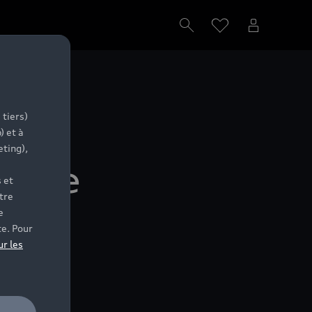
 tiers)
) et à
eting),
otre
 et
tre
e
te. Pour
ur les