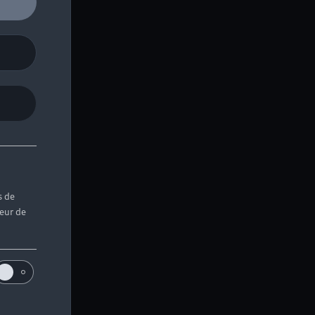
uette
UGINS)
s de
teur de
de contact