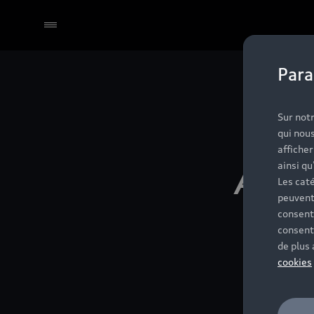
Para
Sélectionner un Partenaire
Sur notr
qui nous
affiche
Aud
ainsi qu
Les caté
peuvent
consent
consent
de plus
cookies