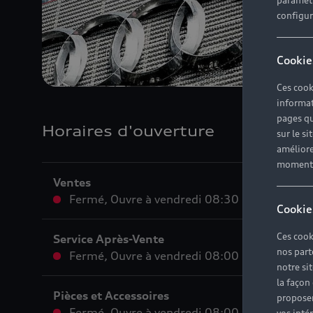
paramètr
configura
Cookie
Ces cook
informat
pages qu
Horaires d'ouverture
sur le si
améliore
moment r
Ventes
Fermé
,
Ouvre à
vendredi 08:30
Cookie
Ces cook
Service Après-Vente
nos part
Fermé
,
Ouvre à
vendredi 08:00
notre si
la façon
Pièces et Accessoires
proposer
Fermé
,
Ouvre à
vendredi 08:00