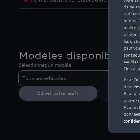
vos inté
d'une an
campagne
internet
identifi
peuvent 
les dist
peut vou
Modèles disponibles
sont souv
Veuillez
Sélectionnez un modèle
l'instal
Pour l’u
données
52
Véhicules neufs
79
Véhicules
Pour plu
pouvez c
Pour obt
données 
confiden