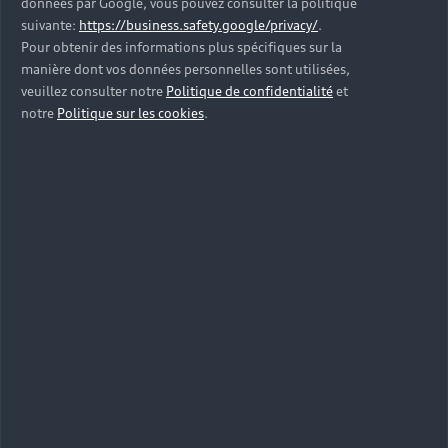
données par Google, vous pouvez consulter la politique
suivante:
https://business.safety.google/privacy/
.
Pour obtenir des informations plus spécifiques sur la
manière dont vos données personnelles sont utilisées,
veuillez consulter notre
Politique de confidentialité
et
notre
Politique sur les cookies
.
Gamme Audi Q4
e-tron
Passez à l'électromobilité avec la gamme du SUV
iconique Audi Q4 e-tron et son autonomie de plus
de 540 km. Sa facilité d'utilisation et son design
emblématique subliment l’expérience de conduite
au quotidien.