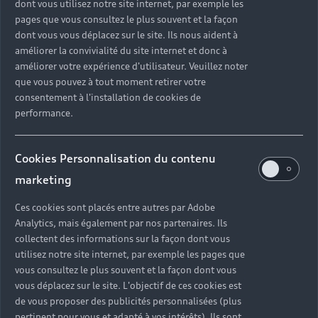
dont vous utilisez notre site internet, par exemple les
pages que vous consultez le plus souvent et la façon
dont vous vous déplacez sur le site. Ils nous aident à
améliorer la convivialité du site internet et donc à
améliorer votre expérience d'utilisateur. Veuillez noter
que vous pouvez à tout moment retirer votre
consentement à l'installation de cookies de
performance.
Nouvelle Audi S6 Avant e-tron
Cookies Personnalisation du contenu
Jusqu’à 636 km d’autonomie
marketing
Découvrir
Ces cookies sont placés entre autres par Adobe
Réserver un essai
Analytics, mais également par nos partenaires. Ils
collectent des informations sur la façon dont vous
utilisez notre site internet, par exemple les pages que
vous consultez le plus souvent et la façon dont vous
vous déplacez sur le site. L'objectif de ces cookies est
de vous proposer des publicités personnalisées (plus
pertinent pour vous et adapté à vos intérêts). Ils sont