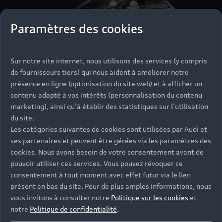
Paramètres des cookies
Sur notre site internet, nous utilisons des services (y compris
de fournisseurs tiers) qui nous aident à améliorer notre
présence en ligne (optimisation du site web) et à afficher un
Nouvelle Audi A6 Avant e-tron
contenu adapté à vos intérêts (personnalisation du contenu
marketing), ainsi qu’à établir des statistiques sur l’utilisation
Jusqu’à 732 km d’autonomie
du site.
Les catégories suivantes de cookies sont utilisées par Audi et
Découvrir
ses partenaires et peuvent être gérées via les paramètres des
Réserver un essai
cookies. Nous avons besoin de votre consentement avant de
pouvoir utiliser ces services. Vous pouvez révoquer ce
consentement à tout moment avec effet futur via le lien
présent en bas du site. Pour de plus amples informations, nous
vous invitons à consulter notre
Politique sur les cookies
et
notre
Politique de confidentialité
.