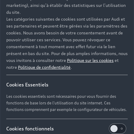
- Assistance 24/7 en France et en Europe
marketing), ainsi qu’à établir des statistiques sur l’utilisation
-
Découvrez également toutes nos offres d’entretien
, à
du site.
partir de 19€/mois
Les catégories suivantes de cookies sont utilisées par Audi et
ses partenaires et peuvent être gérées via les paramètres des
cookies. Nous avons besoin de votre consentement avant de
pouvoir utiliser ces services. Vous pouvez révoquer ce
consentement à tout moment avec effet futur via le lien
présent en bas du site. Pour de plus amples informations, nous
Les réponses à vos
vous invitons à consulter notre
Politique sur les cookies
et
questions
notre
Politique de confidentialité
.
Découvrez les réponses à vos diverses questions
Cookies Essentiels
autour de l'achat de véhicules d’occasion
immédiatement disponibles avec Audi.
Les cookies essentiels sont nécessaires pour vous fournir des
fonctions de base lors de l'utilisation du site internet. Ces
fonctions comprennent par exemple le configurateur de véhicules.
Cookies fonctionnels