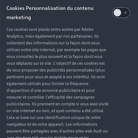
Audi d’occasion
Cookies Personnalisation du contenu
marketing
Quels sont les avantages d’acheter une Audi
Ces cookies sont placés entre autres par Adobe
d’occasion ?
Analytics, mais également par nos partenaires. Ils
collectent des informations sur la façon dont vous
utilisez notre site internet, par exemple les pages que
Quelle est la garantie d’une Audi Occasion :plus ?
vous consultez le plus souvent et la façon dont vous
vous déplacez sur le site. L'objectif de ces cookies est
Combien de points de contrôle sont effectués sur
de vous proposer des publicités personnalisées (plus
une Audi d’occasion ?
pertinent pour vous et adapté à vos intérêts). Ils sont
également utilisés pour limiter la fréquence
Quelle assistance est incluse avec une Audi
d'apparition d'une annonce publicitaire et pour
Occasion :plus ?
mesurer et contrôler l'efficacité des campagnes
publicitaires. Ils prennent en compte si vous avez visité
un site internet ou non, et quel contenu a été utilisé.
Quelle démarche faire quand on achète une
Cela se base sur une identification unique de votre
voiture d’occasion ?
navigateur et de votre appareil. Les informations
peuvent être partagées avec d'autres sites web Audi ou
Comment connaître l’historique d’une Audi
avec des tiers tels que les distributeurs et les