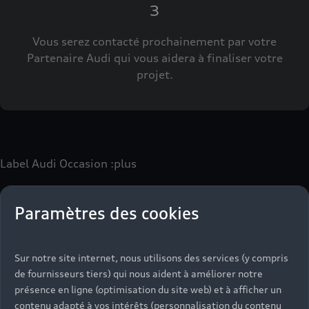
3
Vous serez contacté prochainement par votre
Partenaire Audi qui vous aidera à finaliser votre
projet.
Label Audi Occasion
:plus
Paramètres des cookies
Le label Audi Occasion
:plus
vous permet d’acquérir un
véhicule d’occasion avec les mêmes avantages que les
véhicules neufs :
Sur notre site internet, nous utilisons des services (y compris
- Jusqu'à 130 points de contrôle spécifiques à chaque
de fournisseurs tiers) qui nous aident à améliorer notre
motorisation
présence en ligne (optimisation du site web) et à afficher un
- Garantie jusqu’à 24 mois et kilométrage illimité
contenu adapté à vos intérêts (personnalisation du contenu