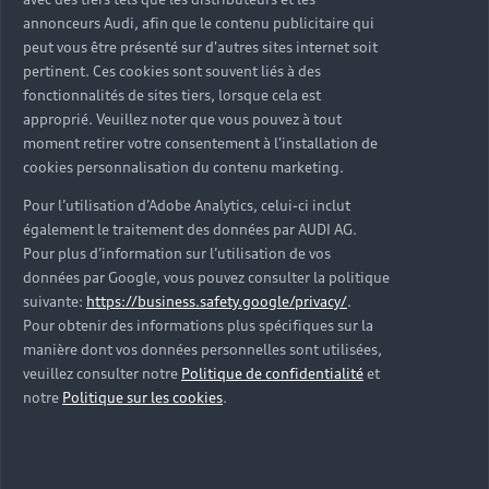
d’occasion ?
annonceurs Audi, afin que le contenu publicitaire qui
peut vous être présenté sur d'autres sites internet soit
pertinent. Ces cookies sont souvent liés à des
Qu’est-ce que le code VIN et où le trouver ?
fonctionnalités de sites tiers, lorsque cela est
approprié. Veuillez noter que vous pouvez à tout
Quels équipements de série retrouve-t-on sur une
moment retirer votre consentement à l'installation de
Audi d’occasion ?
cookies personnalisation du contenu marketing.
Pour l’utilisation d’Adobe Analytics, celui-ci inclut
Peut-on acheter une Audi hybride rechargeable
également le traitement des données par AUDI AG.
d’occasion ?
Pour plus d’information sur l’utilisation de vos
données par Google, vous pouvez consulter la politique
Peut-on acheter une Audi électrique d’occasion ?
suivante:
https://business.safety.google/privacy/
.
Pour obtenir des informations plus spécifiques sur la
manière dont vos données personnelles sont utilisées,
Quelle est la garantie de la batterie sur une Audi
veuillez consulter notre
Politique de confidentialité
et
e-tron d’occasion ?
notre
Politique sur les cookies
.
Une Audi d’occasion est-elle adaptée aux Zones à
Faibles Émissions (ZFE) ?