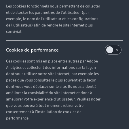
Découvrez toutes les catégories d’Audi d’occasion
Les cookies fonctionnels nous permettent de collecter
et de stocker les paramètres de l'utilisateur (par
exemple, le nom de l'utilisateur et les configurations
Découvrez toutes les catégories d’Audi d’occasion
de l'utilisateur) afin de rendre le site internet plus
convivial.
Découvrez tous les modèles Audi d’occasion
Cookies de performance
Découvrez les déclinaisons sportives S et RS
d’occasion
Ces cookies sont mis en place entre autres par Adobe
Analytics et collectent des informations sur la façon
Trouvez votre Partenaire Audi près de chez vous
dont vous utilisez notre site internet, par exemple les
pages que vous consultez le plus souvent et la façon
dont vous vous déplacez sur le site. Ils nous aident à
Trouvez votre Audi d’occasion par modèle et par
améliorer la convivialité du site internet et donc à
ville
améliorer votre expérience d'utilisateur. Veuillez noter
que vous pouvez à tout moment retirer votre
consentement à l'installation de cookies de
performance.
Questions fréquentes sur les