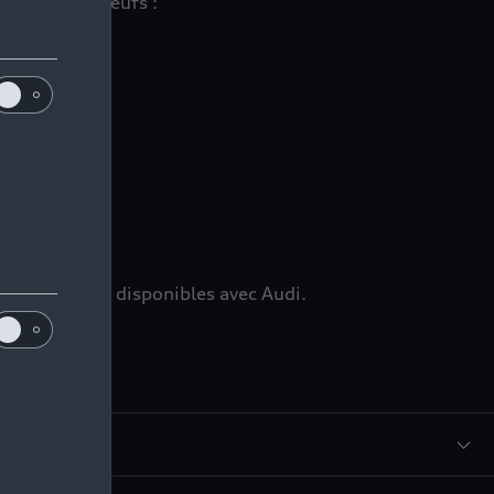
 véhicules neufs :
ns
mmédiatement disponibles avec Audi.