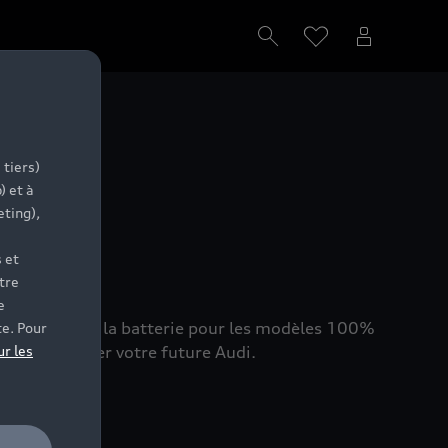
ion
 tiers)
) et à
eting),
 et
tre
e
at de santé de la batterie pour les modèles 100%
te. Pour
hat et trouver votre future Audi.
ur les