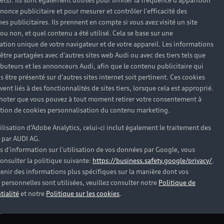
rêts). Ils sont également utilisés pour limiter la fréquence d'apparition
nonce publicitaire et pour mesurer et contrôler l'efficacité des
s publicitaires. Ils prennent en compte si vous avez visité un site
 ou non, et quel contenu a été utilisé. Cela se base sur une
cation unique de votre navigateur et de votre appareil. Les informations
être partagées avec d'autres sites web Audi ou avec des tiers tels que
ributeurs et les annonceurs Audi, afin que le contenu publicitaire qui
s être présenté sur d'autres sites internet soit pertinent. Ces cookies
ent liés à des fonctionnalités de sites tiers, lorsque cela est approprié.
 noter que vous pouvez à tout moment retirer votre consentement à
lation de cookies personnalisation du contenu marketing.
tilisation d’Adobe Analytics, celui-ci inclut également le traitement des
 par AUDI AG.
s d’information sur l’utilisation de vos données par Google, vous
onsulter la politique suivante:
https://business.safety.google/privacy/
.
es Audi d’occasion
enir des informations plus spécifiques sur la manière dont vos
personnelles sont utilisées, veuillez consulter notre
Politique de
tialité
et notre
Politique sur les cookies
.
?