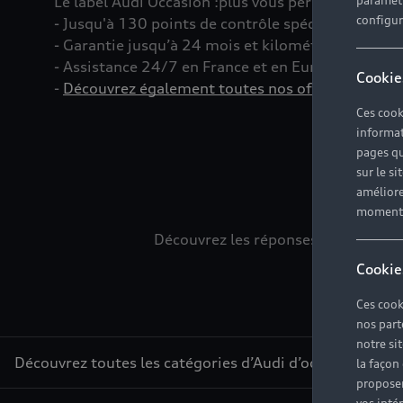
Le label Audi Occasion
:plus
vous permet d’acquéri
paramètr
configura
- Jusqu'à 130 points de contrôle spécifiques à c
- Garantie jusqu’à 24 mois et kilométrage illimité
- Assistance 24/7 en France et en Europe
Cookie
-
Découvrez également toutes nos offres d’entret
Ces cook
informat
pages qu
sur le si
L
améliore
moment r
Découvrez les réponses à vos diver
Cookie
Ces cook
nos part
notre si
Découvrez toutes les catégories d’Audi d’occasion
la façon
proposer