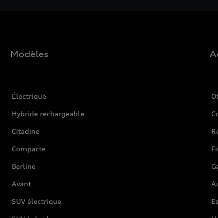
Modèles
A
Électrique
O
Hybride rechargeable
C
Citadine
Ré
Compacte
F
Berline
G
Avant
Au
SUV électrique
Es