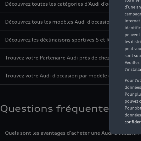
vos inté
Découvrez toutes les catégories d’Audi d’occasion
d'une an
campagne
internet
Découvrez tous les modèles Audi d’occasion
identifi
peuvent 
Découvrez les déclinaisons sportives S et RS d’occasion
les dist
peut vou
sont souv
Trouvez votre Partenaire Audi près de chez vous
Veuillez
l'instal
Trouvez votre Audi d’occasion par modèle et par ville
Pour l’u
données
Pour plu
pouvez c
Questions fréquentes sur l
Pour obt
données 
confiden
Quels sont les avantages d’acheter une Audi d’occasion 