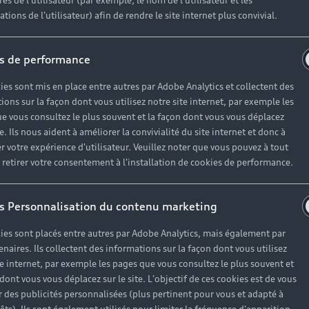
r un véhicule d’occasion avec les mêmes avantages que les
es de l'utilisateur (par exemple, le nom de l'utilisateur et les
tions de l'utilisateur) afin de rendre le site internet plus convivial.
haque motorisation
s de performance
ien
, à partir de 19€/mois
ies sont mis en place entre autres par Adobe Analytics et collectent des
ions sur la façon dont vous utilisez notre site internet, par exemple les
e vous consultez le plus souvent et la façon dont vous vous déplacez
te. Ils nous aident à améliorer la convivialité du site internet et donc à
es réponses à vos questio
r votre expérience d'utilisateur. Veuillez noter que vous pouvez à tout
etirer votre consentement à l'installation de cookies de performance.
ses questions autour de l'achat de véhicules d’occasion i
s Personnalisation du contenu marketing
ies sont placés entre autres par Adobe Analytics, mais également par
enaires. Ils collectent des informations sur la façon dont vous utilisez
te internet, par exemple les pages que vous consultez le plus souvent et
 dont vous vous déplacez sur le site. L'objectif de ces cookies est de vous
 des publicités personnalisées (plus pertinent pour vous et adapté à