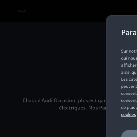
Para
Sélectionner un Partenaire
No
Sur notr
qui nous
affiche
ainsi qu
Les caté
peuvent
consent
Chaque Audi Occasion :plus est garantie 24 mois
consent
électriques. Nos Partenaires son
de plus
cookies