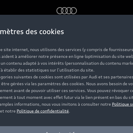
Audi
mètres des cookies
s Audi d'occas
e site internet, nous utilisons des services (y compris de fournisseurs
 aident à améliorer notre présence en ligne (optimisation du site web
r un contenu adapté à vos intérêts (personnalisation du contenu mark
labellisées
’à établir des statistiques sur l’utilisation du site.
gories suivantes de cookies sont utilisées par Audi et ses partenaires
 être gérées via les paramètres des cookies. Nous avons besoin de vo
ement avant de pouvoir utiliser ces services. Vous pouvez révoquer c
 et vérifiée sur jusqu'à 130 points de contrôle, dont l'ét
ement à tout moment avec effet futur via le lien présent en bas du si
t disponibles et vous accompagnent pour votre projet d'ac
 amples informations, nous vous invitons à consulter notre
Politique s
et notre
Politique de confidentialité
.
Contacter un Partenaire