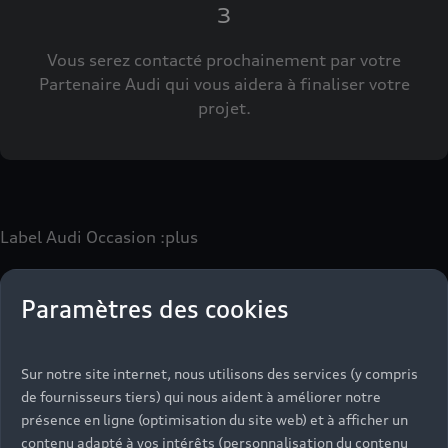
3
Vous serez contacté prochainement par votre
Partenaire Audi qui vous aidera à finaliser votre
projet.
Label Audi Occasion
:plus
Paramètres des cookies
Le label Audi Occasion
:plus
vous permet d’acquérir un
véhicule d’occasion avec les mêmes avantages que les
véhicules neufs :
Sur notre site internet, nous utilisons des services (y compris
- Jusqu'à 130 points de contrôle spécifiques à chaque
de fournisseurs tiers) qui nous aident à améliorer notre
motorisation
présence en ligne (optimisation du site web) et à afficher un
- Garantie jusqu’à 24 mois et kilométrage illimité
contenu adapté à vos intérêts (personnalisation du contenu