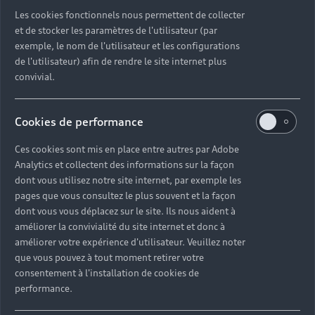
Découvrez toutes les catégories d’Audi d’occasion
Les cookies fonctionnels nous permettent de collecter
et de stocker les paramètres de l'utilisateur (par
exemple, le nom de l'utilisateur et les configurations
Découvrez toutes les catégories d’Audi d’occasion
de l'utilisateur) afin de rendre le site internet plus
convivial.
Découvrez tous les modèles Audi d’occasion
Cookies de performance
Découvrez les déclinaisons sportives S et RS
d’occasion
Ces cookies sont mis en place entre autres par Adobe
Analytics et collectent des informations sur la façon
Trouvez votre Partenaire Audi près de chez vous
dont vous utilisez notre site internet, par exemple les
pages que vous consultez le plus souvent et la façon
dont vous vous déplacez sur le site. Ils nous aident à
Trouvez votre Audi d’occasion par modèle et par
améliorer la convivialité du site internet et donc à
ville
améliorer votre expérience d'utilisateur. Veuillez noter
que vous pouvez à tout moment retirer votre
consentement à l'installation de cookies de
performance.
Questions fréquentes sur les