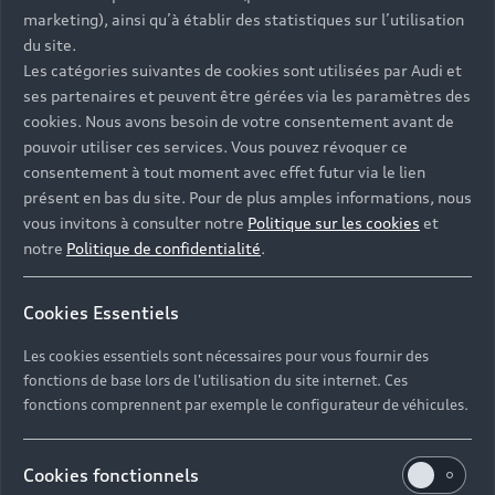
- Assistance 24/7 en France et en Europe
marketing), ainsi qu’à établir des statistiques sur l’utilisation
-
Découvrez également toutes nos offres d’entretien
, à
du site.
partir de 19€/mois
Les catégories suivantes de cookies sont utilisées par Audi et
ses partenaires et peuvent être gérées via les paramètres des
cookies. Nous avons besoin de votre consentement avant de
pouvoir utiliser ces services. Vous pouvez révoquer ce
consentement à tout moment avec effet futur via le lien
présent en bas du site. Pour de plus amples informations, nous
Les réponses à vos
vous invitons à consulter notre
Politique sur les cookies
et
questions
notre
Politique de confidentialité
.
Découvrez les réponses à vos diverses questions
Cookies Essentiels
autour de l'achat de véhicules d’occasion
immédiatement disponibles avec Audi.
Les cookies essentiels sont nécessaires pour vous fournir des
fonctions de base lors de l'utilisation du site internet. Ces
fonctions comprennent par exemple le configurateur de véhicules.
Cookies fonctionnels