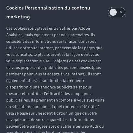
Audi d’occasion
Cookies Personnalisation du contenu
marketing
Quels sont les avantages d’acheter une Audi
Ces cookies sont placés entre autres par Adobe
d’occasion ?
Analytics, mais également par nos partenaires. Ils
collectent des informations sur la façon dont vous
utilisez notre site internet, par exemple les pages que
Quelle est la garantie d’une Audi Occasion :plus ?
vous consultez le plus souvent et la façon dont vous
vous déplacez sur le site. L'objectif de ces cookies est
Combien de points de contrôle sont effectués sur
de vous proposer des publicités personnalisées (plus
une Audi d’occasion ?
pertinent pour vous et adapté à vos intérêts). Ils sont
également utilisés pour limiter la fréquence
Quelle assistance est incluse avec une Audi
d'apparition d'une annonce publicitaire et pour
Occasion :plus ?
mesurer et contrôler l'efficacité des campagnes
publicitaires. Ils prennent en compte si vous avez visité
un site internet ou non, et quel contenu a été utilisé.
Quelle démarche faire quand on achète une
Cela se base sur une identification unique de votre
voiture d’occasion ?
navigateur et de votre appareil. Les informations
peuvent être partagées avec d'autres sites web Audi ou
Comment connaître l’historique d’une Audi
avec des tiers tels que les distributeurs et les