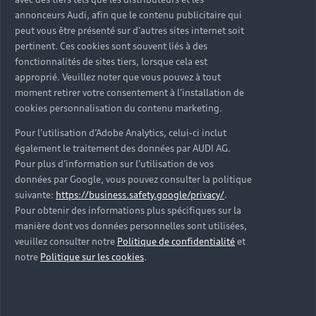
d’occasion ?
annonceurs Audi, afin que le contenu publicitaire qui
peut vous être présenté sur d'autres sites internet soit
pertinent. Ces cookies sont souvent liés à des
Qu’est-ce que le code VIN et où le trouver ?
fonctionnalités de sites tiers, lorsque cela est
approprié. Veuillez noter que vous pouvez à tout
Quels équipements de série retrouve-t-on sur une
moment retirer votre consentement à l'installation de
Audi d’occasion ?
cookies personnalisation du contenu marketing.
Pour l’utilisation d’Adobe Analytics, celui-ci inclut
Peut-on acheter une Audi hybride rechargeable
également le traitement des données par AUDI AG.
d’occasion ?
Pour plus d’information sur l’utilisation de vos
données par Google, vous pouvez consulter la politique
Peut-on acheter une Audi électrique d’occasion ?
suivante:
https://business.safety.google/privacy/
.
Pour obtenir des informations plus spécifiques sur la
manière dont vos données personnelles sont utilisées,
Quelle est la garantie de la batterie sur une Audi
veuillez consulter notre
Politique de confidentialité
et
e-tron d’occasion ?
notre
Politique sur les cookies
.
Une Audi d’occasion est-elle adaptée aux Zones à
Faibles Émissions (ZFE) ?