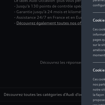
Le label Audi Occasion
:plus
vous permet d’acquéri
paramètr
configura
- Jusqu'à 130 points de contrôle spécifiques à c
- Garantie jusqu’à 24 mois et kilométrage illimité
- Assistance 24/7 en France et en Europe
Cookie
-
Découvrez également toutes nos offres d’entret
Ces cook
informat
pages qu
sur le si
L
améliore
moment r
Découvrez les réponses à vos diver
Cookie
Ces cook
nos part
notre si
Découvrez toutes les catégories d’Audi d’occasion
la façon
proposer