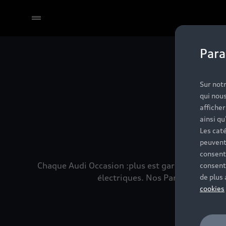
Para
Sélectionner un Partenaire
No
Sur notr
qui nous
affiche
ainsi qu
Les caté
peuvent
consent
Chaque Audi Occasion :plus est garantie 24 mois
consent
électriques. Nos Partenaires son
de plus
cookies