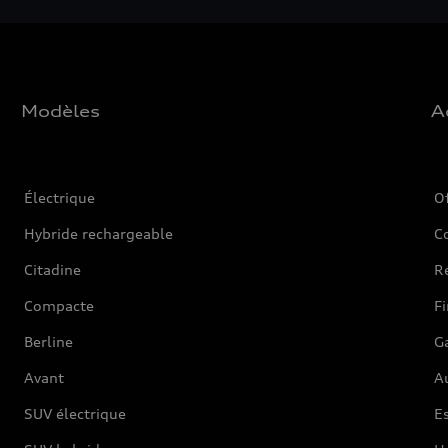
Modèles
A
Électrique
O
Hybride rechargeable
C
Citadine
Ré
Compacte
F
Berline
G
Avant
Au
SUV électrique
Es