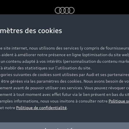
Audi
mètres des cookies
s Audi d'occas
e site internet, nous utilisons des services (y compris de fournisseurs
 aident à améliorer notre présence en ligne (optimisation du site web
r un contenu adapté à vos intérêts (personnalisation du contenu mark
labellisées
’à établir des statistiques sur l’utilisation du site.
gories suivantes de cookies sont utilisées par Audi et ses partenaires
 être gérées via les paramètres des cookies. Nous avons besoin de vo
ement avant de pouvoir utiliser ces services. Vous pouvez révoquer c
 et vérifiée sur jusqu'à 130 points de contrôle, dont l'ét
ement à tout moment avec effet futur via le lien présent en bas du si
t disponibles et vous accompagnent pour votre projet d'ac
 amples informations, nous vous invitons à consulter notre
Politique s
et notre
Politique de confidentialité
.
Contacter un Partenaire