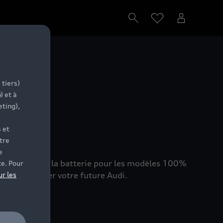
ion
 tiers)
) et à
eting),
 et
tre
e
at de santé de la batterie pour les modèles 100%
te. Pour
hat et trouver votre future Audi.
ur les