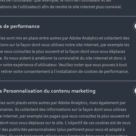
r un véhicule d’occasion avec les mêmes avantages que les
es de l'utilisateur (par exemple, le nom de l'utilisateur et les
tions de l'utilisateur) afin de rendre le site internet plus convivial.
haque motorisation
s de performance
ien
, à partir de 19€/mois
ies sont mis en place entre autres par Adobe Analytics et collectent des
ions sur la façon dont vous utilisez notre site internet, par exemple les
e vous consultez le plus souvent et la façon dont vous vous déplacez
te. Ils nous aident à améliorer la convivialité du site internet et donc à
es réponses à vos questio
r votre expérience d'utilisateur. Veuillez noter que vous pouvez à tout
etirer votre consentement à l'installation de cookies de performance.
ses questions autour de l'achat de véhicules d’occasion i
s Personnalisation du contenu marketing
ies sont placés entre autres par Adobe Analytics, mais également par
enaires. Ils collectent des informations sur la façon dont vous utilisez
te internet, par exemple les pages que vous consultez le plus souvent et
 dont vous vous déplacez sur le site. L'objectif de ces cookies est de vous
 des publicités personnalisées (plus pertinent pour vous et adapté à