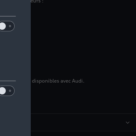
 véhicules neufs :
ns
mmédiatement disponibles avec Audi.