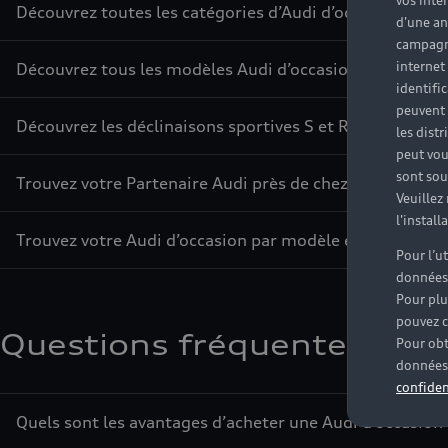
vos inté
Découvrez toutes les catégories d’Audi d’occasion
d'une an
campagne
internet
Découvrez tous les modèles Audi d’occasion
identifi
peuvent 
Découvrez les déclinaisons sportives S et RS d’occasion
les dist
peut vou
sont souv
Trouvez votre Partenaire Audi près de chez vous
Veuillez
l'instal
Trouvez votre Audi d’occasion par modèle et par ville
Pour l’u
données
Pour plu
pouvez c
Questions fréquentes sur l
Pour obt
données 
confiden
Quels sont les avantages d’acheter une Audi d’occasion 