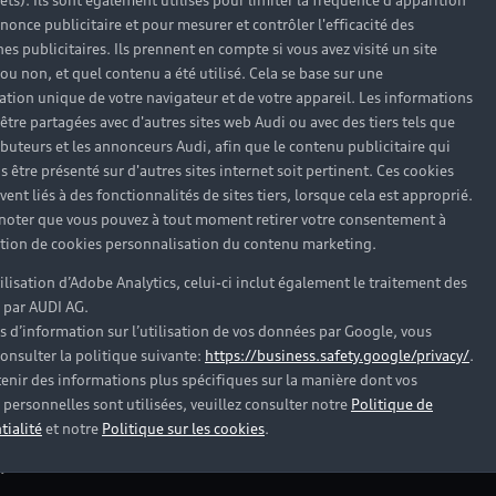
rêts). Ils sont également utilisés pour limiter la fréquence d'apparition
nonce publicitaire et pour mesurer et contrôler l'efficacité des
s publicitaires. Ils prennent en compte si vous avez visité un site
 ou non, et quel contenu a été utilisé. Cela se base sur une
cation unique de votre navigateur et de votre appareil. Les informations
être partagées avec d'autres sites web Audi ou avec des tiers tels que
ributeurs et les annonceurs Audi, afin que le contenu publicitaire qui
s être présenté sur d'autres sites internet soit pertinent. Ces cookies
ent liés à des fonctionnalités de sites tiers, lorsque cela est approprié.
 noter que vous pouvez à tout moment retirer votre consentement à
lation de cookies personnalisation du contenu marketing.
tilisation d’Adobe Analytics, celui-ci inclut également le traitement des
 par AUDI AG.
s d’information sur l’utilisation de vos données par Google, vous
onsulter la politique suivante:
https://business.safety.google/privacy/
.
es Audi d’occasion
enir des informations plus spécifiques sur la manière dont vos
personnelles sont utilisées, veuillez consulter notre
Politique de
tialité
et notre
Politique sur les cookies
.
?