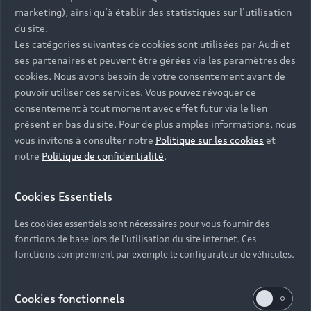
- Assistance 24/7 en France et en Europe
marketing), ainsi qu’à établir des statistiques sur l’utilisation
-
Découvrez également toutes nos offres d’entretien
, à
du site.
partir de 19€/mois
Les catégories suivantes de cookies sont utilisées par Audi et
ses partenaires et peuvent être gérées via les paramètres des
cookies. Nous avons besoin de votre consentement avant de
pouvoir utiliser ces services. Vous pouvez révoquer ce
consentement à tout moment avec effet futur via le lien
présent en bas du site. Pour de plus amples informations, nous
Les réponses à vos
vous invitons à consulter notre
Politique sur les cookies
et
questions
notre
Politique de confidentialité
.
Découvrez les réponses à vos diverses questions
Cookies Essentiels
autour de l'achat de véhicules d’occasion
immédiatement disponibles avec Audi.
Les cookies essentiels sont nécessaires pour vous fournir des
fonctions de base lors de l'utilisation du site internet. Ces
fonctions comprennent par exemple le configurateur de véhicules.
Cookies fonctionnels