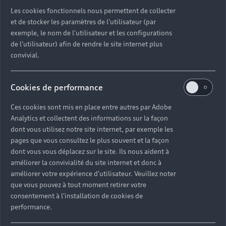
Découvrez toutes les catégories d’Audi d’occasion
Les cookies fonctionnels nous permettent de collecter
et de stocker les paramètres de l'utilisateur (par
exemple, le nom de l'utilisateur et les configurations
Découvrez toutes les catégories d’Audi d’occasion
de l'utilisateur) afin de rendre le site internet plus
convivial.
Découvrez tous les modèles Audi d’occasion
Cookies de performance
Découvrez les déclinaisons sportives S et RS
d’occasion
Ces cookies sont mis en place entre autres par Adobe
Analytics et collectent des informations sur la façon
Trouvez votre Partenaire Audi près de chez vous
dont vous utilisez notre site internet, par exemple les
pages que vous consultez le plus souvent et la façon
dont vous vous déplacez sur le site. Ils nous aident à
Trouvez votre Audi d’occasion par modèle et par
améliorer la convivialité du site internet et donc à
ville
améliorer votre expérience d'utilisateur. Veuillez noter
que vous pouvez à tout moment retirer votre
consentement à l'installation de cookies de
performance.
Questions fréquentes sur les