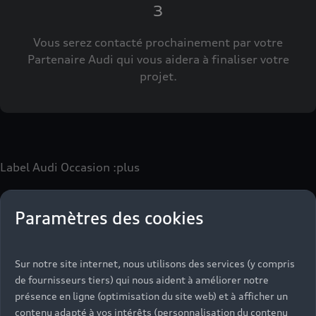
3
Vous serez contacté prochainement par votre
Partenaire Audi qui vous aidera à finaliser votre
projet.
Label Audi Occasion
:plus
Paramètres des cookies
Le label Audi Occasion
:plus
vous permet d’acquérir un
véhicule d’occasion avec les mêmes avantages que les
véhicules neufs :
Sur notre site internet, nous utilisons des services (y compris
- Jusqu'à 130 points de contrôle spécifiques à chaque
de fournisseurs tiers) qui nous aident à améliorer notre
motorisation
présence en ligne (optimisation du site web) et à afficher un
- Garantie jusqu’à 24 mois et kilométrage illimité
contenu adapté à vos intérêts (personnalisation du contenu