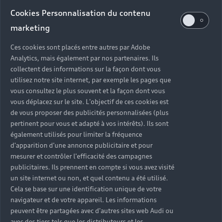
Audi d’occasion
Cookies Personnalisation du contenu
marketing
Quels sont les avantages d’acheter une Audi
Ces cookies sont placés entre autres par Adobe
d’occasion ?
Analytics, mais également par nos partenaires. Ils
collectent des informations sur la façon dont vous
utilisez notre site internet, par exemple les pages que
Quelle est la garantie d’une Audi Occasion :plus ?
vous consultez le plus souvent et la façon dont vous
vous déplacez sur le site. L'objectif de ces cookies est
Combien de points de contrôle sont effectués sur
de vous proposer des publicités personnalisées (plus
une Audi d’occasion ?
pertinent pour vous et adapté à vos intérêts). Ils sont
également utilisés pour limiter la fréquence
Quelle assistance est incluse avec une Audi
d'apparition d'une annonce publicitaire et pour
Occasion :plus ?
mesurer et contrôler l'efficacité des campagnes
publicitaires. Ils prennent en compte si vous avez visité
un site internet ou non, et quel contenu a été utilisé.
Quelle démarche faire quand on achète une
Cela se base sur une identification unique de votre
voiture d’occasion ?
navigateur et de votre appareil. Les informations
peuvent être partagées avec d'autres sites web Audi ou
Comment connaître l’historique d’une Audi
avec des tiers tels que les distributeurs et les