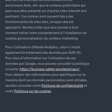
d’occasion ?
annonceurs Audi, afin que le contenu publicitaire qui
peut vous être présenté sur d'autres sites internet soit
pertinent. Ces cookies sont souvent liés à des
Qu’est-ce que le code VIN et où le trouver ?
fonctionnalités de sites tiers, lorsque cela est
approprié. Veuillez noter que vous pouvez à tout
Quels équipements de série retrouve-t-on sur une
moment retirer votre consentement à l'installation de
Audi d’occasion ?
cookies personnalisation du contenu marketing.
Pour l’utilisation d’Adobe Analytics, celui-ci inclut
Peut-on acheter une Audi hybride rechargeable
également le traitement des données par AUDI AG.
d’occasion ?
Pour plus d’information sur l’utilisation de vos
données par Google, vous pouvez consulter la politique
Peut-on acheter une Audi électrique d’occasion ?
suivante:
https://business.safety.google/privacy/
.
Pour obtenir des informations plus spécifiques sur la
manière dont vos données personnelles sont utilisées,
Quelle est la garantie de la batterie sur une Audi
veuillez consulter notre
Politique de confidentialité
et
e-tron d’occasion ?
notre
Politique sur les cookies
.
Une Audi d’occasion est-elle adaptée aux Zones à
Faibles Émissions (ZFE) ?