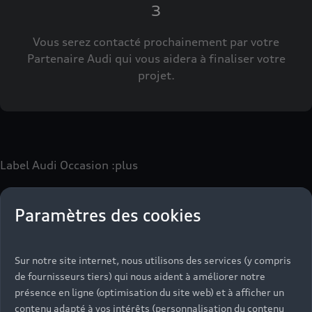
3
Vous serez contacté prochainement par votre
Partenaire Audi qui vous aidera à finaliser votre
projet.
Label Audi Occasion
:plus
Paramètres des cookies
Le label Audi Occasion
:plus
vous permet d’acquérir un
véhicule d’occasion avec les mêmes avantages que les
véhicules neufs :
Sur notre site internet, nous utilisons des services (y compris
- Jusqu'à 130 points de contrôle spécifiques à chaque
de fournisseurs tiers) qui nous aident à améliorer notre
motorisation
présence en ligne (optimisation du site web) et à afficher un
- Garantie jusqu’à 24 mois et kilométrage illimité
contenu adapté à vos intérêts (personnalisation du contenu