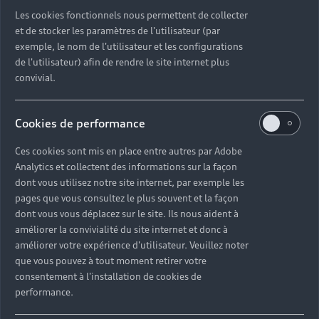
Découvrez toutes les catégories d’Audi d’occasion
Les cookies fonctionnels nous permettent de collecter
et de stocker les paramètres de l'utilisateur (par
exemple, le nom de l'utilisateur et les configurations
Découvrez toutes les catégories d’Audi d’occasion
de l'utilisateur) afin de rendre le site internet plus
convivial.
Découvrez tous les modèles Audi d’occasion
Cookies de performance
Découvrez les déclinaisons sportives S et RS
d’occasion
Ces cookies sont mis en place entre autres par Adobe
Analytics et collectent des informations sur la façon
Trouvez votre Partenaire Audi près de chez vous
dont vous utilisez notre site internet, par exemple les
pages que vous consultez le plus souvent et la façon
dont vous vous déplacez sur le site. Ils nous aident à
Trouvez votre Audi d’occasion par modèle et par
améliorer la convivialité du site internet et donc à
ville
améliorer votre expérience d'utilisateur. Veuillez noter
que vous pouvez à tout moment retirer votre
consentement à l'installation de cookies de
performance.
Questions fréquentes sur les