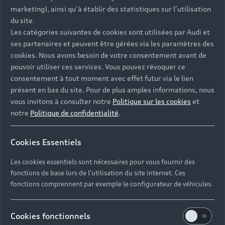
- Assistance 24/7 en France et en Europe
marketing), ainsi qu’à établir des statistiques sur l’utilisation
-
Découvrez également toutes nos offres d’entretien
, à
du site.
partir de 19€/mois
Les catégories suivantes de cookies sont utilisées par Audi et
ses partenaires et peuvent être gérées via les paramètres des
cookies. Nous avons besoin de votre consentement avant de
pouvoir utiliser ces services. Vous pouvez révoquer ce
consentement à tout moment avec effet futur via le lien
présent en bas du site. Pour de plus amples informations, nous
Les réponses à vos
vous invitons à consulter notre
Politique sur les cookies
et
questions
notre
Politique de confidentialité
.
Découvrez les réponses à vos diverses questions
Cookies Essentiels
autour de l'achat de véhicules d’occasion
immédiatement disponibles avec Audi.
Les cookies essentiels sont nécessaires pour vous fournir des
fonctions de base lors de l'utilisation du site internet. Ces
fonctions comprennent par exemple le configurateur de véhicules.
Cookies fonctionnels