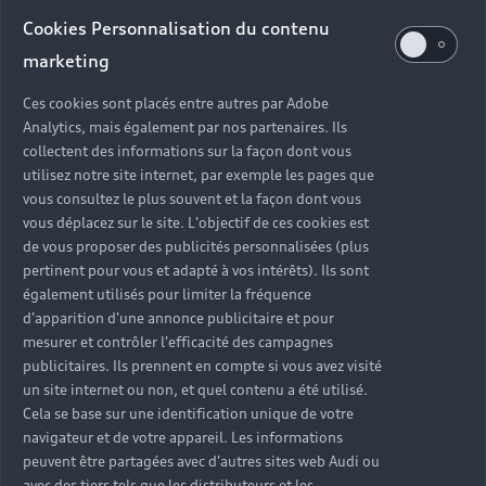
Audi d’occasion
Cookies Personnalisation du contenu
marketing
Quels sont les avantages d’acheter une Audi
Ces cookies sont placés entre autres par Adobe
d’occasion ?
Analytics, mais également par nos partenaires. Ils
collectent des informations sur la façon dont vous
utilisez notre site internet, par exemple les pages que
Quelle est la garantie d’une Audi Occasion :plus ?
vous consultez le plus souvent et la façon dont vous
vous déplacez sur le site. L'objectif de ces cookies est
Combien de points de contrôle sont effectués sur
de vous proposer des publicités personnalisées (plus
une Audi d’occasion ?
pertinent pour vous et adapté à vos intérêts). Ils sont
également utilisés pour limiter la fréquence
Quelle assistance est incluse avec une Audi
d'apparition d'une annonce publicitaire et pour
Occasion :plus ?
mesurer et contrôler l'efficacité des campagnes
publicitaires. Ils prennent en compte si vous avez visité
un site internet ou non, et quel contenu a été utilisé.
Quelle démarche faire quand on achète une
Cela se base sur une identification unique de votre
voiture d’occasion ?
navigateur et de votre appareil. Les informations
peuvent être partagées avec d'autres sites web Audi ou
Comment connaître l’historique d’une Audi
avec des tiers tels que les distributeurs et les