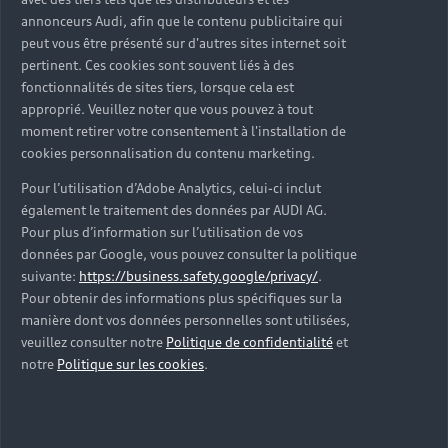
d’occasion ?
annonceurs Audi, afin que le contenu publicitaire qui
peut vous être présenté sur d'autres sites internet soit
pertinent. Ces cookies sont souvent liés à des
Qu’est-ce que le code VIN et où le trouver ?
fonctionnalités de sites tiers, lorsque cela est
approprié. Veuillez noter que vous pouvez à tout
Quels équipements de série retrouve-t-on sur une
moment retirer votre consentement à l'installation de
Audi d’occasion ?
cookies personnalisation du contenu marketing.
Pour l’utilisation d’Adobe Analytics, celui-ci inclut
Peut-on acheter une Audi hybride rechargeable
également le traitement des données par AUDI AG.
d’occasion ?
Pour plus d’information sur l’utilisation de vos
données par Google, vous pouvez consulter la politique
Peut-on acheter une Audi électrique d’occasion ?
suivante:
https://business.safety.google/privacy/
.
Pour obtenir des informations plus spécifiques sur la
manière dont vos données personnelles sont utilisées,
Quelle est la garantie de la batterie sur une Audi
veuillez consulter notre
Politique de confidentialité
et
e-tron d’occasion ?
notre
Politique sur les cookies
.
Une Audi d’occasion est-elle adaptée aux Zones à
Faibles Émissions (ZFE) ?