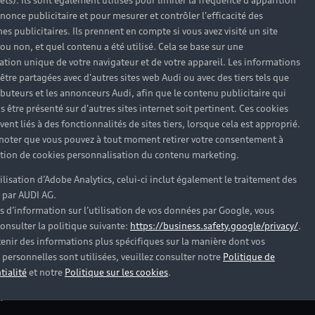
rêts). Ils sont également utilisés pour limiter la fréquence d'apparition
nonce publicitaire et pour mesurer et contrôler l'efficacité des
s publicitaires. Ils prennent en compte si vous avez visité un site
 ou non, et quel contenu a été utilisé. Cela se base sur une
cation unique de votre navigateur et de votre appareil. Les informations
être partagées avec d'autres sites web Audi ou avec des tiers tels que
ributeurs et les annonceurs Audi, afin que le contenu publicitaire qui
s être présenté sur d'autres sites internet soit pertinent. Ces cookies
ent liés à des fonctionnalités de sites tiers, lorsque cela est approprié.
 noter que vous pouvez à tout moment retirer votre consentement à
lation de cookies personnalisation du contenu marketing.
tilisation d’Adobe Analytics, celui-ci inclut également le traitement des
 par AUDI AG.
s d’information sur l’utilisation de vos données par Google, vous
onsulter la politique suivante:
https://business.safety.google/privacy/
.
es Audi d’occasion
enir des informations plus spécifiques sur la manière dont vos
personnelles sont utilisées, veuillez consulter notre
Politique de
tialité
et notre
Politique sur les cookies
.
?