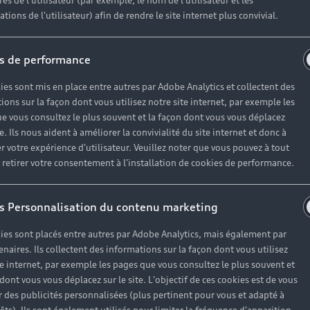
r un véhicule d’occasion avec les mêmes avantages que les
es de l'utilisateur (par exemple, le nom de l'utilisateur et les
tions de l'utilisateur) afin de rendre le site internet plus convivial.
haque motorisation
s de performance
ien
, à partir de 19€/mois
ies sont mis en place entre autres par Adobe Analytics et collectent des
ions sur la façon dont vous utilisez notre site internet, par exemple les
e vous consultez le plus souvent et la façon dont vous vous déplacez
te. Ils nous aident à améliorer la convivialité du site internet et donc à
es réponses à vos questio
r votre expérience d'utilisateur. Veuillez noter que vous pouvez à tout
etirer votre consentement à l'installation de cookies de performance.
ses questions autour de l'achat de véhicules d’occasion i
s Personnalisation du contenu marketing
ies sont placés entre autres par Adobe Analytics, mais également par
enaires. Ils collectent des informations sur la façon dont vous utilisez
te internet, par exemple les pages que vous consultez le plus souvent et
 dont vous vous déplacez sur le site. L'objectif de ces cookies est de vous
 des publicités personnalisées (plus pertinent pour vous et adapté à