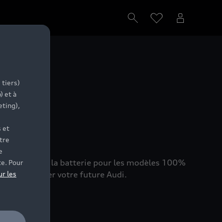
ion
 tiers)
) et à
eting),
 et
tre
e
at de santé de la batterie pour les modèles 100%
te. Pour
hat et trouver votre future Audi.
ur les