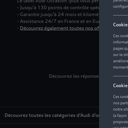
Le label Audi Occasion
:plus
vous permet d’acquéri
paramètr
configura
- Jusqu'à 130 points de contrôle spécifiques à c
- Garantie jusqu’à 24 mois et kilométrage illimité
- Assistance 24/7 en France et en Europe
Cookie
-
Découvrez également toutes nos offres d’entret
Ces cook
informat
pages qu
sur le si
L
améliore
moment r
Découvrez les réponses à vos diver
Cookie
Ces cook
nos part
notre si
Découvrez toutes les catégories d’Audi d’occasion
la façon
proposer