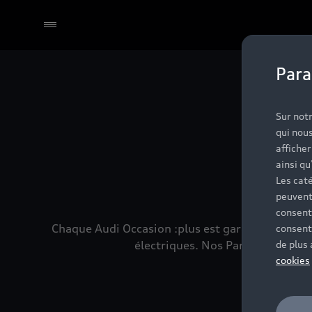
Para
Sélectionner un Partenaire
No
Sur notr
qui nous
affiche
ainsi qu
Les caté
peuvent
consent
Chaque Audi Occasion :plus est garantie 24 mois
consent
électriques. Nos Partenaires son
de plus
cookies