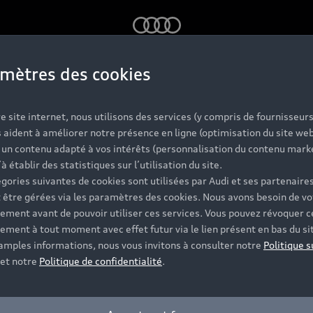
Audi
mètres des cookies
s Audi d'occas
e site internet, nous utilisons des services (y compris de fournisseurs
 aident à améliorer notre présence en ligne (optimisation du site web
r un contenu adapté à vos intérêts (personnalisation du contenu mark
labellisées
’à établir des statistiques sur l’utilisation du site.
gories suivantes de cookies sont utilisées par Audi et ses partenaires
 être gérées via les paramètres des cookies. Nous avons besoin de vo
ement avant de pouvoir utiliser ces services. Vous pouvez révoquer c
 et vérifiée sur jusqu'à 130 points de contrôle, dont l'ét
ement à tout moment avec effet futur via le lien présent en bas du si
t disponibles et vous accompagnent pour votre projet d'ac
 amples informations, nous vous invitons à consulter notre
Politique s
et notre
Politique de confidentialité
.
Contacter un Partenaire