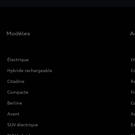
Modèles
A
Électrique
O
Hybride rechargeable
C
Citadine
Ré
Compacte
F
Berline
G
Avant
Au
SUV électrique
Es