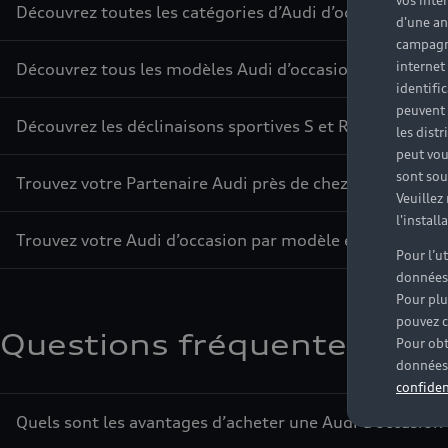
vos inté
Découvrez toutes les catégories d’Audi d’occasion
d'une an
campagne
internet
Découvrez tous les modèles Audi d’occasion
identifi
peuvent 
Découvrez les déclinaisons sportives S et RS d’occasion
les dist
peut vou
sont souv
Trouvez votre Partenaire Audi près de chez vous
Veuillez
l'instal
Trouvez votre Audi d’occasion par modèle et par ville
Pour l’u
données
Pour plu
pouvez c
Questions fréquentes sur l
Pour obt
données 
confiden
Quels sont les avantages d’acheter une Audi d’occasion 