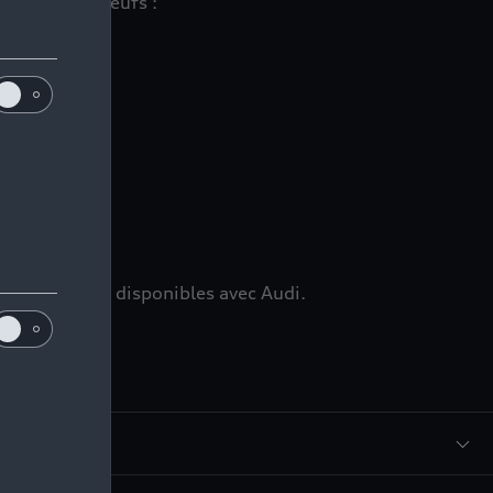
 véhicules neufs :
ns
mmédiatement disponibles avec Audi.