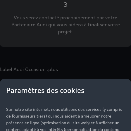
3
Vous serez contacté prochainement par votre
Partenaire Audi qui vous aidera à finaliser votre
projet.
Label Audi Occasion
:plus
Paramètres des cookies
Le label Audi Occasion
:plus
vous permet d’acquérir un
véhicule d’occasion avec les mêmes avantages que les
véhicules neufs :
Sur notre site internet, nous utilisons des services (y compris
- Jusqu'à 130 points de contrôle spécifiques à chaque
de fournisseurs tiers) qui nous aident à améliorer notre
motorisation
présence en ligne (optimisation du site web) et à afficher un
- Garantie jusqu’à 24 mois et kilométrage illimité
contenu adapté à vos intérêts (personnalisation du contenu