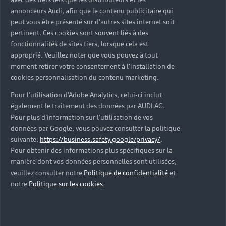
d’occasion ?
annonceurs Audi, afin que le contenu publicitaire qui
peut vous être présenté sur d'autres sites internet soit
pertinent. Ces cookies sont souvent liés à des
Qu’est-ce que le code VIN et où le trouver ?
fonctionnalités de sites tiers, lorsque cela est
approprié. Veuillez noter que vous pouvez à tout
Quels équipements de série retrouve-t-on sur une
moment retirer votre consentement à l'installation de
Audi d’occasion ?
cookies personnalisation du contenu marketing.
Pour l’utilisation d’Adobe Analytics, celui-ci inclut
Peut-on acheter une Audi hybride rechargeable
également le traitement des données par AUDI AG.
d’occasion ?
Pour plus d’information sur l’utilisation de vos
données par Google, vous pouvez consulter la politique
Peut-on acheter une Audi électrique d’occasion ?
suivante:
https://business.safety.google/privacy/
.
Pour obtenir des informations plus spécifiques sur la
manière dont vos données personnelles sont utilisées,
Quelle est la garantie de la batterie sur une Audi
veuillez consulter notre
Politique de confidentialité
et
e-tron d’occasion ?
notre
Politique sur les cookies
.
Une Audi d’occasion est-elle adaptée aux Zones à
Faibles Émissions (ZFE) ?