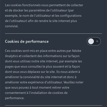
Découvrez toutes les catégories d’Audi d’occasion
Les cookies fonctionnels nous permettent de collecter
et de stocker les paramètres de l'utilisateur (par
exemple, le nom de l'utilisateur et les configurations
Découvrez toutes les catégories d’Audi d’occasion
de l'utilisateur) afin de rendre le site internet plus
convivial.
Découvrez tous les modèles Audi d’occasion
Cookies de performance
Découvrez les déclinaisons sportives S et RS
d’occasion
Ces cookies sont mis en place entre autres par Adobe
Analytics et collectent des informations sur la façon
Trouvez votre Partenaire Audi près de chez vous
dont vous utilisez notre site internet, par exemple les
pages que vous consultez le plus souvent et la façon
dont vous vous déplacez sur le site. Ils nous aident à
Trouvez votre Audi d’occasion par modèle et par
améliorer la convivialité du site internet et donc à
ville
améliorer votre expérience d'utilisateur. Veuillez noter
que vous pouvez à tout moment retirer votre
consentement à l'installation de cookies de
performance.
Questions fréquentes sur les