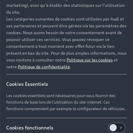
- Assistance 24/7 en France et en Europe
marketing), ainsi qu’à établir des statistiques sur l’utilisation
-
Découvrez également toutes nos offres d’entretien
, à
du site.
partir de 19€/mois
Les catégories suivantes de cookies sont utilisées par Audi et
ses partenaires et peuvent être gérées via les paramètres des
cookies. Nous avons besoin de votre consentement avant de
pouvoir utiliser ces services. Vous pouvez révoquer ce
consentement à tout moment avec effet futur via le lien
présent en bas du site. Pour de plus amples informations, nous
Les réponses à vos
vous invitons à consulter notre
Politique sur les cookies
et
questions
notre
Politique de confidentialité
.
Découvrez les réponses à vos diverses questions
Cookies Essentiels
autour de l'achat de véhicules d’occasion
immédiatement disponibles avec Audi.
Les cookies essentiels sont nécessaires pour vous fournir des
fonctions de base lors de l'utilisation du site internet. Ces
fonctions comprennent par exemple le configurateur de véhicules.
Cookies fonctionnels