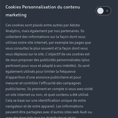
Audi d’occasion
Cookies Personnalisation du contenu
marketing
Quels sont les avantages d’acheter une Audi
Ces cookies sont placés entre autres par Adobe
d’occasion ?
Analytics, mais également par nos partenaires. Ils
collectent des informations sur la façon dont vous
utilisez notre site internet, par exemple les pages que
Quelle est la garantie d’une Audi Occasion :plus ?
vous consultez le plus souvent et la façon dont vous
vous déplacez sur le site. L'objectif de ces cookies est
Combien de points de contrôle sont effectués sur
de vous proposer des publicités personnalisées (plus
une Audi d’occasion ?
pertinent pour vous et adapté à vos intérêts). Ils sont
également utilisés pour limiter la fréquence
Quelle assistance est incluse avec une Audi
d'apparition d'une annonce publicitaire et pour
Occasion :plus ?
mesurer et contrôler l'efficacité des campagnes
publicitaires. Ils prennent en compte si vous avez visité
un site internet ou non, et quel contenu a été utilisé.
Quelle démarche faire quand on achète une
Cela se base sur une identification unique de votre
voiture d’occasion ?
navigateur et de votre appareil. Les informations
peuvent être partagées avec d'autres sites web Audi ou
Comment connaître l’historique d’une Audi
avec des tiers tels que les distributeurs et les