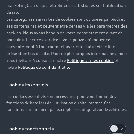
- Assistance 24/7 en France et en Europe
marketing), ainsi qu’à établir des statistiques sur l’utilisation
-
Découvrez également toutes nos offres d’entretien
, à
du site.
partir de 19€/mois
Les catégories suivantes de cookies sont utilisées par Audi et
ses partenaires et peuvent être gérées via les paramètres des
cookies. Nous avons besoin de votre consentement avant de
pouvoir utiliser ces services. Vous pouvez révoquer ce
consentement à tout moment avec effet futur via le lien
présent en bas du site. Pour de plus amples informations, nous
Les réponses à vos
vous invitons à consulter notre
Politique sur les cookies
et
questions
notre
Politique de confidentialité
.
Découvrez les réponses à vos diverses questions
Cookies Essentiels
autour de l'achat de véhicules d’occasion
immédiatement disponibles avec Audi.
Les cookies essentiels sont nécessaires pour vous fournir des
fonctions de base lors de l'utilisation du site internet. Ces
fonctions comprennent par exemple le configurateur de véhicules.
Cookies fonctionnels