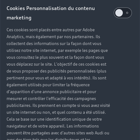
Audi d’occasion
Cookies Personnalisation du contenu
marketing
Quels sont les avantages d’acheter une Audi
Ces cookies sont placés entre autres par Adobe
d’occasion ?
Analytics, mais également par nos partenaires. Ils
collectent des informations sur la façon dont vous
utilisez notre site internet, par exemple les pages que
Quelle est la garantie d’une Audi Occasion :plus ?
vous consultez le plus souvent et la façon dont vous
vous déplacez sur le site. L'objectif de ces cookies est
Combien de points de contrôle sont effectués sur
de vous proposer des publicités personnalisées (plus
une Audi d’occasion ?
pertinent pour vous et adapté à vos intérêts). Ils sont
également utilisés pour limiter la fréquence
Quelle assistance est incluse avec une Audi
d'apparition d'une annonce publicitaire et pour
Occasion :plus ?
mesurer et contrôler l'efficacité des campagnes
publicitaires. Ils prennent en compte si vous avez visité
un site internet ou non, et quel contenu a été utilisé.
Quelle démarche faire quand on achète une
Cela se base sur une identification unique de votre
voiture d’occasion ?
navigateur et de votre appareil. Les informations
peuvent être partagées avec d'autres sites web Audi ou
Comment connaître l’historique d’une Audi
avec des tiers tels que les distributeurs et les