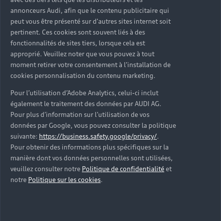
d’occasion ?
annonceurs Audi, afin que le contenu publicitaire qui
peut vous être présenté sur d'autres sites internet soit
pertinent. Ces cookies sont souvent liés à des
Qu’est-ce que le code VIN et où le trouver ?
fonctionnalités de sites tiers, lorsque cela est
approprié. Veuillez noter que vous pouvez à tout
Quels équipements de série retrouve-t-on sur une
moment retirer votre consentement à l'installation de
Audi d’occasion ?
cookies personnalisation du contenu marketing.
Pour l’utilisation d’Adobe Analytics, celui-ci inclut
Peut-on acheter une Audi hybride rechargeable
également le traitement des données par AUDI AG.
d’occasion ?
Pour plus d’information sur l’utilisation de vos
données par Google, vous pouvez consulter la politique
Peut-on acheter une Audi électrique d’occasion ?
suivante:
https://business.safety.google/privacy/
.
Pour obtenir des informations plus spécifiques sur la
manière dont vos données personnelles sont utilisées,
Quelle est la garantie de la batterie sur une Audi
veuillez consulter notre
Politique de confidentialité
et
e-tron d’occasion ?
notre
Politique sur les cookies
.
Une Audi d’occasion est-elle adaptée aux Zones à
Faibles Émissions (ZFE) ?