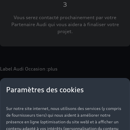
3
Vous serez contacté prochainement par votre
Partenaire Audi qui vous aidera à finaliser votre
projet.
Label Audi Occasion
:plus
Paramètres des cookies
Le label Audi Occasion
:plus
vous permet d’acquérir un
véhicule d’occasion avec les mêmes avantages que les
véhicules neufs :
Sur notre site internet, nous utilisons des services (y compris
- Jusqu'à 130 points de contrôle spécifiques à chaque
de fournisseurs tiers) qui nous aident à améliorer notre
motorisation
présence en ligne (optimisation du site web) et à afficher un
- Garantie jusqu’à 24 mois et kilométrage illimité
contenu adapté à vos intérêts (personnalisation du contenu