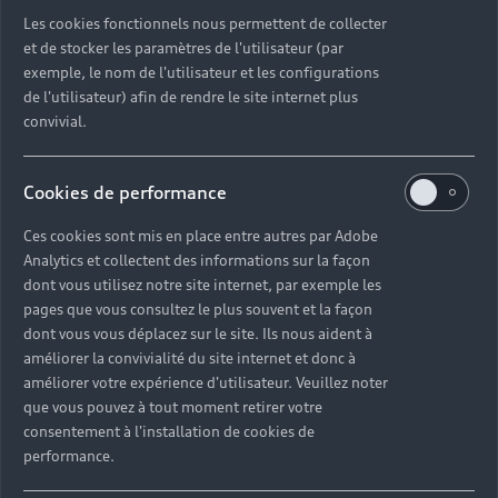
Découvrez toutes les catégories d’Audi d’occasion
Les cookies fonctionnels nous permettent de collecter
et de stocker les paramètres de l'utilisateur (par
exemple, le nom de l'utilisateur et les configurations
Découvrez toutes les catégories d’Audi d’occasion
de l'utilisateur) afin de rendre le site internet plus
convivial.
Découvrez tous les modèles Audi d’occasion
Cookies de performance
Découvrez les déclinaisons sportives S et RS
d’occasion
Ces cookies sont mis en place entre autres par Adobe
Analytics et collectent des informations sur la façon
Trouvez votre Partenaire Audi près de chez vous
dont vous utilisez notre site internet, par exemple les
pages que vous consultez le plus souvent et la façon
dont vous vous déplacez sur le site. Ils nous aident à
Trouvez votre Audi d’occasion par modèle et par
améliorer la convivialité du site internet et donc à
ville
améliorer votre expérience d'utilisateur. Veuillez noter
que vous pouvez à tout moment retirer votre
consentement à l'installation de cookies de
performance.
Questions fréquentes sur les