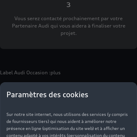
3
Vous serez contacté prochainement par votre
Partenaire Audi qui vous aidera à finaliser votre
projet.
Label Audi Occasion
:plus
Paramètres des cookies
Le label Audi Occasion
:plus
vous permet d’acquérir un
véhicule d’occasion avec les mêmes avantages que les
véhicules neufs :
Sur notre site internet, nous utilisons des services (y compris
- Jusqu'à 130 points de contrôle spécifiques à chaque
de fournisseurs tiers) qui nous aident à améliorer notre
motorisation
présence en ligne (optimisation du site web) et à afficher un
- Garantie jusqu’à 24 mois et kilométrage illimité
contenu adapté à vos intérêts (personnalisation du contenu