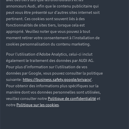
d’occasion ?
annonceurs Audi, afin que le contenu publicitaire qui
peut vous être présenté sur d'autres sites internet soit
pertinent. Ces cookies sont souvent liés à des
Qu’est-ce que le code VIN et où le trouver ?
fonctionnalités de sites tiers, lorsque cela est
approprié. Veuillez noter que vous pouvez à tout
Quels équipements de série retrouve-t-on sur une
moment retirer votre consentement à l'installation de
Audi d’occasion ?
cookies personnalisation du contenu marketing.
Pour l’utilisation d’Adobe Analytics, celui-ci inclut
Peut-on acheter une Audi hybride rechargeable
également le traitement des données par AUDI AG.
d’occasion ?
Pour plus d’information sur l’utilisation de vos
données par Google, vous pouvez consulter la politique
Peut-on acheter une Audi électrique d’occasion ?
suivante:
https://business.safety.google/privacy/
.
Pour obtenir des informations plus spécifiques sur la
manière dont vos données personnelles sont utilisées,
Quelle est la garantie de la batterie sur une Audi
veuillez consulter notre
Politique de confidentialité
et
e-tron d’occasion ?
notre
Politique sur les cookies
.
Une Audi d’occasion est-elle adaptée aux Zones à
Faibles Émissions (ZFE) ?