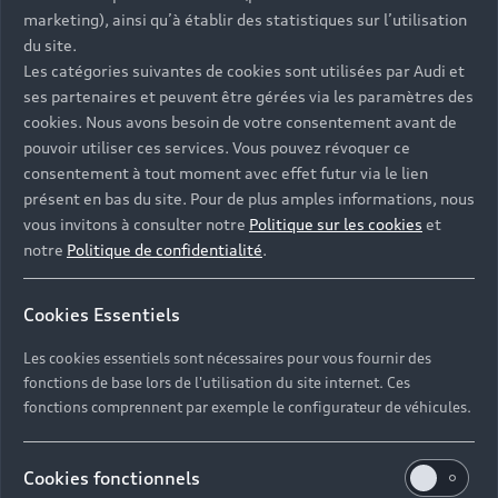
- Assistance 24/7 en France et en Europe
marketing), ainsi qu’à établir des statistiques sur l’utilisation
-
Découvrez également toutes nos offres d’entretien
, à
du site.
partir de 19€/mois
Les catégories suivantes de cookies sont utilisées par Audi et
ses partenaires et peuvent être gérées via les paramètres des
cookies. Nous avons besoin de votre consentement avant de
pouvoir utiliser ces services. Vous pouvez révoquer ce
consentement à tout moment avec effet futur via le lien
présent en bas du site. Pour de plus amples informations, nous
Les réponses à vos
vous invitons à consulter notre
Politique sur les cookies
et
questions
notre
Politique de confidentialité
.
Découvrez les réponses à vos diverses questions
Cookies Essentiels
autour de l'achat de véhicules d’occasion
immédiatement disponibles avec Audi.
Les cookies essentiels sont nécessaires pour vous fournir des
fonctions de base lors de l'utilisation du site internet. Ces
fonctions comprennent par exemple le configurateur de véhicules.
Cookies fonctionnels