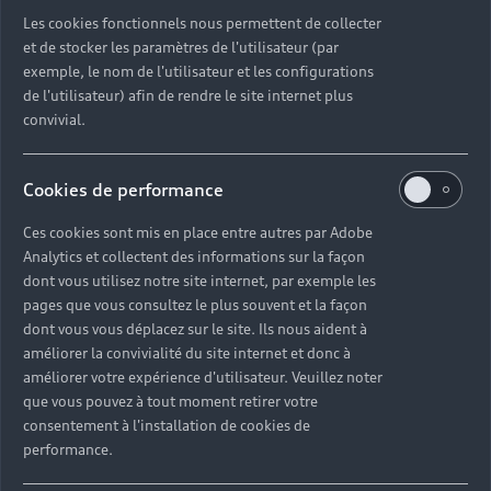
Découvrez toutes les catégories d’Audi d’occasion
Les cookies fonctionnels nous permettent de collecter
et de stocker les paramètres de l'utilisateur (par
exemple, le nom de l'utilisateur et les configurations
Découvrez toutes les catégories d’Audi d’occasion
de l'utilisateur) afin de rendre le site internet plus
convivial.
Découvrez tous les modèles Audi d’occasion
Cookies de performance
Découvrez les déclinaisons sportives S et RS
d’occasion
Ces cookies sont mis en place entre autres par Adobe
Analytics et collectent des informations sur la façon
Trouvez votre Partenaire Audi près de chez vous
dont vous utilisez notre site internet, par exemple les
pages que vous consultez le plus souvent et la façon
dont vous vous déplacez sur le site. Ils nous aident à
Trouvez votre Audi d’occasion par modèle et par
améliorer la convivialité du site internet et donc à
ville
améliorer votre expérience d'utilisateur. Veuillez noter
que vous pouvez à tout moment retirer votre
consentement à l'installation de cookies de
performance.
Questions fréquentes sur les