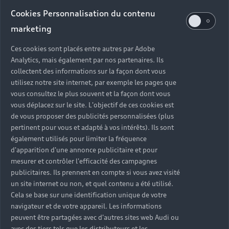
Audi d’occasion
Cookies Personnalisation du contenu
marketing
Quels sont les avantages d’acheter une Audi
Ces cookies sont placés entre autres par Adobe
d’occasion ?
Analytics, mais également par nos partenaires. Ils
collectent des informations sur la façon dont vous
utilisez notre site internet, par exemple les pages que
Quelle est la garantie d’une Audi Occasion :plus ?
vous consultez le plus souvent et la façon dont vous
vous déplacez sur le site. L'objectif de ces cookies est
Combien de points de contrôle sont effectués sur
de vous proposer des publicités personnalisées (plus
une Audi d’occasion ?
pertinent pour vous et adapté à vos intérêts). Ils sont
également utilisés pour limiter la fréquence
Quelle assistance est incluse avec une Audi
d'apparition d'une annonce publicitaire et pour
Occasion :plus ?
mesurer et contrôler l'efficacité des campagnes
publicitaires. Ils prennent en compte si vous avez visité
un site internet ou non, et quel contenu a été utilisé.
Quelle démarche faire quand on achète une
Cela se base sur une identification unique de votre
voiture d’occasion ?
navigateur et de votre appareil. Les informations
peuvent être partagées avec d'autres sites web Audi ou
Comment connaître l’historique d’une Audi
avec des tiers tels que les distributeurs et les